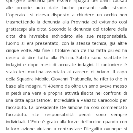
sporgere denuncia per essere ripagati dei danni causati
alle proprie auto dalle buche presenti sulle strade.
L’operaio si diceva disposto a chiudere un occhio non
trasmettendo la denuncia alla Provincia ed evitando così
grattacapi alla ditta. Secondo la denuncia del titolare della
ditta che l’avrebbe inchiodato alle sue responsabilità,
l’uomo si era presentato, con la stessa tecnica, già altre
cinque volte. Alla fine il titolare non c’è l’ha fatta più ed ha
deciso di dire tutto alla Polizia. Subito sono scattate le
indagini e dopo mesi di accurate indagini. Il cantoniere è
stato ieri mattina associato al carcere di Ariano. Il capo
della Squadra Mobile, Giovanni Trabunella, ha riferito che in
base alle indagini, ”il 40enne da oltre un anno aveva messo
in piedi una vera e propria attività illecita nei confronti di
una ditta appaltatrice”. Incredulità a Palazzo Caracciolo per
l’accaduto. La presidente De Simone ha così commentato
l’accaduto: «Le responsabilità penali sono sempre
individuali. L’Ente è grato alla forze dell’ordine quando con
la loro azione aiutano a contrastare l’illegalità ovunque si