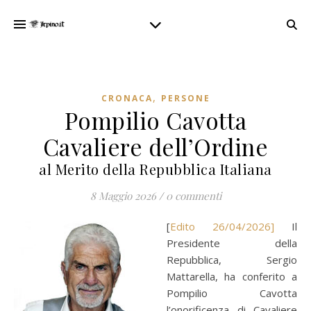
,
CRONACA
PERSONE
Pompilio Cavotta
Cavaliere dell’Ordine
al Merito della Repubblica Italiana
8 Maggio 2026
/
0 commenti
[
Edito 26/04/2026]
Il
Presidente della
Repubblica, Sergio
Mattarella, ha conferito a
Pompilio Cavotta
l’onorificenza di Cavaliere