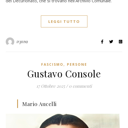
del Decurionato, che si trovano nell’Archivio Comunale.
LEGGI TUTTO
irpino
,
FASCISMO
PERSONE
Gustavo Console
17 Ottobre 2025
/
0 commenti
Mario Aucelli