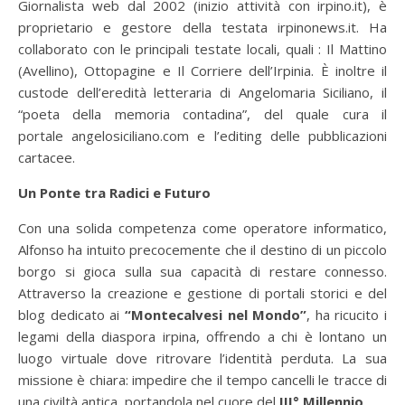
Giornalista web dal 2002 (inizio attività con irpino.it), è
proprietario e gestore della testata irpinonews.it. Ha
collaborato con le principali testate locali, quali : Il Mattino
(Avellino), Ottopagine e Il Corriere dell’Irpinia. È inoltre il
custode dell’eredità letteraria di Angelomaria Siciliano, il
“poeta della memoria contadina”, del quale cura il
portale angelosiciliano.com e l’editing delle pubblicazioni
cartacee.
Un Ponte tra Radici e Futuro
Con una solida competenza come operatore informatico,
Alfonso ha intuito precocemente che il destino di un piccolo
borgo si gioca sulla sua capacità di restare connesso.
Attraverso la creazione e gestione di portali storici e del
blog dedicato ai
“Montecalvesi nel Mondo”
, ha ricucito i
legami della diaspora irpina, offrendo a chi è lontano un
luogo virtuale dove ritrovare l’identità perduta. La sua
missione è chiara: impedire che il tempo cancelli le tracce di
una civiltà antica, portandola nel cuore del
III° Millennio
.