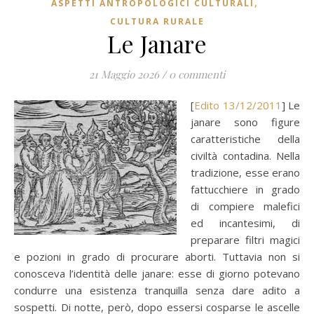
,
ASPETTI ANTROPOLOGICI CULTURALI
CULTURA RURALE
Le Janare
21 Maggio 2026
/
0 commenti
[
Edito 13/12/2011
] Le
janare sono figure
caratteristiche della
civiltà contadina. Nella
tradizione, esse erano
fattucchiere in grado
di compiere malefici
ed incantesimi, di
preparare filtri magici
e pozioni in grado di procurare aborti. Tuttavia non si
conosceva l’identità delle janare: esse di giorno potevano
condurre una esistenza tranquilla senza dare adito a
sospetti. Di notte, però, dopo essersi cosparse le ascelle