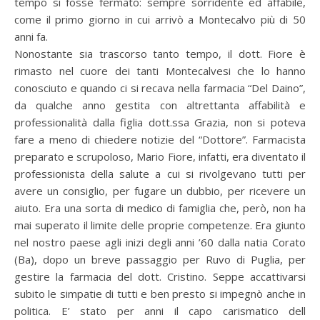
tempo si fosse fermato: sempre sorridente ed affabile,
come il primo giorno in cui arrivò a Montecalvo più di 50
anni fa.
Nonostante sia trascorso tanto tempo, il dott. Fiore è
rimasto nel cuore dei tanti Montecalvesi che lo hanno
conosciuto e quando ci si recava nella farmacia “Del Daino”,
da qualche anno gestita con altrettanta affabilità e
professionalità dalla figlia dott.ssa Grazia, non si poteva
fare a meno di chiedere notizie del “Dottore”. Farmacista
preparato e scrupoloso, Mario Fiore, infatti, era diventato il
professionista della salute a cui si rivolgevano tutti per
avere un consiglio, per fugare un dubbio, per ricevere un
aiuto. Era una sorta di medico di famiglia che, però, non ha
mai superato il limite delle proprie competenze.
Era giunto
nel nostro paese agli inizi degli anni ’60 dalla natia Corato
(Ba), dopo un breve passaggio per Ruvo di Puglia, per
gestire la farmacia del dott. Cristino. Seppe accattivarsi
subito le simpatie di tutti e ben presto si impegnò anche in
politica. E’ stato per anni il capo carismatico dell