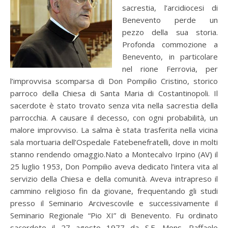
sacrestia, l’arcidiocesi di
Benevento perde un
pezzo della sua storia.
Profonda commozione a
Benevento, in particolare
nel rione Ferrovia, per
l’improvvisa scomparsa di Don Pompilio Cristino, storico
parroco della Chiesa di Santa Maria di Costantinopoli. Il
sacerdote è stato trovato senza vita nella sacrestia della
parrocchia. A causare il decesso, con ogni probabilità, un
malore improvviso. La salma è stata trasferita nella vicina
sala mortuaria dell’Ospedale Fatebenefratelli, dove in molti
stanno rendendo omaggio.Nato a Montecalvo Irpino (AV) il
25 luglio 1953, Don Pompilio aveva dedicato l’intera vita al
servizio della Chiesa e della comunità. Aveva intrapreso il
cammino religioso fin da giovane, frequentando gli studi
presso il Seminario Arcivescovile e successivamente il
Seminario Regionale “Pio XI” di Benevento. Fu ordinato
sacerdote il 27 agosto 1977 da S.E. Mons. Raffaele