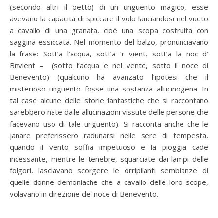
(secondo altri il petto) di un unguento magico, esse
avevano la capacità di spiccare il volo lanciandosi nel vuoto
a cavallo di una granata, cioè una scopa costruita con
saggina essiccata. Nel momento del balzo, pronunciavano
la frase: Sott’a l’acqua, sott’a ‘r vient, sott’a la noc d’
Bnvient – (sotto l’acqua e nel vento, sotto il noce di
Benevento) (qualcuno ha avanzato l’ipotesi che il
misterioso unguento fosse una sostanza allucinogena. In
tal caso alcune delle storie fantastiche che si raccontano
sarebbero nate dalle allucinazioni vissute delle persone che
facevano uso di tale unguento). Si racconta anche che le
janare preferissero radunarsi nelle sere di tempesta,
quando il vento soffia impetuoso e la pioggia cade
incessante, mentre le tenebre, squarciate dai lampi delle
folgori, lasciavano scorgere le orripilanti sembianze di
quelle donne demoniache che a cavallo delle loro scope,
volavano in direzione del noce di Benevento.