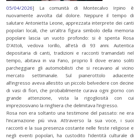
05/04/2026
] La comunità di Montecalvo Irpino è
nuovamente avvolta dal dolore. Neppure il tempo di
salutare Antonietta Leone, apprezzata interprete dei canti
popolari locali, che un’altra figura simbolo della memoria
popolare lascia un vuoto profondo: si è spenta Rosa
D’Attoli, vedova Iorillo, all’età di 93 anni. Autentica
depositaria di canti, tradizioni e racconti tramandati nel
tempo, abitava in via Fano, proprio lì dove erano soliti
parcheggiare gli automobilisti che si recavano al vicino
mercato settimanale. Sul pianerottolo adiacente
all’ingresso aveva allestito un piccolo belvedere con decine
di vasi di fiori, che probabilmente curava ogni giorno con
grande attenzione, vista la rigogliosità con cui
impreziosivano la ringhiera che delimitava l’ingresso.
Rosa non era soltanto una testimone del passato: ne era
l’incarnazione più viva. Attraverso la sua voce, i suoi
racconti e la sua presenza costante nelle feste religiose e
negli eventi popolari, ha custodito l’identità culturale di