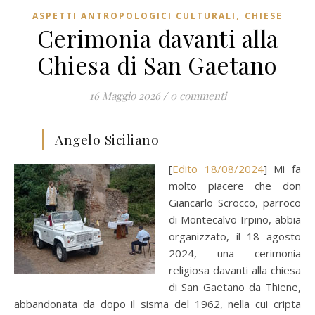
,
ASPETTI ANTROPOLOGICI CULTURALI
CHIESE
Cerimonia davanti alla
Chiesa di San Gaetano
16 Maggio 2026
/
0 commenti
Angelo Siciliano
[
Edito 18/08/2024
] Mi fa
molto piacere che don
Giancarlo Scrocco, parroco
di Montecalvo Irpino, abbia
organizzato, il 18 agosto
2024, una cerimonia
religiosa davanti alla chiesa
di San Gaetano da Thiene,
abbandonata da dopo il sisma del 1962, nella cui cripta