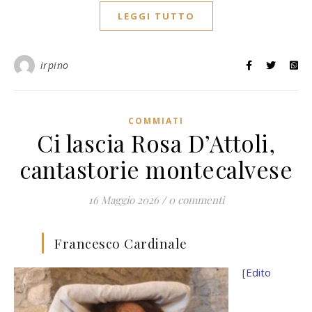
LEGGI TUTTO
irpino
COMMIATI
Ci lascia Rosa D’Attoli,
cantastorie montecalvese
16 Maggio 2026
/
0 commenti
Francesco Cardinale
[
Edito