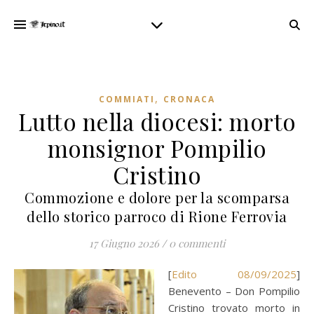
,
COMMIATI
CRONACA
Lutto nella diocesi: morto
monsignor Pompilio
Cristino
Commozione e dolore per la scomparsa
dello storico parroco di Rione Ferrovia
17 Giugno 2026
/
0 commenti
[
Edito 08/09/2025
]
Benevento – Don Pompilio
Cristino trovato morto in