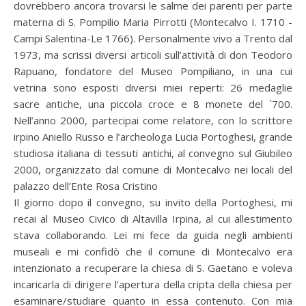
dovrebbero ancora trovarsi le salme dei parenti per parte
materna di S. Pompilio Maria Pirrotti (Montecalvo I. 1710 ­
Campi Salentina-Le 1766). Personalmente vivo a Trento dal
1973, ma scrissi diversi articoli sull’attività di don Teodoro
Rapuano, fondatore del Museo Pompiliano, in una cui
vetrina sono esposti diversi miei reperti: 26 medaglie
sacre antiche, una piccola croce e 8 monete del `700.
Nell’anno 2000, partecipai come relatore, con lo scrittore
irpino Aniello Russo e l’archeologa Lucia Portoghesi, grande
studiosa italiana di tessuti antichi, al convegno sul Giubileo
2000, organizzato dal comune di Montecalvo nei locali del
palazzo dell’Ente Rosa Cristino
Il giorno dopo il convegno, su invito della Portoghesi, mi
recai al Museo Civico di Altavilla Irpina, al cui allestimento
stava collaborando. Lei mi fece da guida negli ambienti
museali e mi confidò che il comune di Montecalvo era
intenzionato a recuperare la chiesa di S. Gaetano e voleva
incaricarla di dirigere l’apertura della cripta della chiesa per
esaminare/studiare quanto in essa contenuto. Con mia