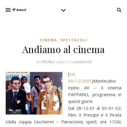
,
CINEMA
SPETTACOLI
Andiamo al cinema
13 Ottobre 2022
/
0 commenti
[
Ed.
00/12/2001
]Montecalvo
Irpino AV – Il cinema
PAPPANO, programma in
questi giorni:
Dal 28-12-01 al 03-01-02:
Film: Il Principe e il Pirata
(della coppia Ceccherini – Pieraccioni) spett. ore 17:00;