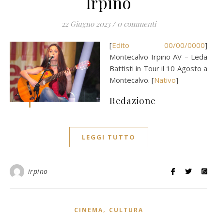
Irpino
22 Giugno 2023
/
0 commenti
[
Edito 00/00/0000
]
Montecalvo Irpino AV – Leda
Battisti in Tour il 10 Agosto a
Montecalvo. [
Nativo
]
Redazione
LEGGI TUTTO
irpino
,
CINEMA
CULTURA