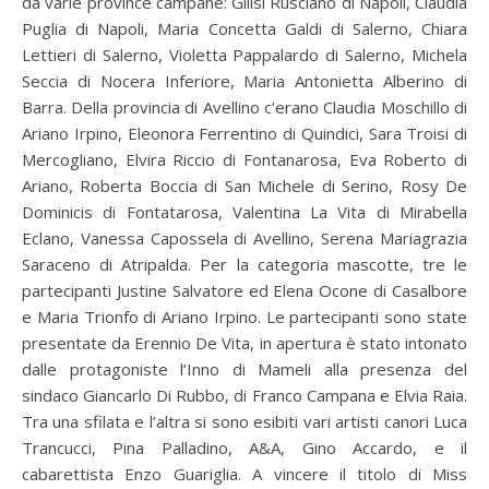
da varie province campane: Gilisi Rusciano di Napoli, Claudia
Puglia di Napoli, Maria Concetta Galdi di Salerno, Chiara
Lettieri di Salerno, Violetta Pappalardo di Salerno, Michela
Seccia di Nocera Inferiore, Maria Antonietta Alberino di
Barra. Della provincia di Avellino c’erano Claudia Moschillo di
Ariano Irpino, Eleonora Ferrentino di Quindici, Sara Troisi di
Mercogliano, Elvira Riccio di Fontanarosa, Eva Roberto di
Ariano, Roberta Boccia di San Michele di Serino, Rosy De
Dominicis di Fontatarosa, Valentina La Vita di Mirabella
Eclano, Vanessa Capossela di Avellino, Serena Mariagrazia
Saraceno di Atripalda. Per la categoria mascotte, tre le
partecipanti Justine Salvatore ed Elena Ocone di Casalbore
e Maria Trionfo di Ariano Irpino. Le partecipanti sono state
presentate da Erennio De Vita, in apertura è stato intonato
dalle protagoniste l’Inno di Mameli alla presenza del
sindaco Giancarlo Di Rubbo, di Franco Campana e Elvia Raia.
Tra una sfilata e l’altra si sono esibiti vari artisti canori Luca
Trancucci, Pina Palladino, A&A, Gino Accardo, e il
cabarettista Enzo Guariglia. A vincere il titolo di Miss