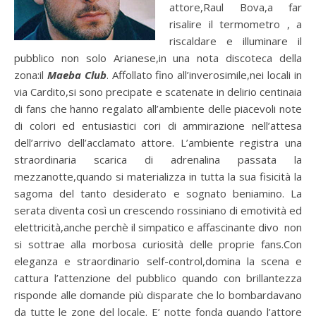
attore,Raul Bova,a far
risalire il termometro , a
riscaldare e illuminare il
pubblico non solo Arianese,in una nota discoteca della
zona:il
Maeba Club
. Affollato fino all’inverosimile,nei locali in
via Cardito,si sono precipate e scatenate in delirio centinaia
di fans che hanno regalato all’ambiente delle piacevoli note
di colori ed entusiastici cori di ammirazione nell’attesa
dell’arrivo dell’acclamato attore. L’ambiente registra una
straordinaria scarica di adrenalina passata la
mezzanotte,quando si materializza in tutta la sua fisicità la
sagoma del tanto desiderato e sognato beniamino. La
serata diventa così un crescendo rossiniano di emotività ed
elettricità,anche perchè il simpatico e affascinante divo non
si sottrae alla morbosa curiosità delle proprie fans.Con
eleganza e straordinario self-control,domina la scena e
cattura l’attenzione del pubblico quando con brillantezza
risponde alle domande più disparate che lo bombardavano
da tutte le zone del locale. E’ notte fonda quando l’attore