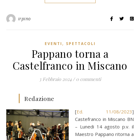
irpino
,
EVENTI
SPETTACOLI
Pappano torna a
Castelfranco in Miscano
3 Febbraio 2024
/
0 commenti
Redazione
[
Ed. 11/08/2023
]
Castefranco in Miscano BN
– Lunedi 14 agosto p.v. il
Maestro Pappano ritorna a