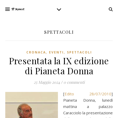
SPETTACOLI
,
,
CRONACA
EVENTI
SPETTACOLI
Presentata la IX edizione
di Pianeta Donna
25 Maggio 2024
/
0 commenti
[
Edito 28/07/2010
]
Pianeta Donna, lunedì
mattina a palazzo
Caracciolo la presentazione