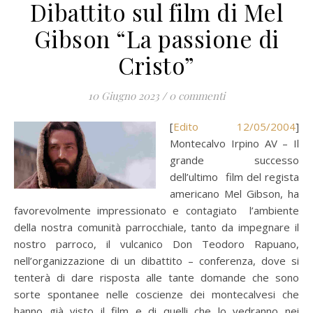
Dibattito sul film di Mel
Gibson “La passione di
Cristo”
10 Giugno 2023
/
0 commenti
[
Edito 12/05/2004
]
Montecalvo Irpino AV – Il
grande successo
dell’ultimo film del regista
americano Mel Gibson, ha
favorevolmente impressionato e contagiato l’ambiente
della nostra comunità parrocchiale, tanto da impegnare il
nostro parroco, il vulcanico Don Teodoro Rapuano,
nell’organizzazione di un dibattito – conferenza, dove si
tenterà di dare risposta alle tante domande che sono
sorte spontanee nelle coscienze dei montecalvesi che
hanno già visto il film e di quelli che lo vedranno nei