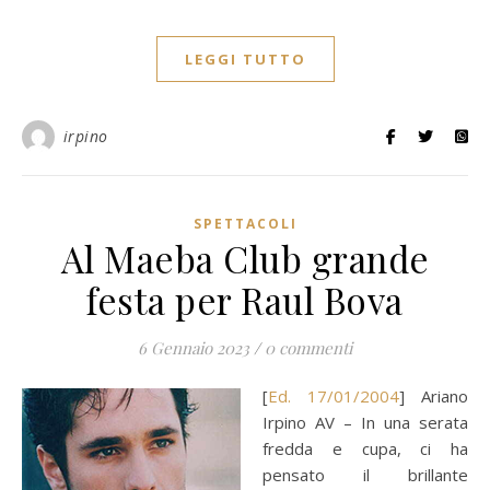
LEGGI TUTTO
irpino
SPETTACOLI
Al Maeba Club grande
festa per Raul Bova
6 Gennaio 2023
/
0 commenti
[
Ed. 17/01/2004
] Ariano
Irpino AV – In una serata
fredda e cupa, ci ha
pensato il brillante