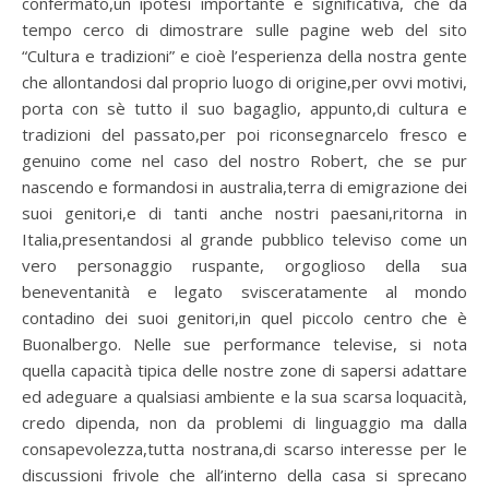
confermato,un ipotesi importante e significativa, che da
tempo cerco di dimostrare sulle pagine web del sito
“Cultura e tradizioni” e cioè l’esperienza della nostra gente
che allontandosi dal proprio luogo di origine,per ovvi motivi,
porta con sè tutto il suo bagaglio, appunto,di cultura e
tradizioni del passato,per poi riconsegnarcelo fresco e
genuino come nel caso del nostro Robert, che se pur
nascendo e formandosi in australia,terra di emigrazione dei
suoi genitori,e di tanti anche nostri paesani,ritorna in
Italia,presentandosi al grande pubblico televiso come un
vero personaggio ruspante, orgoglioso della sua
beneventanità e legato svisceratamente al mondo
contadino dei suoi genitori,in quel piccolo centro che è
Buonalbergo. Nelle sue performance televise, si nota
quella capacità tipica delle nostre zone di sapersi adattare
ed adeguare a qualsiasi ambiente e la sua scarsa loquacità,
credo dipenda, non da problemi di linguaggio ma dalla
consapevolezza,tutta nostrana,di scarso interesse per le
discussioni frivole che all’interno della casa si sprecano