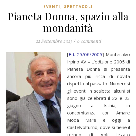
,
EVENTI
SPETTACOLI
Pianeta Donna, spazio alla
mondanità
22 Settembre 2023
/
0 commenti
[
Ed. 25/06/2005
] Montecalvo
Irpino AV – L’edizione 2005 di
Pianeta Donna si presenta
ancora più ricca di novità
rispetto al passato. Numerosi
gli eventi in scaletta: alcuni si
sono già celebrati il 22 e 23
giugno a Ischia, in
concomitanza con Amare
Moda Mare e oggi a
Castelvolturno, dove si tiene il
torneo di golf legato