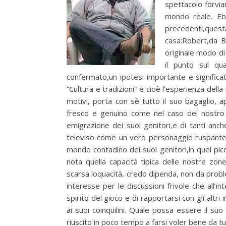
spettacolo forvia
mondo reale. Eb
precedenti,questa
casa:Robert,da B
originale modo di
il punto sul qu
confermato,un ipotesi importante e significa
“Cultura e tradizioni” e cioè l’esperienza dell
motivi, porta con sè tutto il suo bagaglio, a
fresco e genuino come nel caso del nostro 
emigrazione dei suoi genitori,e di tanti anch
televiso come un vero personaggio ruspante,
mondo contadino dei suoi genitori,in quel pi
nota quella capacità tipica delle nostre zo
scarsa loquacità, credo dipenda, non da probl
interesse per le discussioni frivole che all’i
spirito del gioco e di rapportarsi con gli al
ai suoi coinquilini. Quale possa essere il su
riuscito in poco tempo a farsi voler bene da tut