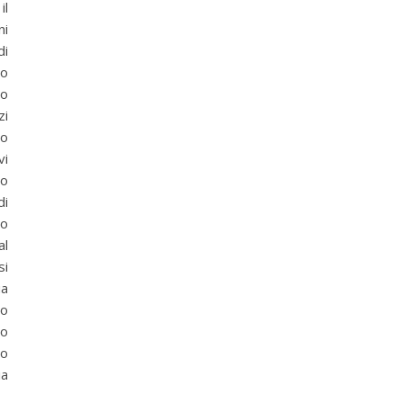
il
ni
di
uo
to
zi
to
vi
lo
di
co
al
si
ua
so
lo
no
ia