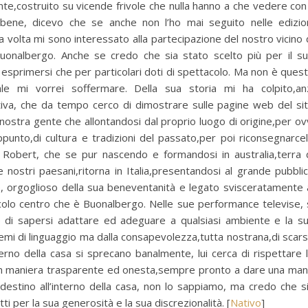
nte,costruito su vicende frivole che nulla hanno a che vedere con 
bene, dicevo che se anche non l’ho mai seguito nelle edizio
 volta mi sono interessato alla partecipazione del nostro vicino 
uonalbergo. Anche se credo che sia stato scelto più per il s
 esprimersi che per particolari doti di spettacolo. Ma non è ques
ale mi vorrei soffermare. Della sua storia mi ha colpito,an
tiva, che da tempo cerco di dimostrare sulle pagine web del si
a nostra gente che allontandosi dal proprio luogo di origine,per ov
ppunto,di cultura e tradizioni del passato,per poi riconsegnarce
Robert, che se pur nascendo e formandosi in australia,terra 
e nostri paesani,ritorna in Italia,presentandosi al grande pubbli
 orgoglioso della sua beneventanità e legato svisceratamente 
ccolo centro che è Buonalbergo. Nelle sue performance televise, 
ne di sapersi adattare ed adeguare a qualsiasi ambiente e la s
emi di linguaggio ma dalla consapevolezza,tutta nostrana,di scar
nterno della casa si sprecano banalmente, lui cerca di rispettare 
tri in maniera trasparente ed onesta,sempre pronto a dare una ma
o destino all’interno della casa, non lo sappiamo, ma credo che s
ti per la sua generosità e la sua discrezionalità. [
Nativo
]