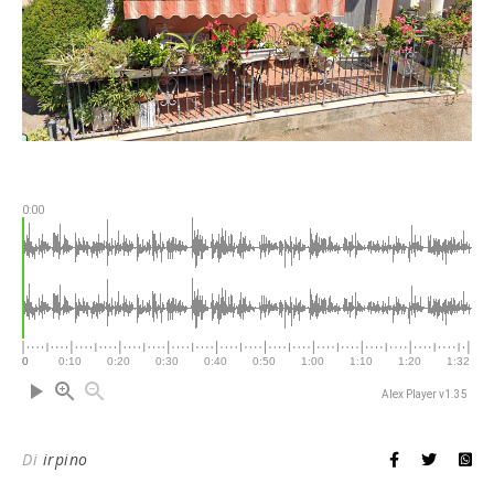
0:00
Alex Player v1.35
Di
irpino