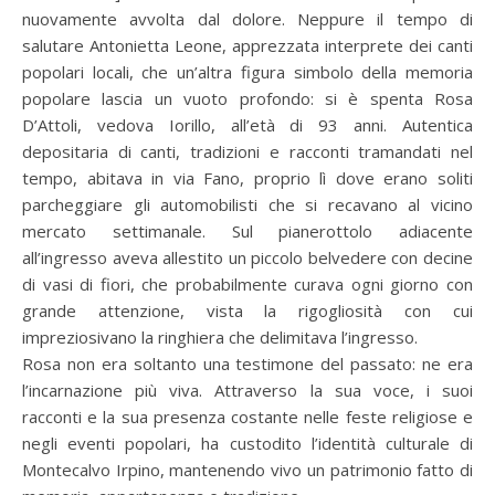
nuovamente avvolta dal dolore. Neppure il tempo di
salutare Antonietta Leone, apprezzata interprete dei canti
popolari locali, che un’altra figura simbolo della memoria
popolare lascia un vuoto profondo: si è spenta Rosa
D’Attoli, vedova Iorillo, all’età di 93 anni. Autentica
depositaria di canti, tradizioni e racconti tramandati nel
tempo, abitava in via Fano, proprio lì dove erano soliti
parcheggiare gli automobilisti che si recavano al vicino
mercato settimanale. Sul pianerottolo adiacente
all’ingresso aveva allestito un piccolo belvedere con decine
di vasi di fiori, che probabilmente curava ogni giorno con
grande attenzione, vista la rigogliosità con cui
impreziosivano la ringhiera che delimitava l’ingresso.
Rosa non era soltanto una testimone del passato: ne era
l’incarnazione più viva. Attraverso la sua voce, i suoi
racconti e la sua presenza costante nelle feste religiose e
negli eventi popolari, ha custodito l’identità culturale di
Montecalvo Irpino, mantenendo vivo un patrimonio fatto di