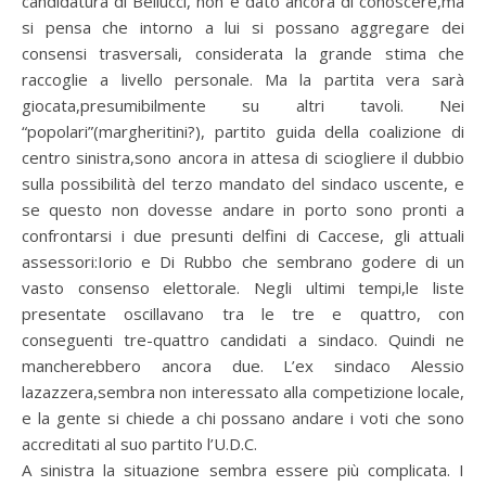
candidatura di Bellucci, non è dato ancora di conoscere,ma
si pensa che intorno a lui si possano aggregare dei
consensi trasversali, considerata la grande stima che
raccoglie a livello personale. Ma la partita vera sarà
giocata,presumibilmente su altri tavoli. Nei
“popolari”(margheritini?), partito guida della coalizione di
centro sinistra,sono ancora in attesa di sciogliere il dubbio
sulla possibilità del terzo mandato del sindaco uscente, e
se questo non dovesse andare in porto sono pronti a
confrontarsi i due presunti delfini di Caccese, gli attuali
assessori:Iorio e Di Rubbo che sembrano godere di un
vasto consenso elettorale. Negli ultimi tempi,le liste
presentate oscillavano tra le tre e quattro, con
conseguenti tre-quattro candidati a sindaco. Quindi ne
mancherebbero ancora due. L’ex sindaco Alessio
lazazzera,sembra non interessato alla competizione locale,
e la gente si chiede a chi possano andare i voti che sono
accreditati al suo partito l’U.D.C.
A sinistra la situazione sembra essere più complicata. I