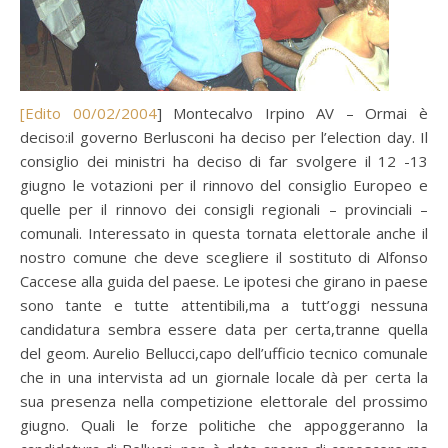
[Edito 00/02/2004
] Montecalvo Irpino AV – Ormai è
deciso:il governo Berlusconi ha deciso per l’election day. Il
consiglio dei ministri ha deciso di far svolgere il 12 -13
giugno le votazioni per il rinnovo del consiglio Europeo e
quelle per il rinnovo dei consigli regionali – provinciali –
comunali. Interessato in questa tornata elettorale anche il
nostro comune che deve scegliere il sostituto di Alfonso
Caccese alla guida del paese. Le ipotesi che girano in paese
sono tante e tutte attentibili,ma a tutt’oggi nessuna
candidatura sembra essere data per certa,tranne quella
del geom. Aurelio Bellucci,capo dell’ufficio tecnico comunale
che in una intervista ad un giornale locale dà per certa la
sua presenza nella competizione elettorale del prossimo
giugno. Quali le forze politiche che appoggeranno la