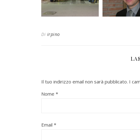
Di
irpino
LA
Il tuo indirizzo email non sarà pubblicato.
I ca
Nome
*
Email
*