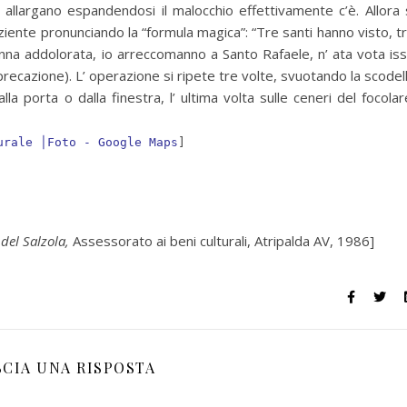
 allargano espandendosi il malocchio effettivamente c’è. Allora 
ziente pronunciando la “formula magica”: “Tre santi hanno visto, t
na addolorata, io arreccomanno a Santo Rafaele, n’ ata vota is
mprecazione). L’ operazione si ripete tre volte, svuotando la scodel
lla porta o dalla finestra, l’ ultima volta sulle ceneri del focolar
urale │Foto - Google Maps
]
 del Salzola,
Assessorato ai beni culturali, Atripalda AV, 1986]
SCIA UNA RISPOSTA