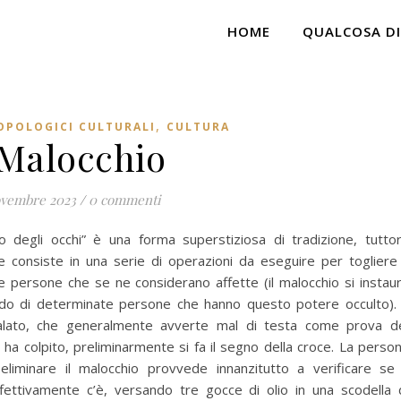
HOME
QUALCOSA DI
,
OPOLOGICI CULTURALI
CULTURA
 Malocchio
ovembre 2023
/
0 commenti
o degli occhi” è una forma superstiziosa di tradizione, tutto
he consiste in una serie di operazioni da eseguire per togliere 
le persone che se ne considerano affette (il malocchio si instau
do di determinate persone che hanno questo potere occulto). 
lato, che generalmente avverte mal di testa come prova d
 ha colpito, preliminarmente si fa il segno della croce. La perso
liminare il malocchio provvede innanzitutto a verificare se 
fettivamente c’è, versando tre gocce di olio in una scodella 