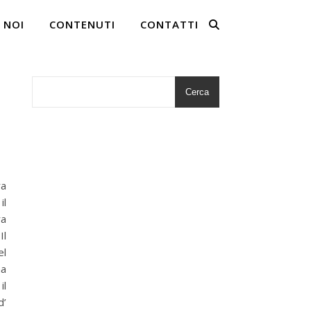
 NOI
CONTENUTI
CONTATTI
Cerca
ra
il
ra
Il
el
na
il
d’