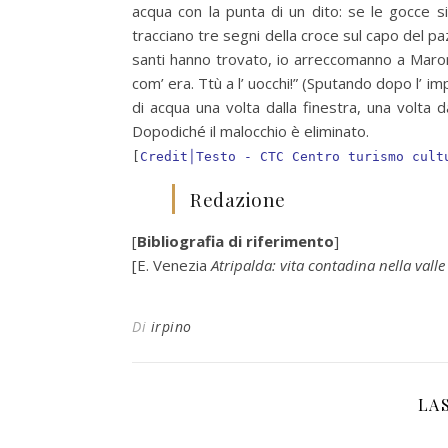
acqua con la punta di un dito: se le gocce si
tracciano tre segni della croce sul capo del pa
santi hanno trovato, io arreccomanno a Maron
com’ era. Ttù a l’ uocchi!” (Sputando dopo l’ i
di acqua una volta dalla finestra, una volta da
Dopodiché il malocchio è eliminato.
[
Credit│Testo - CTC Centro turismo cult
Redazione
[
Bibliografia di riferimento
]
[E. Venezia
Atripalda: vita contadina nella valle
Di
irpino
LA