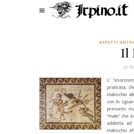
ASPETTI ANTR
Il
23 N
L’ “esorcism
praticata, c
malocchio al
con lo sguar
presunto ma
“male” che lo
addetta ad e
malocchio ef