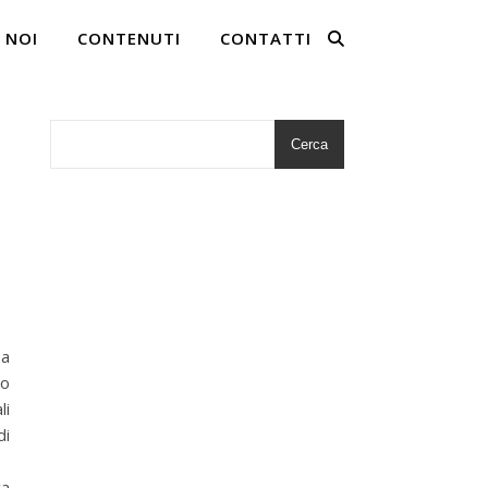
 NOI
CONTENUTI
CONTATTI
Cerca
 a
so
li
di
ca