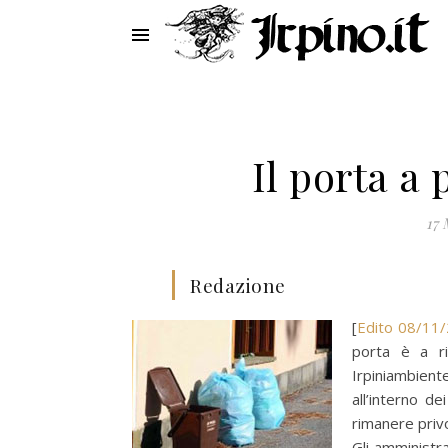
Il porta a
17 
Redazione
[
Edito 08/11
porta è a ri
Irpiniambien
all’interno de
rimanere privo 
Gli amministr