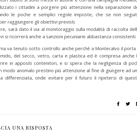
lizzato i cittadini a porgere più attenzione nella separazione d
ettando le poche e semplici regole imposte, che se non segui
per raggiungere gli obiettivi previsti.
re, sarà dato il via al monitoraggio sulla modalità di raccolta del
ivi si ricorrerà anche a sanzioni pecuniarie abbastanza consistenti.
ema va tenuto sotto controllo anche perché a Montecalvo il porta
l’umido, del secco, vetro, carta e plastica ed è compresa anche 
erire in appositi contenitori, e si spera che la negligenza di poc
 in modo anomalo prestino più attenzione al fine di giungere ad u
a differenziata, onde evitare per il futuro il ripetersi di ques
SCIA UNA RISPOSTA