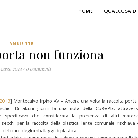
HOME
QUALCOSA DI
AMBIENTE
 porta non funziona
Marzo 2024
/
0 commenti
/2013
] Montecalvo Irpino AV – Ancora una volta la raccolta porta
schio. Di alcuni giorni fa una nota della CoRePla, attraver
te specificava che considerata la presenza di altri materia
i secchi per la raccolta della plastica l’ente comunale rischiava 
del ritiro degli imballaggi di plastica.
atori subito si sono messi in azione e con una campagna mediati