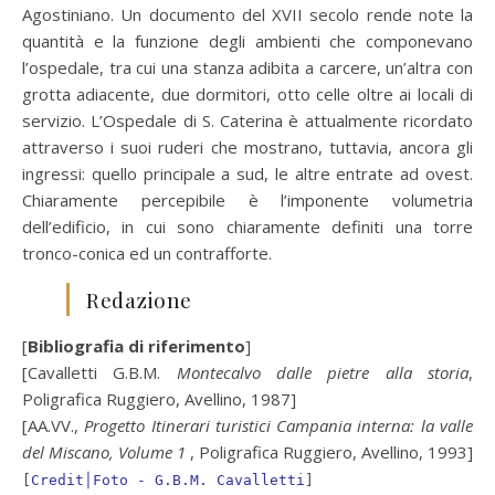
Agostiniano. Un documento del XVII secolo rende note la
quantità e la funzione degli ambienti che componevano
l’ospedale, tra cui una stanza adibita a carcere, un’altra con
grotta adiacente, due dormitori, otto celle oltre ai locali di
servizio. L’Ospedale di S. Caterina è attualmente ricordato
attraverso i suoi ruderi che mostrano, tuttavia, ancora gli
ingressi: quello principale a sud, le altre entrate ad ovest.
Chiaramente percepibile è l’imponente volumetria
dell’edificio, in cui sono chiaramente definiti una torre
tronco-conica ed un contrafforte.
Redazione
[
Bibliografia di riferimento
]
[Cavalletti G.B.M.
Montecalvo dalle pietre alla storia
,
Poligrafica Ruggiero, Avellino, 1987]
[AA.VV.,
Progetto Itinerari turistici Campania interna: la valle
del Miscano, Volume 1
, Poligrafica Ruggiero, Avellino, 1993]
[
Credit│Foto - G.B.M. Cavalletti
]