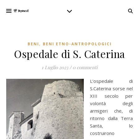
,
BENI
BENI ETNO-ANTROPOLOGICI
Ospedale di S. Caterina
1 Luglio 2023
/
0 commenti
L’ospedale di
S.Caterina sorse nel
XIII secolo per
volontà degli
armigeri che, di
ritorno dalla Terra
Santa, lo
costruirono