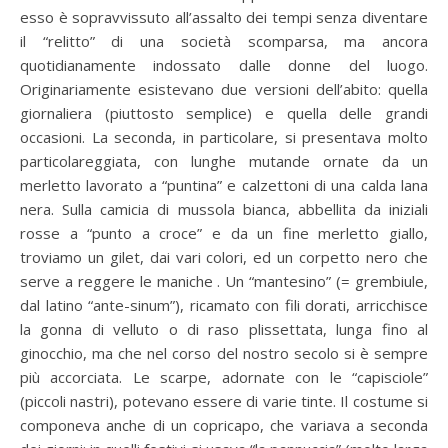
esso è sopravvissuto all’assalto dei tempi senza diventare
il “relitto” di una società scomparsa, ma ancora
quotidianamente indossato dalle donne del luogo.
Originariamente esistevano due versioni dell’abito: quella
giornaliera (piuttosto semplice) e quella delle grandi
occasioni. La seconda, in particolare, si presentava molto
particolareggiata, con lunghe mutande ornate da un
merletto lavorato a “puntina” e calzettoni di una calda lana
nera. Sulla camicia di mussola bianca, abbellita da iniziali
rosse a “punto a croce” e da un fine merletto giallo,
troviamo un gilet, dai vari colori, ed un corpetto nero che
serve a reggere le maniche . Un “mantesino” (= grembiule,
dal latino “ante-sinum”), ricamato con fili dorati, arricchisce
la gonna di velluto o di raso plissettata, lunga fino al
ginocchio, ma che nel corso del nostro secolo si è sempre
più accorciata. Le scarpe, adornate con le “capisciole”
(piccoli nastri), potevano essere di varie tinte. Il costume si
componeva anche di un copricapo, che variava a seconda