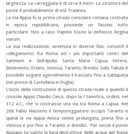
larghezza. La carreggiata è di circa 4 metri. La struttura del
ponte è probabilmente di età Traianea.
La Via Appia fu la prima strada consolare romana costruita
in epoca repubblicana, possiede un fascino tutto
particolare. Non a caso Papinio Stazio la definisce Regina
viarum.
La sua realizzazione, avvenuta in diverse fasi, consentì il
collegamento fra Roma ed i più importanti centri del
Samnium e dell’Apulia: Santa Maria Capua Vetere,
Benevento, Eclano, Venosa, Taranto, Brindisi. Sulla Tabula è
possibile seguire agevolmente il tracciato fino a Sublupatia
(nei pressi di Castellana in Puglia).
L’inizio della costruzione di questa strada risale a quando il
console Appio Claudio Cieco, dopo la I Sannitica, ordinò, nel
312 a.C., che si costruisse una via tra Roma a Capua. Nel
268 Fabio Massimo il temporeggiatore occupò Taranto e
quindi la via Appia Antica venne prolungata, prima fino a
Venosa e poi Fino a Taranto e Brindisi.. Per secoli il ponte
Appiano ha subito la furia distruttrice delle acque del fiume