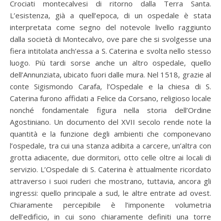
Crociati montecalvesi di ritorno dalla Terra Santa.
L’esistenza, già a quell’epoca, di un ospedale è stata
interpretata come segno del notevole livello raggiunto
dalla società di Montecalvo, ove pare che si svolgesse una
fiera intitolata anch’essa a S. Caterina e svolta nello stesso
luogo. Più tardi sorse anche un altro ospedale, quello
dell’Annunziata, ubicato fuori dalle mura. Nel 1518, grazie al
conte Sigismondo Carafa, l’Ospedale e la chiesa di S.
Caterina furono affidati a Felice da Corsano, religioso locale
nonché fondamentale figura nella storia dell’Ordine
Agostiniano. Un documento del XVII secolo rende note la
quantità e la funzione degli ambienti che componevano
l’ospedale, tra cui una stanza adibita a carcere, un’altra con
grotta adiacente, due dormitori, otto celle oltre ai locali di
servizio. L’Ospedale di S. Caterina è attualmente ricordato
attraverso i suoi ruderi che mostrano, tuttavia, ancora gli
ingressi: quello principale a sud, le altre entrate ad ovest.
Chiaramente percepibile è l’imponente volumetria
dell’edificio, in cui sono chiaramente definiti una torre