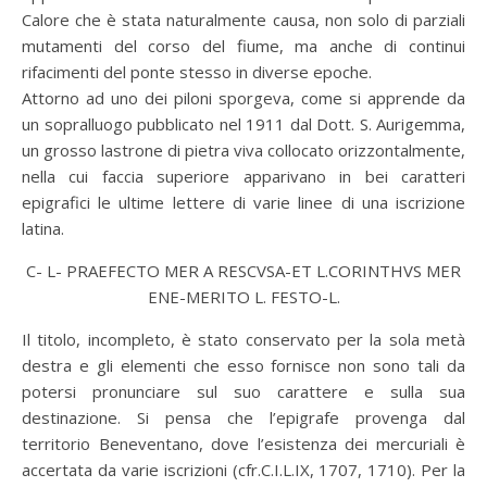
Calore che è stata naturalmente causa, non solo di parziali
mutamenti del corso del fiume, ma anche di continui
rifacimenti del ponte stesso in diverse epoche.
Attorno ad uno dei piloni sporgeva, come si apprende da
un sopralluogo pubblicato nel 1911 dal Dott. S. Aurigemma,
un grosso lastrone di pietra viva collocato orizzontalmente,
nella cui faccia superiore apparivano in bei caratteri
epigrafici le ultime lettere di varie linee di una iscrizione
latina.
C- L- PRAEFECTO MER A RESCVSA-ET L.CORINTHVS MER
ENE-MERITO L. FESTO-L.
Il titolo, incompleto, è stato conservato per la sola metà
destra e gli elementi che esso fornisce non sono tali da
potersi pronunciare sul suo carattere e sulla sua
destinazione. Si pensa che l’epigrafe provenga dal
territorio Beneventano, dove l’esistenza dei mercuriali è
accertata da varie iscrizioni (cfr.C.I.L.IX, 1707, 1710). Per la