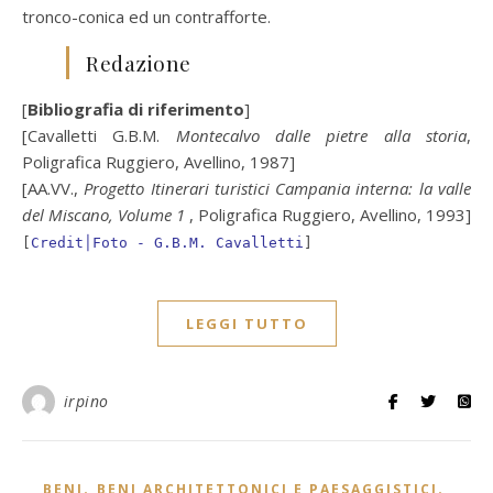
tronco-conica ed un contrafforte.
Redazione
[
Bibliografia di riferimento
]
[Cavalletti G.B.M.
Montecalvo dalle pietre alla storia
,
Poligrafica Ruggiero, Avellino, 1987]
[AA.VV.,
Progetto Itinerari turistici Campania interna: la valle
del Miscano, Volume 1
, Poligrafica Ruggiero, Avellino, 1993]
[
Credit│Foto - G.B.M. Cavalletti
]
LEGGI TUTTO
irpino
,
,
BENI
BENI ARCHITETTONICI E PAESAGGISTICI