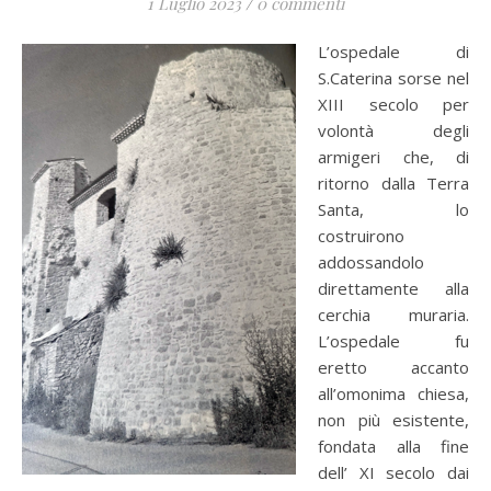
1 Luglio 2023
/
0 commenti
L’ospedale di
S.Caterina sorse nel
XIII secolo per
volontà degli
armigeri che, di
ritorno dalla Terra
Santa, lo
costruirono
addossandolo
direttamente alla
cerchia muraria.
L’ospedale fu
eretto accanto
all’omonima chiesa,
non più esistente,
fondata alla fine
dell’ XI secolo dai