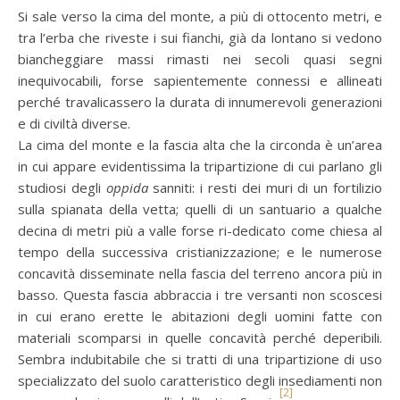
Si sale verso la cima del monte, a più di ottocento metri, e
tra l’erba che riveste i sui fianchi, già da lontano si vedono
biancheggiare massi rimasti nei secoli quasi segni
inequivocabili, forse sapientemente connessi e allineati
perché travalicassero la durata di innumerevoli generazioni
e di civiltà diverse.
La cima del monte e la fascia alta che la circonda è un’area
in cui appare evidentissima la tripartizione di cui parlano gli
studiosi degli
oppida
sanniti: i resti dei muri di un fortilizio
sulla spianata della vetta; quelli di un santuario a qualche
decina di metri più a valle forse ri-dedicato come chiesa al
tempo della successiva cristianizzazione; e le numerose
concavità disseminate nella fascia del terreno ancora più in
basso. Questa fascia abbraccia i tre versanti non scoscesi
in cui erano erette le abitazioni degli uomini fatte con
materiali scomparsi in quelle concavità perché deperibili.
Sembra indubitabile che si tratti di una tripartizione di uso
specializzato del suolo caratteristico degli insediamenti non
[2]