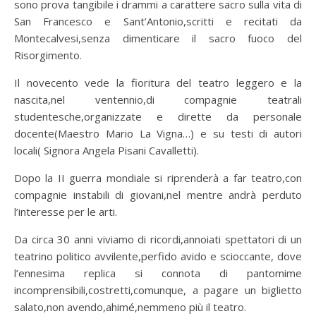
sono prova tangibile i drammi a carattere sacro sulla vita di
San Francesco e Sant’Antonio,scritti e recitati da
Montecalvesi,senza dimenticare il sacro fuoco del
Risorgimento.
Il novecento vede la fioritura del teatro leggero e la
nascita,nel ventennio,di compagnie teatrali
studentesche,organizzate e dirette da personale
docente(Maestro Mario La Vigna…) e su testi di autori
locali( Signora Angela Pisani Cavalletti).
Dopo la II guerra mondiale si riprenderà a far teatro,con
compagnie instabili di giovani,nel mentre andrà perduto
l’interesse per le arti.
Da circa 30 anni viviamo di ricordi,annoiati spettatori di un
teatrino politico avvilente,perfido avido e scioccante, dove
l’ennesima replica si connota di pantomime
incomprensibili,costretti,comunque, a pagare un biglietto
salato,non avendo,ahimé,nemmeno più il teatro.