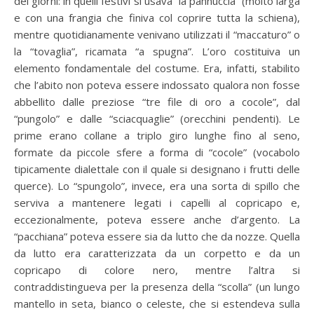
dei giorni: in quelli festivi si usava “la pannuccia” (molto larga
e con una frangia che finiva col coprire tutta la schiena),
mentre quotidianamente venivano utilizzati il “maccaturo” o
la “tovaglia”, ricamata “a spugna”. L’oro costituiva un
elemento fondamentale del costume. Era, infatti, stabilito
che l’abito non poteva essere indossato qualora non fosse
abbellito dalle preziose “tre file di oro a cocole”, dal
“pungolo” e dalle “sciacquaglie” (orecchini pendenti). Le
prime erano collane a triplo giro lunghe fino al seno,
formate da piccole sfere a forma di “cocole” (vocabolo
tipicamente dialettale con il quale si designano i frutti delle
querce). Lo “spungolo”, invece, era una sorta di spillo che
serviva a mantenere legati i capelli al copricapo e,
eccezionalmente, poteva essere anche d’argento. La
“pacchiana” poteva essere sia da lutto che da nozze. Quella
da lutto era caratterizzata da un corpetto e da un
copricapo di colore nero, mentre l’altra si
contraddistingueva per la presenza della “scolla” (un lungo
mantello in seta, bianco o celeste, che si estendeva sulla