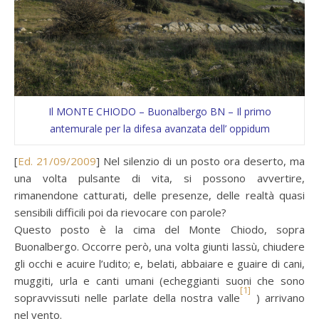
Il MONTE CHIODO – Buonalbergo BN – Il primo
antemurale per la difesa avanzata dell’ oppidum
[
Ed. 21/09/2009
] Nel silenzio di un posto ora deserto, ma
una volta pulsante di vita, si possono avvertire,
rimanendone catturati, delle presenze, delle realtà quasi
sensibili difficili poi da rievocare con parole?
Questo posto è la cima del Monte Chiodo, sopra
Buonalbergo. Occorre però, una volta giunti lassù, chiudere
gli occhi e acuire l’udito; e, belati, abbaiare e guaire di cani,
muggiti, urla e canti umani (echeggianti suoni che sono
[1]
sopravvissuti nelle parlate della nostra valle
) arrivano
nel vento.