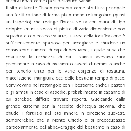
ancora urbani come quelli dell’antico Sannio
.
Il sito di Monte Chiodo presenta come struttura principale
una fortificazione di forma più o meno rettangolare (quasi
un trapezio) che recinge l’intera vetta con mura di tipo
ciclopico (muri a secco di pietre di varie dimensioni e non
squadrate con eccessiva arte). L’area della fortificazione è
sufficientemente spaziosa per accogliere e chiudere un
consistente numero di capi di bestiame, il quale si sa che
costituiva la ricchezza di cui i sanniti avevano cura
preminente in caso di invasioni o assedi di nemici; o anche
per tenerlo unito per le varie esigenze di tosatura,
macellazione, mungitura ecc. delle bestie in tempo di pace.
Convivevano nel rettangolo con il bestiame anche i pastori
e gli armati in caso di assedio, probabilmente in capanne di
cui sarebbe difficile trovare reperti. Giudicando dalla
grande cisterna per la raccolta dell’acqua piovana, che
chiude il fortilizio nel lato minore in direzione sud-est,
sembrerebbe che a Monte Chiodo ci si preoccupasse
particolarmente dell’abbeveraggio del bestiame in caso di