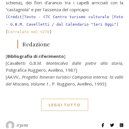
schiena), dei fiori d’arancio tra i capelli arricciati con la
“castagnola” e per l’assenza del copricapo.
[
Credit│Testo - CTC Centro turismo culturale │Foto
- G.B.M. Cavelletti / dal Calendario "Ieri Oggi"
]
[
Correlato nel SITO
]
Redazione
[
Bibliografia di riferimento
]
[Cavalletti G.B.M.
Montecalvo dalle pietre alla storia,
Poligrafica Ruggiero, Avellino, 1987]
[AA.VV.,
Progetto Itinerari turistici Campania interna: la valle
del Miscano, Volume 1
, P. Ruggiero, Avellino, 1993]
LEGGI TUTTO
irpino