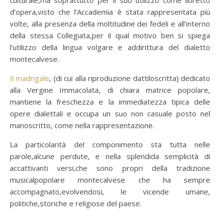
culturale,ma soprattutto per il suo utilizzo come libretto
d’opera,visto che l’Accademia è stata rappresentata più
volte, alla presenza della moltitudine dei fedeli e all’interno
della stessa Collegiata,per il qual motivo ben si spiega
l’utilizzo della lingua volgare e addirittura del dialetto
montecalvese.
Il madrigale
, (di cui alla riproduzione dattiloscritta) dedicato
alla Vergine Immacolata, di chiara matrice popolare,
mantiene la freschezza e la immediatezza tipica delle
opere dialettali e occupa un suo non casuale posto nel
manoscritto, come nella rappresentazione.
La particolarità del componimento sta tutta nelle
parole,alcune perdute, e nella splendida semplicità di
accattivanti versi,che sono propri della tradizione
musicalpopolare montecalvese che ha sempre
accompagnato,evolvendosi, le vicende umane,
politiche,storiche e religiose del paese.