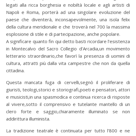
legati alla ricca borghesia e nobiltà locale e agli artisti di
Napoli e Roma, porterà ad una singolare evoluzione del
paese che diventerà, inconsapevolmente, una isola felix
della cultura meridionale e che troverà nel 700 la massima
esplosione di stile e di partecipazione, anche popolare.
A significare quanto fin qui detto basti ricordare l’esistenza
in Montecalvo del Sacro Collegio d’Arcadia,un movimento
letterario straordinario,che favorì la presenza di uomini di
cultura, attratti più dalla vita campestre che non da quella
cittadina.
Questa mancata fuga di cervelli,segnò il proliferare di
giuristi, teologi,storici e storiografi,poeti e pensatori, attori
e musicisti,in una spasmodica e continua ricerca di risposte
al vivere,sotto il comprensivo e tutelante mantello di un
clero forte e saggio,chiaramente illuminato se non
addirittura illuminista.
La tradizione teatrale è continuata per tutto l’800 e ne