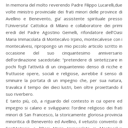
In memoria del molto reverendo Padre Filippo Lucarelli,due
volte ministro provinciale dei frati minori delle province di
Avellino e Benevento, gia’ assistente spirituale presso
l’Universita’ Cattolica di Milano e collaboratore dei primi
eredi del Padre Agostino Gemelli, rifondatore dell’Oasi
Maria Immacolata di Montecalvo Irpino, montecalvese con i
montecalvesi, ripropongo un mio piccolo articolo scritto in
occasione del suo cinquantesimo anniversario
dell’ordinazione sacedotale: “pretendere di sintetizzare in
pochi fogli l’attività di un cinquantennio denso di ricche e
fruttuose opere, sociali e religiose, avrebbe il senso di
sminuire la portata di un impegno che, per sua natura,
travalica il tempo dei dieci lustri, ben oltre proiettando il
suo riverbero.
E tanto più, ciò, a riguardo del contesto in cui opere ed
impegno si calano e sviluppano: l’ordine religioso dei frati
minori di San Francesco, la storicamente gloriosa provincia
minoritica di Benevento ed Avellino, il vetusto convento di