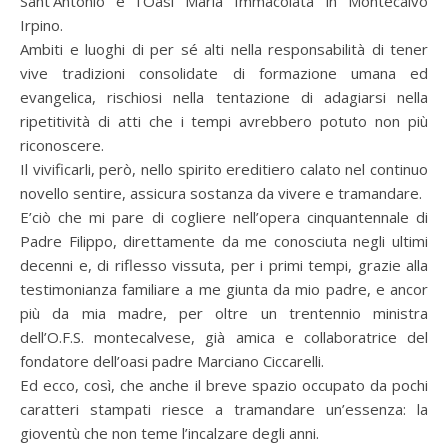
Sant’Antonio e l’Oasi Maria Immacolata in Montecalvo
Irpino.
Ambiti e luoghi di per sé alti nella responsabilità di tener
vive tradizioni consolidate di formazione umana ed
evangelica, rischiosi nella tentazione di adagiarsi nella
ripetitività di atti che i tempi avrebbero potuto non più
riconoscere.
Il vivificarli, però, nello spirito ereditiero calato nel continuo
novello sentire, assicura sostanza da vivere e tramandare.
E’ciò che mi pare di cogliere nell’opera cinquantennale di
Padre Filippo, direttamente da me conosciuta negli ultimi
decenni e, di riflesso vissuta, per i primi tempi, grazie alla
testimonianza familiare a me giunta da mio padre, e ancor
più da mia madre, per oltre un trentennio ministra
dell’O.F.S. montecalvese, già amica e collaboratrice del
fondatore dell’oasi padre Marciano Ciccarelli.
Ed ecco, così, che anche il breve spazio occupato da pochi
caratteri stampati riesce a tramandare un’essenza: la
gioventù che non teme l’incalzare degli anni.