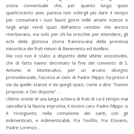
storia conventuale che, per quanto lunga quasi
quattrocento anni, pareva non volergli più dare il tempo
per consumare i suoi fausti giorni nelle amate stanze e
negli ampi verdi spazi dell’antico cenobio che ancora
riverberano, ma solo per chi ha orecchie per intendere, gli
echi della gloriosa storia francescana della provincia
minoritica dei frati minori di Benevento ed Avellino.
Ma così non è stato: a dispetto delle ultime vicissitudini,
che di fatto hanno decretato la fine del convento di S.
Antonio in Montecalvo, per un arcano disegno
provvidenziale, l’ascesa al cielo di Padre Filippo ha preso il
via da quelle stanze e da quegli spazi, come a dire: “l’uomo
propone, e Dio dispone” …
Ultimo erede di una lunga schiera di frati di cui il tempo mai
cancellerà la fausta impronta, il nostro caro Padre Filippo si
è ricongiunto, nella comunione dei santi, con gli
indimenticati, e indimenticabili, Fra Teofilo, Fra Elzeario,
Padre Lorenzo…