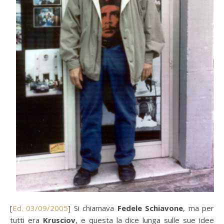
[
Ed. 03/09/2005
] Si chiamava
Fedele Schiavone
, ma per
tutti era
Krusciov
, e questa la dice lunga sulle sue idee