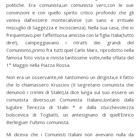
politiche. Era comunista,un comunista vero,con le sue
convinzioni e con quello spirito critico profondo che gli
veniva dall’essere montecalvese (un sano e irrituale
miscuglio di Saggezza e Incoscienza). Nella sua casa, che io
frequentavo,per l’affettuosa amicizia con la figlia Italia(tutto
dire!), campeggiavano i ritratti dei grandi del
Comunismo,primo fra tutti quel Carlo Marx, riprodotto nella
famosa foto vista e rivista tantissime volte,nella sfilata del
1° Maggio nella Piazza Rossa.
Non era un osservante,né tantomeno un dirigista,e il fatto
che lo chiamassero Krusciov (Il segretario comunista che
denunciò i crimini di Stalin),la dice lunga sul suo essere un
comunista diverso,un Comunista Italiano,lontano dalla
lugubre fierezza di Stalin * e dalla stucchevolezza
bolscevica di Togliatti, un antesignano di quell’Enrico
Berlinguer-l’ultimo comunista.
Mi diceva che i Comunisti Italiani non avevano nulla da