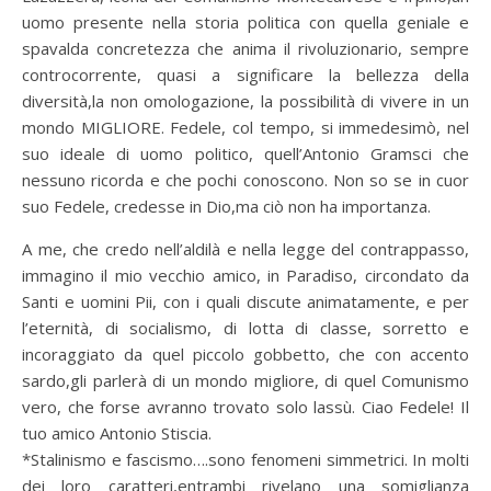
uomo presente nella storia politica con quella geniale e
spavalda concretezza che anima il rivoluzionario, sempre
controcorrente, quasi a significare la bellezza della
diversità,la non omologazione, la possibilità di vivere in un
mondo MIGLIORE. Fedele, col tempo, si immedesimò, nel
suo ideale di uomo politico, quell’Antonio Gramsci che
nessuno ricorda e che pochi conoscono. Non so se in cuor
suo Fedele, credesse in Dio,ma ciò non ha importanza.
A me, che credo nell’aldilà e nella legge del contrappasso,
immagino il mio vecchio amico, in Paradiso, circondato da
Santi e uomini Pii, con i quali discute animatamente, e per
l’eternità, di socialismo, di lotta di classe, sorretto e
incoraggiato da quel piccolo gobbetto, che con accento
sardo,gli parlerà di un mondo migliore, di quel Comunismo
vero, che forse avranno trovato solo lassù. Ciao Fedele! Il
tuo amico Antonio Stiscia.
*Stalinismo e fascismo….sono fenomeni simmetrici. In molti
dei loro caratteri,entrambi rivelano una somiglianza