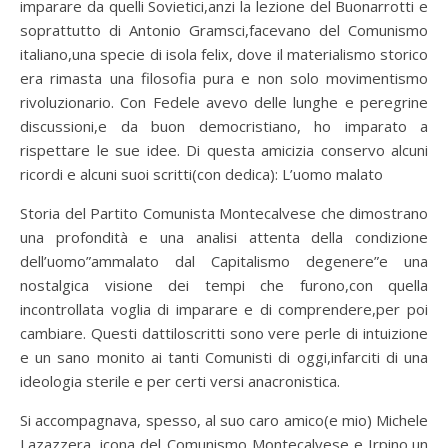
imparare da quelli Sovietici,anzi la lezione del Buonarrotti e
soprattutto di Antonio Gramsci,facevano del Comunismo
italiano,una specie di isola felix, dove il materialismo storico
era rimasta una filosofia pura e non solo movimentismo
rivoluzionario. Con Fedele avevo delle lunghe e peregrine
discussioni,e da buon democristiano, ho imparato a
rispettare le sue idee. Di questa amicizia conservo alcuni
ricordi e alcuni suoi scritti(con dedica): L’uomo malato
Storia del Partito Comunista Montecalvese che dimostrano
una profondità e una analisi attenta della condizione
dell’uomo”ammalato dal Capitalismo degenere”e una
nostalgica visione dei tempi che furono,con quella
incontrollata voglia di imparare e di comprendere,per poi
cambiare. Questi dattiloscritti sono vere perle di intuizione
e un sano monito ai tanti Comunisti di oggi,infarciti di una
ideologia sterile e per certi versi anacronistica.
Si accompagnava, spesso, al suo caro amico(e mio) Michele
Lazazzera, icona del Comunismo Montecalvese e Irpino,un