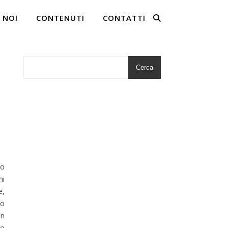
 NOI
CONTENUTI
CONTATTI
Cerca
to
ni
e,
to
on
te