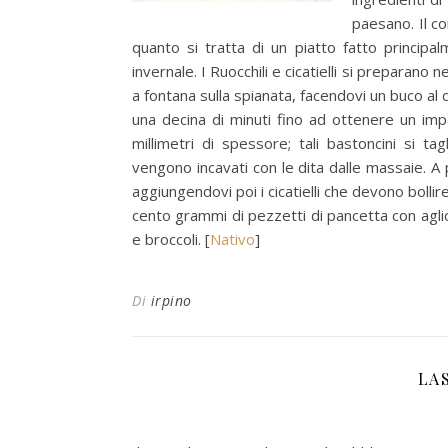
paesano. Il con
quanto si tratta di un piatto fatto principa
invernale. I Ruocchili e cicatielli si preparano
a fontana sulla spianata, facendovi un buco al 
una decina di minuti fino ad ottenere un imp
millimetri di spessore; tali bastoncini si tag
vengono incavati con le dita dalle massaie. A pa
aggiungendovi poi i cicatielli che devono bollire
cento grammi di pezzetti di pancetta con aglio 
e broccoli. [
Nativo
]
Di
irpino
LA