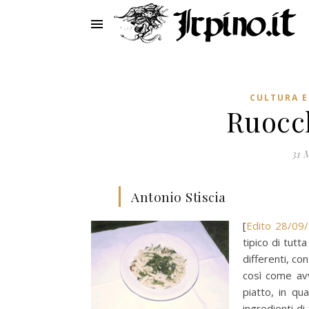
CULTURA E
Ruocch
31 
Antonio Stiscia
[
Edito 28/09
tipico di tutt
differenti, co
così come avvi
piatto, in qu
ingredienti d