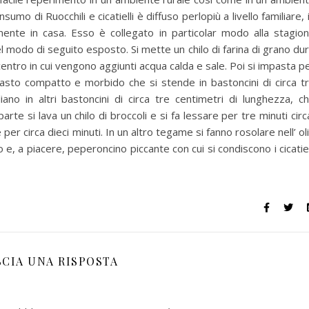
sumo di Ruocchili e cicatielli è diffuso perlopiù a livello familiare, 
lmente in casa. Esso è collegato in particolar modo alla stagio
 nel modo di seguito esposto. Si mette un chilo di farina di grano du
centro in cui vengono aggiunti acqua calda e sale. Poi si impasta p
asto compatto e morbido che si stende in bastoncini di circa t
liano in altri bastoncini di circa tre centimetri di lunghezza, c
rte si lava un chilo di broccoli e si fa lessare per tre minuti circ
 per circa dieci minuti. In un altro tegame si fanno rosolare nell’ ol
e, a piacere, peperoncino piccante con cui si condiscono i cicatiel
SCIA UNA RISPOSTA