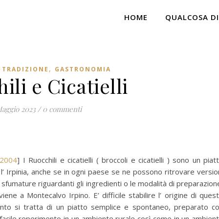
HOME
QUALCOSA DI
,
 TRADIZIONE
GASTRONOMIA
ili e Cicatielli
Maggio 2023
/
0 commenti
/2004
] I Ruocchili e cicatielli ( broccoli e cicatielli ) sono un piat
a l’ Irpinia, anche se in ogni paese se ne possono ritrovare versio
n sfumature riguardanti gli ingredienti o le modalità di preparazion
ene a Montecalvo Irpino. E’ difficile stabilire l’ origine di ques
anto si tratta di un piatto semplice e spontaneo, preparato c
i facile reperimento in un ambiente rurale così come in un ambien