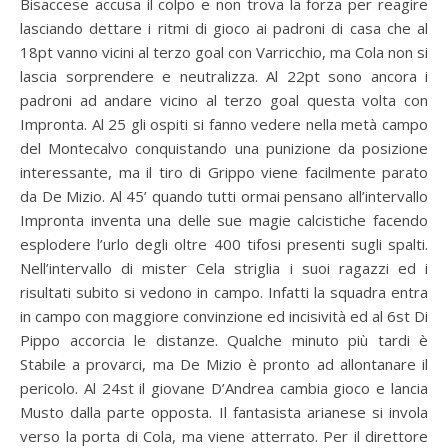
Bisaccese accusa il colpo e non trova la forza per reagire
lasciando dettare i ritmi di gioco ai padroni di casa che al
18pt vanno vicini al terzo goal con Varricchio, ma Cola non si
lascia sorprendere e neutralizza. Al 22pt sono ancora i
padroni ad andare vicino al terzo goal questa volta con
Impronta. Al 25 gli ospiti si fanno vedere nella metà campo
del Montecalvo conquistando una punizione da posizione
interessante, ma il tiro di Grippo viene facilmente parato
da De Mizio. Al 45’ quando tutti ormai pensano all’intervallo
Impronta inventa una delle sue magie calcistiche facendo
esplodere l’urlo degli oltre 400 tifosi presenti sugli spalti.
Nell’intervallo di mister Cela striglia i suoi ragazzi ed i
risultati subito si vedono in campo. Infatti la squadra entra
in campo con maggiore convinzione ed incisività ed al 6st Di
Pippo accorcia le distanze. Qualche minuto più tardi è
Stabile a provarci, ma De Mizio è pronto ad allontanare il
pericolo. Al 24st il giovane D’Andrea cambia gioco e lancia
Musto dalla parte opposta. Il fantasista arianese si invola
verso la porta di Cola, ma viene atterrato. Per il direttore