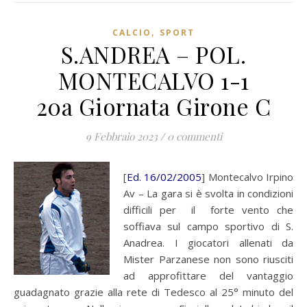
,
CALCIO
SPORT
S.ANDREA – POL.
MONTECALVO 1-1
20a Giornata Girone C
9 Febbraio 2023
/
0 commenti
[
Ed. 16/02/2005
] Montecalvo Irpino
Av – La gara si è svolta in condizioni
difficili per il forte vento che
soffiava sul campo sportivo di S.
Anadrea. I giocatori allenati da
Mister Parzanese non sono riusciti
ad approfittare del vantaggio
guadagnato grazie alla rete di Tedesco al 25° minuto del