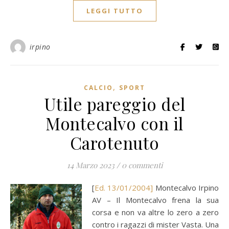
LEGGI TUTTO
irpino
,
CALCIO
SPORT
Utile pareggio del
Montecalvo con il
Carotenuto
14 Marzo 2023
/
0 commenti
[
Ed. 13/01/2004]
Montecalvo Irpino
AV – Il Montecalvo frena la sua
corsa e non va altre lo zero a zero
contro i ragazzi di mister Vasta. Una