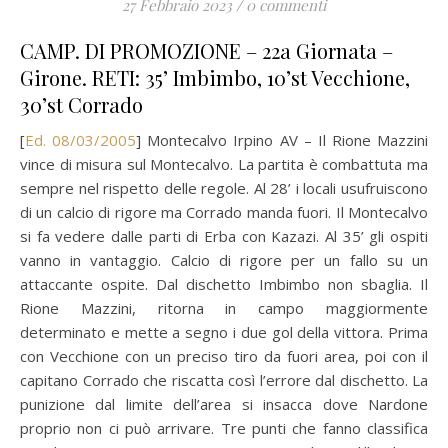
27 Febbraio 2023
/
0 commenti
CAMP. DI PROMOZIONE – 22a Giornata –
Girone. RETI: 35’ Imbimbo, 10’st Vecchione,
30’st Corrado
[
Ed. 08/03/2005
] Montecalvo Irpino AV – Il Rione Mazzini
vince di misura sul Montecalvo. La partita è combattuta ma
sempre nel rispetto delle regole. Al 28’ i locali usufruiscono
di un calcio di rigore ma Corrado manda fuori. Il Montecalvo
si fa vedere dalle parti di Erba con Kazazi. Al 35’ gli ospiti
vanno in vantaggio. Calcio di rigore per un fallo su un
attaccante ospite. Dal dischetto Imbimbo non sbaglia. Il
Rione Mazzini, ritorna in campo maggiormente
determinato e mette a segno i due gol della vittora. Prima
con Vecchione con un preciso tiro da fuori area, poi con il
capitano Corrado che riscatta così l’errore dal dischetto. La
punizione dal limite dell’area si insacca dove Nardone
proprio non ci può arrivare. Tre punti che fanno classifica