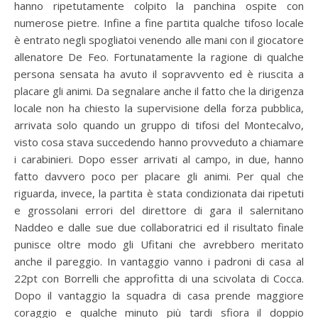
hanno ripetutamente colpito la panchina ospite con
numerose pietre. Infine a fine partita qualche tifoso locale
è entrato negli spogliatoi venendo alle mani con il giocatore
allenatore De Feo. Fortunatamente la ragione di qualche
persona sensata ha avuto il sopravvento ed è riuscita a
placare gli animi. Da segnalare anche il fatto che la dirigenza
locale non ha chiesto la supervisione della forza pubblica,
arrivata solo quando un gruppo di tifosi del Montecalvo,
visto cosa stava succedendo hanno provveduto a chiamare
i carabinieri. Dopo esser arrivati al campo, in due, hanno
fatto davvero poco per placare gli animi. Per qual che
riguarda, invece, la partita è stata condizionata dai ripetuti
e grossolani errori del direttore di gara il salernitano
Naddeo e dalle sue due collaboratrici ed il risultato finale
punisce oltre modo gli Ufitani che avrebbero meritato
anche il pareggio. In vantaggio vanno i padroni di casa al
22pt con Borrelli che approfitta di una scivolata di Cocca.
Dopo il vantaggio la squadra di casa prende maggiore
coraggio e qualche minuto più tardi sfiora il doppio