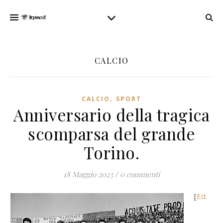
CALCIO
,
CALCIO
SPORT
Anniversario della tragica
scomparsa del grande
Torino.
18 Maggio 2023
/
0 commenti
[
Ed.