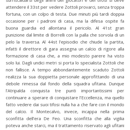
attendere il 33st per vedere Zottoli provarci, senza troppa
fortuna, con un colpo di testa. Due minuti più tardi doppia
occasione per i padroni di casa, ma la difesa ospite fa
buona guardia ed allontana il pericolo. Al 41st gran
punizione dal limite di Borrelli con la palla che sorvola di un
pelo la traversa. Al 44st l’episodio che chiude la partita,
infatti il direttore di gara assegna un calcio di rigore alla
formazione di casa che, a mio modesto parere ha visto
solo lui. Dagli undici metri si porta lo specialista Zottoli che
non fallisce. A tempo abbondantemente scaduto Zottoli
realizza la sua doppietta personale approfittando di una
debole rimessa dal fondo della squadra ufitana. Dunque
l’Atripalda conquista tre punti importantissimi per
continuare a sperare di conquistare l’Eccellenza, ma quello
fatto vedere dai suoi tifosi nulla ha a che fare con il mondo
del calcio. Il Montecalvo, invece, incappa nella prima
sconfitta dell’era De Feo. Una sconfitta che alla vigilia
poteva anche starci, ma il trattamento riservato agli ufitani