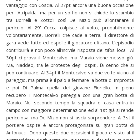
vantaggio con Coscia. Al 27pt ancora una buona occasione
per l’Atripalda, ma per un soffio non si chiude lo scambio
tra Borrelli e Zottoli così De Mizio può allontanare il
pericolo. Al 29’ Cocca colpisce al volto, probabilmente
volontariamente, Borrelli che cade a terra. Il direttore di
gara vede tutto ed espelle il giocatore ufitano. L’episodio
contribuirà e non poco all’incivile risposta dei tifosi locali. Al
30pt ci prova il Montecalvo, ma Maraio viene messo giù.
Ma, Naddeo, tra le proteste degli ospiti, fa cenno che si
può continuare. Al 34pt il Montecalvo va due volte vicino al
pareggio, ma prima è il palo a fermare la botta di Impronta
e poi Di Palma quella del giovane Fioriello. In pieno
recupero il Montecalvo pareggia con una gran botta di
Maraio. Nel secondo tempo la squadra di casa entra in
campo con maggiore determinazione ed al 1st già si rende
pericolosa, ma De Mizio non si lascia sorprendere. Al 3st il
portiere ospite è ancora protagonista su gran botta di
Antonucci. Dopo queste due occasioni il gioco e visto al il
surriscaldarsi degli animi dei giocatori e dei tifosi si deve