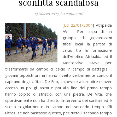
sconfitta scandalosa
13 Marzo 2023
/
0 commenti
[
Ed 22/01/2004
] Atripalda
AV – Per colpa di un
gruppo di giovanissimi
tifosi locali la partita di
calcio tra la formazione
dell’Atletico Atripalda ed il
Montecalvo stava per
trasformarsi da campo di calcio in campo di battaglia. I
giovani teppisti prima hanno inveito verbalmente contro il
capitano degli Ufitani De Feo, colpevole a loro dire di aver
acceso un po’ gli animi e poi alla fine del primo tempo
hanno colpito di striscio, con una pietra, De Vita, che
sportivamente non ha chiesto l’intervento dei sanitari ed è
sceso regolarmente in campo nel secondo tempo. Gli
ultras, se non bastasse questo, per tutto il secondo tempo