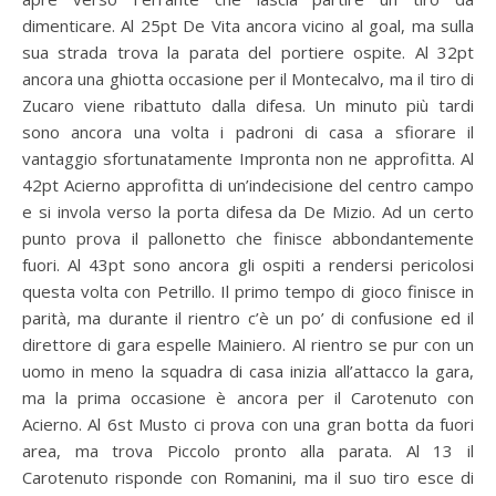
dimenticare. Al 25pt De Vita ancora vicino al goal, ma sulla
sua strada trova la parata del portiere ospite. Al 32pt
ancora una ghiotta occasione per il Montecalvo, ma il tiro di
Zucaro viene ribattuto dalla difesa. Un minuto più tardi
sono ancora una volta i padroni di casa a sfiorare il
vantaggio sfortunatamente Impronta non ne approfitta. Al
42pt Acierno approfitta di un’indecisione del centro campo
e si invola verso la porta difesa da De Mizio. Ad un certo
punto prova il pallonetto che finisce abbondantemente
fuori. Al 43pt sono ancora gli ospiti a rendersi pericolosi
questa volta con Petrillo. Il primo tempo di gioco finisce in
parità, ma durante il rientro c’è un po’ di confusione ed il
direttore di gara espelle Mainiero. Al rientro se pur con un
uomo in meno la squadra di casa inizia all’attacco la gara,
ma la prima occasione è ancora per il Carotenuto con
Acierno. Al 6st Musto ci prova con una gran botta da fuori
area, ma trova Piccolo pronto alla parata. Al 13 il
Carotenuto risponde con Romanini, ma il suo tiro esce di