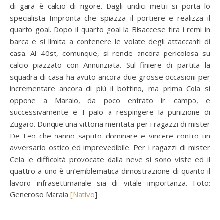
di gara è calcio di rigore. Dagli undici metri si porta lo
specialista Impronta che spiazza il portiere e realizza il
quarto goal. Dopo il quarto goal la Bisaccese tira i remi in
barca e si limita a contenere le volate degli attaccanti di
casa. Al 40st, comunque, si rende ancora pericolosa su
calcio piazzato con Annunziata. Sul finiere di partita la
squadra di casa ha avuto ancora due grosse occasioni per
incrementare ancora di più il bottino, ma prima Cola si
oppone a Maraio, da poco entrato in campo, e
successivamente è il palo a respingere la punizione di
Zugaro. Dunque una vittoria meritata per i ragazzi di mister
De Feo che hanno saputo dominare e vincere contro un
avversario ostico ed imprevedibile. Per i ragazzi di mister
Cela le difficoltà provocate dalla neve si sono viste ed il
quattro a uno è un’emblematica dimostrazione di quanto il
lavoro infrasettimanale sia di vitale importanza. Foto:
Generoso Maraia
[Nativo
]