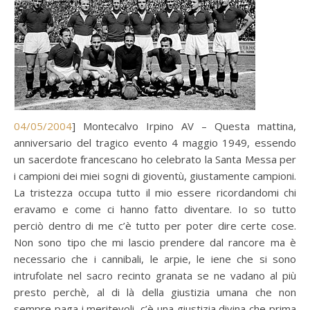
04/05/2004
] Montecalvo Irpino AV – Questa mattina,
anniversario del tragico evento 4 maggio 1949, essendo
un sacerdote francescano ho celebrato la Santa Messa per
i campioni dei miei sogni di gioventù, giustamente campioni.
La tristezza occupa tutto il mio essere ricordandomi chi
eravamo e come ci hanno fatto diventare. Io so tutto
perciò dentro di me c’è tutto per poter dire certe cose.
Non sono tipo che mi lascio prendere dal rancore ma è
necessario che i cannibali, le arpie, le iene che si sono
intrufolate nel sacro recinto granata se ne vadano al più
presto perchè, al di là della giustizia umana che non
sempre paga i meritevoli, c’è una giustizia divina che prima