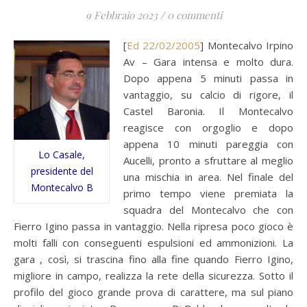
9 Febbraio 2023
/
0 commenti
[
Ed 22/02/2005
] Montecalvo Irpino
Av – Gara intensa e molto dura.
Dopo appena 5 minuti passa in
vantaggio, su calcio di rigore, il
Castel Baronia. Il Montecalvo
reagisce con orgoglio e dopo
appena 10 minuti pareggia con
Lo Casale,
Aucelli, pronto a sfruttare al meglio
presidente del
una mischia in area. Nel finale del
Montecalvo B
primo tempo viene premiata la
squadra del Montecalvo che con
Fierro Igino passa in vantaggio. Nella ripresa poco gioco è
molti falli con conseguenti espulsioni ed ammonizioni. La
gara , così, si trascina fino alla fine quando Fierro Igino,
migliore in campo, realizza la rete della sicurezza. Sotto il
profilo del gioco grande prova di carattere, ma sul piano