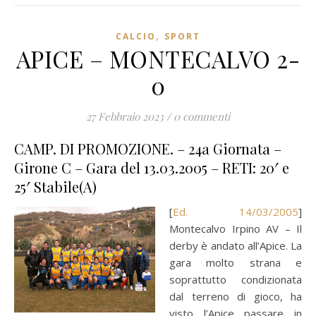
,
CALCIO
SPORT
APICE – MONTECALVO 2-
0
27 Febbraio 2023
/
0 commenti
CAMP. DI PROMOZIONE. – 24a Giornata –
Girone C – Gara del 13.03.2005 – RETI: 20′ e
25′ Stabile(A)
[
Ed. 14/03/2005
]
Montecalvo Irpino AV – Il
derby è andato all’Apice. La
gara molto strana e
soprattutto condizionata
dal terreno di gioco, ha
visto l’Apice passare in