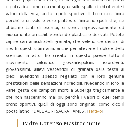
o poi cadrà come una montagna sulle spalle di chi offende i
valori della vita, anche quelli sportivi. Il Toro non finirà
perchè è un valore vero piuttosto finiranno quelli che, ne
abbiamo tanti di esempi, si sono, improvvisamente ed
iniquamente arricchiti vendendo plastica e derivati. Potete
capire cari amici,fratelli granata, che veleno c’è dentro di
me. In questi ultimi anni, anche per alleviare il dolore dello
scempio in atto, ho creato in questo paese tutto il
movimento calcistico giovanile:pulcini, esordienti,
giovanissimi, allievi vestendoli di granata dalla testa ai
piedi, avendomi spesso regalato con le loro genuine
prestazioni delle sensazioni incredibili, rivedendo in loro le
varie gesta dei campioni morti a Superga tragicamente e
che non nasceranno mai più perchè i valori di quei tempi
erano sportivi, quelli di oggi sono originati, come dice il
poeta latino, “DALL’AURI SACRA FAMES”. [
Nativo
]
Padre Lorenzo Mastrocinque