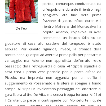
partita, comunque, condizionata da
un’espulsione durante il rientro negli
spogliatoi alla fine della prima
frazione di gioco. Infatti durante il
rientro Mainiero del Montecalvo ha
De Feo
colpito Acierno, colpevole di aver
commesso un brutto fallo su un
giocatore di casa allo scadere del tempo,ed è stato
espulso. Per quanto riguarda, invece, la cronaca della
partita sono gli ospiti ad avere la prima palla per passare in
vantaggio, ma Acierno non approfitta dell’errato retro
passaggio della retroguardia di casa. Al 12pt la squadra di
casa crea il primo vero pericolo per la porta difesa da
Piccolo, ma Impronta non aggancia per un soffio il
suggerimento di Possemato e la sfera si spegne a fondo
campo. Al 18pt un involontario passaggio del direttore di
gara libera al tiro De Vita, ma senza troppa fortuna. Al 21pt
il Carotenuto parte in contropiede con Monteforte il quale
apre verso Ferrante che lascia partire un tiro da