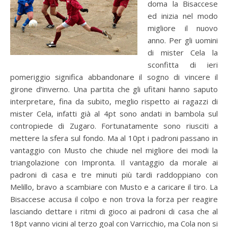
doma la Bisaccese
ed inizia nel modo
migliore il nuovo
anno. Per gli uomini
di mister Cela la
sconfitta di ieri
pomeriggio significa abbandonare il sogno di vincere il
girone d’inverno. Una partita che gli ufitani hanno saputo
interpretare, fina da subito, meglio rispetto ai ragazzi di
mister Cela, infatti già al 4pt sono andati in bambola sul
contropiede di Zugaro. Fortunatamente sono riusciti a
mettere la sfera sul fondo. Ma al 10pt i padroni passano in
vantaggio con Musto che chiude nel migliore dei modi la
triangolazione con Impronta. Il vantaggio da morale ai
padroni di casa e tre minuti più tardi raddoppiano con
Melillo, bravo a scambiare con Musto e a caricare il tiro. La
Bisaccese accusa il colpo e non trova la forza per reagire
lasciando dettare i ritmi di gioco ai padroni di casa che al
18pt vanno vicini al terzo goal con Varricchio, ma Cola non si