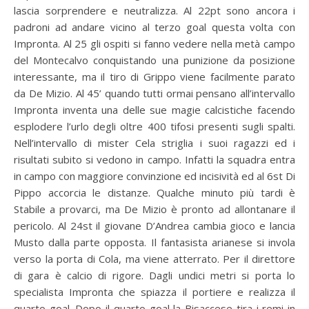
lascia sorprendere e neutralizza. Al 22pt sono ancora i
padroni ad andare vicino al terzo goal questa volta con
Impronta. Al 25 gli ospiti si fanno vedere nella metà campo
del Montecalvo conquistando una punizione da posizione
interessante, ma il tiro di Grippo viene facilmente parato
da De Mizio. Al 45’ quando tutti ormai pensano all’intervallo
Impronta inventa una delle sue magie calcistiche facendo
esplodere l’urlo degli oltre 400 tifosi presenti sugli spalti.
Nell’intervallo di mister Cela striglia i suoi ragazzi ed i
risultati subito si vedono in campo. Infatti la squadra entra
in campo con maggiore convinzione ed incisività ed al 6st Di
Pippo accorcia le distanze. Qualche minuto più tardi è
Stabile a provarci, ma De Mizio è pronto ad allontanare il
pericolo. Al 24st il giovane D’Andrea cambia gioco e lancia
Musto dalla parte opposta. Il fantasista arianese si invola
verso la porta di Cola, ma viene atterrato. Per il direttore
di gara è calcio di rigore. Dagli undici metri si porta lo
specialista Impronta che spiazza il portiere e realizza il
quarto goal. Dopo il quarto goal la Bisaccese tira i remi in