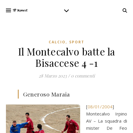
,
CALCIO
SPORT
Il Montecalvo batte la
Bisaccese 4 -1
28 Marzo 2023
/
0 commenti
Generoso Maraia
[
08/01/2004
]
Montecalvo Irpino
AV – La squadra di
mister De Feo