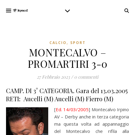
,
CALCIO
SPORT
MONTECALVO –
PROMARTIRI 3-0
27 Febbraio 2023
/
0 commenti
CAMP. DI 3° CATEGORIA. Gara del 13.03.2005
RETI: Aucelli (M) Aucelli (M) Fierro (M)
[
Ed. 14/03/2005
] Montecalvo Irpino
AV – Derby anche in terza categoria
ma questa volta ad appannaggio
del Montecalvo che rifila alla