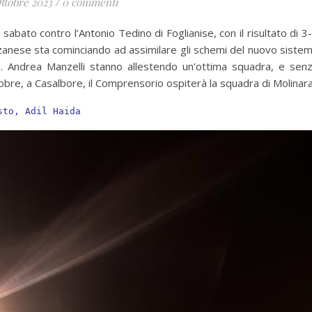
ttobre 2023
/
0 commenti
abato contro l’Antonio Tedino di Foglianise, con il risultato di 3
rzanese sta cominciando ad assimilare gli schemi del nuovo siste
.S. Andrea Manzelli stanno allestendo un’ottima squadra, e sen
bre, a Casalbore, il Comprensorio ospiterà la squadra di Molinara
sto, Adil Haida