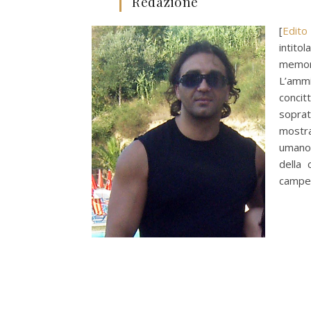
Redazione
[
Edit
intito
memori
L’ammi
concit
soprat
mostra
umano.
della 
campe