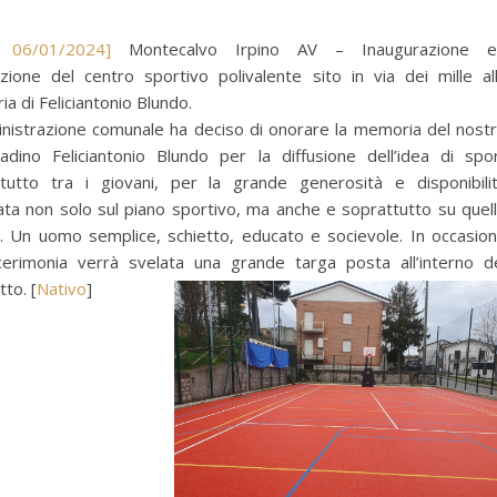
o 06/01/2024]
Montecalvo Irpino AV – Inaugurazione e
lazione del centro sportivo polivalente sito in via dei mille al
a di Feliciantonio Blundo.
nistrazione comunale ha deciso di onorare la memoria del nost
tadino Feliciantonio Blundo per la diffusione dell’idea di spo
tutto tra i giovani, per la grande generosità e disponibili
ta non solo sul piano sportivo, ma anche e soprattutto su quel
 Un uomo semplice, schietto, educato e socievole. In occasio
cerimonia verrà svelata una grande targa posta all’interno d
tto.
[
Nativo
]