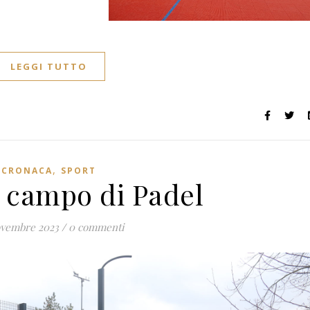
LEGGI TUTTO
,
CRONACA
SPORT
o campo di Padel
ovembre 2023
/
0 commenti