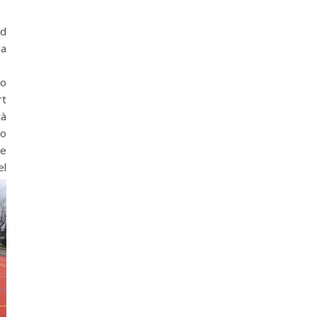
d
la
ro
rt
tà
lo
ne
el