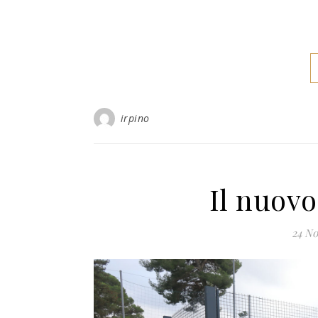
irpino
Il nuov
24 N