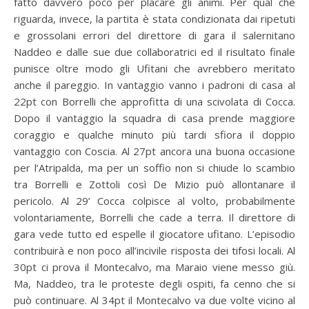
fatto davvero poco per placare gli animi. Per qual che
riguarda, invece, la partita è stata condizionata dai ripetuti
e grossolani errori del direttore di gara il salernitano
Naddeo e dalle sue due collaboratrici ed il risultato finale
punisce oltre modo gli Ufitani che avrebbero meritato
anche il pareggio. In vantaggio vanno i padroni di casa al
22pt con Borrelli che approfitta di una scivolata di Cocca.
Dopo il vantaggio la squadra di casa prende maggiore
coraggio e qualche minuto più tardi sfiora il doppio
vantaggio con Coscia. Al 27pt ancora una buona occasione
per l’Atripalda, ma per un soffio non si chiude lo scambio
tra Borrelli e Zottoli così De Mizio può allontanare il
pericolo. Al 29’ Cocca colpisce al volto, probabilmente
volontariamente, Borrelli che cade a terra. Il direttore di
gara vede tutto ed espelle il giocatore ufitano. L’episodio
contribuirà e non poco all’incivile risposta dei tifosi locali. Al
30pt ci prova il Montecalvo, ma Maraio viene messo giù.
Ma, Naddeo, tra le proteste degli ospiti, fa cenno che si
può continuare. Al 34pt il Montecalvo va due volte vicino al