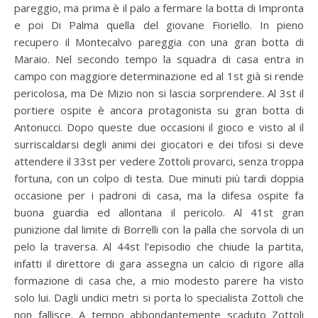
pareggio, ma prima è il palo a fermare la botta di Impronta
e poi Di Palma quella del giovane Fioriello. In pieno
recupero il Montecalvo pareggia con una gran botta di
Maraio. Nel secondo tempo la squadra di casa entra in
campo con maggiore determinazione ed al 1st già si rende
pericolosa, ma De Mizio non si lascia sorprendere. Al 3st il
portiere ospite è ancora protagonista su gran botta di
Antonucci. Dopo queste due occasioni il gioco e visto al il
surriscaldarsi degli animi dei giocatori e dei tifosi si deve
attendere il 33st per vedere Zottoli provarci, senza troppa
fortuna, con un colpo di testa. Due minuti più tardi doppia
occasione per i padroni di casa, ma la difesa ospite fa
buona guardia ed allontana il pericolo. Al 41st gran
punizione dal limite di Borrelli con la palla che sorvola di un
pelo la traversa. Al 44st l’episodio che chiude la partita,
infatti il direttore di gara assegna un calcio di rigore alla
formazione di casa che, a mio modesto parere ha visto
solo lui. Dagli undici metri si porta lo specialista Zottoli che
non fallisce. A tempo abbondantemente scaduto Zottoli