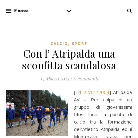
,
CALCIO
SPORT
Con l’ Atripalda una
sconfitta scandalosa
13 Marzo 2023
/
0 commenti
[
Ed 22/01/2004
] Atripalda
AV – Per colpa di un
gruppo di giovanissimi
tifosi locali la partita di
calcio tra la formazione
dell’Atletico Atripalda ed il
Montecalvo stava per