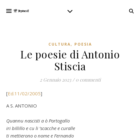
,
CULTURA
POESIA
Le poesie di Antonio
Stiscia
2 Gennaio 2023
/
0 commenti
[
Ed.11/02/2005
]
A S. ANTONIO
Quannu nascisti a ò Portogallo
iri billillo e cu li ‘scacche e curalle
ti mettierono o nome e Fernando