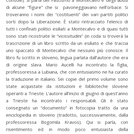
di alcune “figure” che si pavoneggiavano nell’orbace. Si
troveranno i nomi dei “costituenti” dei vari partiti politici
sorti dopo la Liberazione. È stato rintracciato l’elenco di
tutti i confinati politici esiliati a Montecalvo e di quasi tutti
sono stati ricostruite le “vicissitudini” (in coda si troverà la
trascrizione di un libro scritto da un esiliato e che traccia
uno spaccato di Montecalvo che nessuno più conosce. Il
libro fu scritto in sloveno, lingua parlata dall’autore che era
di origine slava. Mario Aucelli ha incontrato la figlia,
professoressa a Lubiana, che con entusiasmo ne ha curato
la traduzione in italiano. Sei copie del primo volume sono
state acquistate da istituzioni e biblioteche slovene
operanti a Trieste. L’autore all’inizio di giugno di quest’anno
a Trieste ha incontrato i responsabili. Gli è stato
consegnato un “documento” in fotocopia tratto da una
enciclopedia in sloveno (tradotto, successivamente, dalla
professoressa Bogomila Kravos). Qui si parla, con
risentimento ed in modo poco entusiasta della