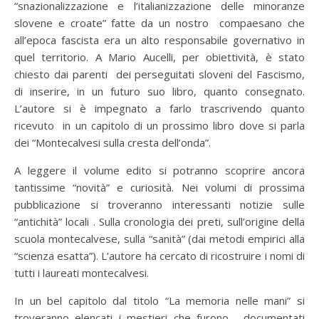
“snazionalizzazione e l’italianizzazione delle minoranze
slovene e croate” fatte da un nostro compaesano che
all’epoca fascista era un alto responsabile governativo in
quel territorio. A Mario Aucelli, per obiettività, è stato
chiesto dai parenti dei perseguitati sloveni del Fascismo,
di inserire, in un futuro suo libro, quanto consegnato.
L’autore si è impegnato a farlo trascrivendo quanto
ricevuto in un capitolo di un prossimo libro dove si parla
dei “Montecalvesi sulla cresta dell’onda”.
A leggere il volume edito si potranno scoprire ancora
tantissime “novità” e curiosità. Nei volumi di prossima
pubblicazione si troveranno interessanti notizie sulle
“antichità” locali . Sulla cronologia dei preti, sull’origine della
scuola montecalvese, sulla “sanità” (dai metodi empirici alla
“scienza esatta”). L’autore ha cercato di ricostruire i nomi di
tutti i laureati montecalvesi.
In un bel capitolo dal titolo “La memoria nelle mani” si
troveranno elencati i mestieri che furono , documentati