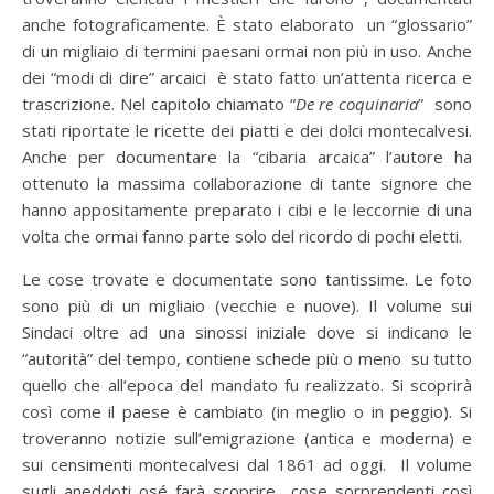
anche fotograficamente. È stato elaborato un “glossario”
di un migliaio di termini paesani ormai non più in uso. Anche
dei “modi di dire” arcaici è stato fatto un’attenta ricerca e
trascrizione. Nel capitolo chiamato “
De re coquinaria
” sono
stati riportate le ricette dei piatti e dei dolci montecalvesi.
Anche per documentare la “cibaria arcaica” l’autore ha
ottenuto la massima collaborazione di tante signore che
hanno appositamente preparato i cibi e le leccornie di una
volta che ormai fanno parte solo del ricordo di pochi eletti.
Le cose trovate e documentate sono tantissime. Le foto
sono più di un migliaio (vecchie e nuove). Il volume sui
Sindaci oltre ad una sinossi iniziale dove si indicano le
“autorità” del tempo, contiene schede più o meno su tutto
quello che all’epoca del mandato fu realizzato. Si scoprirà
così come il paese è cambiato (in meglio o in peggio). Si
troveranno notizie sull’emigrazione (antica e moderna) e
sui censimenti montecalvesi dal 1861 ad oggi. Il volume
sugli aneddoti osé farà scoprire cose sorprendenti così