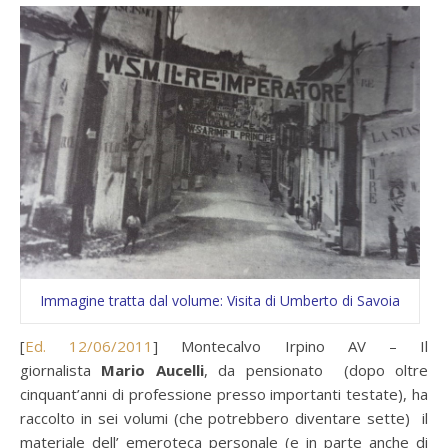
Immagine tratta dal volume: Visita di Umberto di Savoia
[
Ed. 12/06/2011
] Montecalvo Irpino AV – Il
giornalista
Mario Aucelli
, da pensionato (dopo oltre
cinquant’anni di professione presso importanti testate), ha
raccolto in sei volumi (che potrebbero diventare sette) il
materiale dell’ emeroteca personale (e in parte anche di