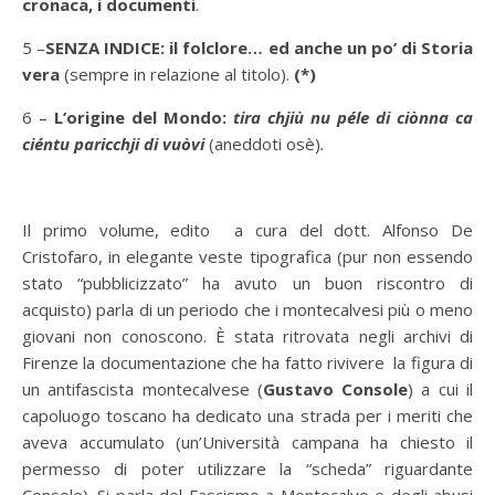
cronaca, i documenti
.
5 –
SENZA INDICE: il folclore… ed anche un po’ di Storia
vera
(sempre in relazione al titolo).
(*)
6 –
L’origine del Mondo:
tira chjiù nu péle di ciònna ca
ciéntu paricchji di vuòvi
(aneddoti osè)
.
Il primo volume, edito a cura del dott. Alfonso De
Cristofaro, in elegante veste tipografica (pur non essendo
stato “pubblicizzato” ha avuto un buon riscontro di
acquisto) parla di un periodo che i montecalvesi più o meno
giovani non conoscono. È stata ritrovata negli archivi di
Firenze la documentazione che ha fatto rivivere la figura di
un antifascista montecalvese (
Gustavo Console
) a cui il
capoluogo toscano ha dedicato una strada per i meriti che
aveva accumulato (un’Università campana ha chiesto il
permesso di poter utilizzare la “scheda” riguardante
Console). Si parla del Fascismo a Montecalvo e degli abusi