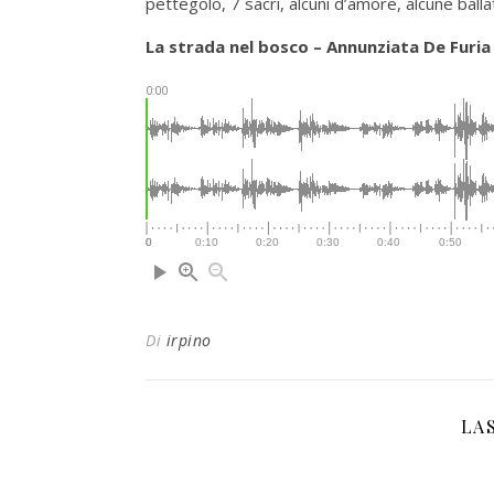
pettegolo, 7 sacri, alcuni d’amore, alcune ballate
La strada nel bosco – Annunziata De Furia
0:00
Di
irpino
LA