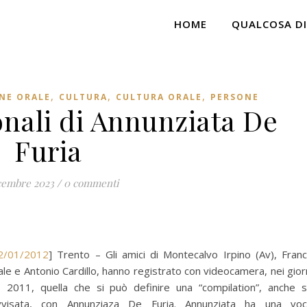
HOME
QUALCOSA DI
,
,
,
ONE ORALE
CULTURA
CULTURA ORALE
PERSONE
ionali di Annunziata De
Furia
cembre 2023
/
0 commenti
2/01/2012
] Trento – Gli amici di Montecalvo Irpino (Av), Fran
ale e Antonio Cardillo, hanno registrato con videocamera, nei gior
e 2011, quella che si può definire una “compilation”, anche 
vvisata, con Annunziaza De Furia. Annunziata ha una vo