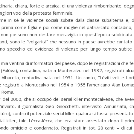
dinaria, chiara, forte e arcaica, di una violenza rimbombante, deg
igliori voci della protesta femminile.
me in sé le violenze sociali subite dalla classe subalterna e, 
 prima come figlia e poi come moglie nel patriarcato contadino,
he non possono non destare meraviglia in quest’epoca sdolcinata
 canti, sono le “volgarità” che nessuno in paese avrebbe cantato
ono specchio ed evidenza di violenze per lungo tempo subite
 mia ventina di informatori del paese, dopo le registrazioni che fe
 (Falòva), contadina, nata a Montecalvo nel 1932; registrati alcu
lbarella, contadina nata nel 1931. Un canto, “Lèviti veli e fiori
 che registrò a Montecalvo nel 1954 o 1955 l’americano Alan Loma
 a Roma.
a” del 2000, che si occupò del serial killer montecalvese, che ave
viato, il giornalista Geo Gnocchetti, intervistò Annunziata, c
ùru), contro il potenziale serial killer qualora si fosse presentato
al killer, tale Lécca-lécca, che era stato arrestato dopo il pri
ondo omicidio e condannato. Registrati in tot. 28 canti – di cui