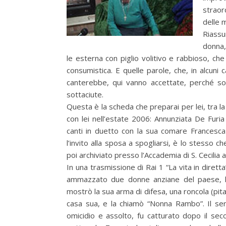
straor
delle m
Riassu
donna,
le esterna con piglio volitivo e rabbioso, c
consumistica. E quelle parole, che, in alcuni
canterebbe, qui vanno accettate, perché s
sottaciute.
Questa è la scheda che preparai per lei, tra la
con lei nell’estate 2006: Annunziata De Furia
canti in duetto con la sua comare Francesca A
l’invito alla sposa a spogliarsi, è lo stesso
poi archiviato presso l’Accademia di S. Cecilia
In una trasmissione di Rai 1 “La vita in dirett
ammazzato due donne anziane del paese, l’in
mostrò la sua arma di difesa, una roncola (pitat
casa sua, e la chiamò “Nonna Rambo”. Il seri
omicidio e assolto, fu catturato dopo il sec