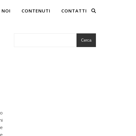
 NOI
CONTENUTI
CONTATTI
Cerca
co
ni
se
ce