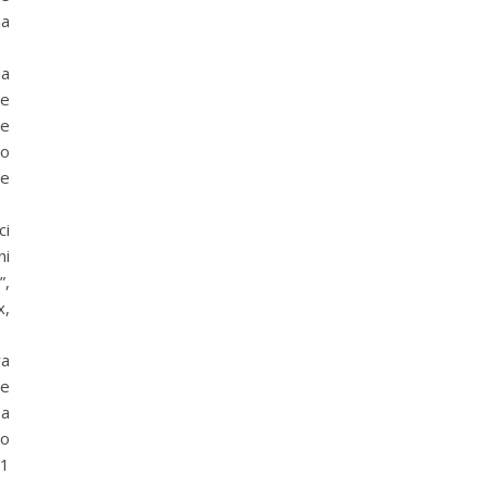
na
da
 e
 e
 o
 e
ci
ni
”,
x,
va
he
 a
mo
 1