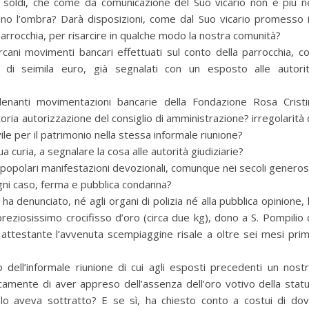
sti soldi, che come da comunicazione del Suo vicario non è più n
eno l’ombra? Darà disposizioni, come dal Suo vicario promesso 
 parrocchia, per risarcire in qualche modo la nostra comunità?
rcani movimenti bancari effettuati sul conto della parrocchia, c
ita di seimila euro, già segnalati con un esposto alle autori
alenanti movimentazioni bancarie della Fondazione Rosa Cristi
oria autorizzazione del consiglio di amministrazione? irregolarità 
le per il patrimonio nella stessa informale riunione?
 curia, a segnalare la cosa alle autorità giudiziarie?
e popolari manifestazioni devozionali, comunque nei secoli genero
 ogni caso, ferma e pubblica condanna?
ha denunciato, né agli organi di polizia né alla pubblica opinione, 
preziosissimo crocifisso d’oro (circa due kg), dono a S. Pompilio 
 attestante l’avvenuta scempiaggine risale a oltre sei mesi pri
so dell’informale riunione di cui agli esposti precedenti un nost
camente di aver appreso dell’assenza dell’oro votivo della stat
 lo aveva sottratto? E se sì, ha chiesto conto a costui di do