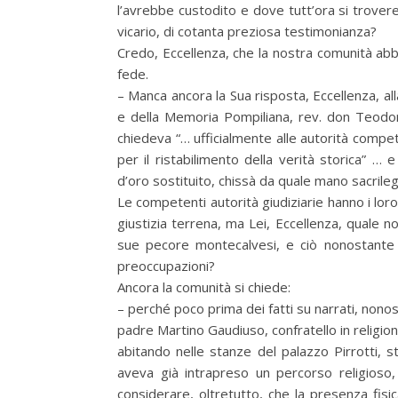
l’avrebbe custodito e dove tutt’ora si trovere
vicario, di cotanta preziosa testimonianza?
Credo, Eccellenza, che la nostra comunità abbia
fede.
– Manca ancora la Sua risposta, Eccellenza, al
e della Memoria Pompiliana, rev. don Teodoro
chiedeva “… ufficialmente alle autorità compete
per il ristabilimento della verità storica” … e
d’oro sostituito, chissà da quale mano sacrileg
Le competenti autorità giudiziarie hanno i l
giustizia terrena, ma Lei, Eccellenza, quale 
sue pecore montecalvesi, e ciò nonostante 
preoccupazioni?
Ancora la comunità si chiede:
– perché poco prima dei fatti su narrati, nonos
padre Martino Gaudiuso, confratello in religion
abitando nelle stanze del palazzo Pirrotti, 
aveva già intrapreso un percorso religioso, 
considerare, oltretutto, che la presenza fi