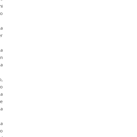
mi
io
na
er
 a
on
 a
o,
 o
 a
de
sa
na
lo