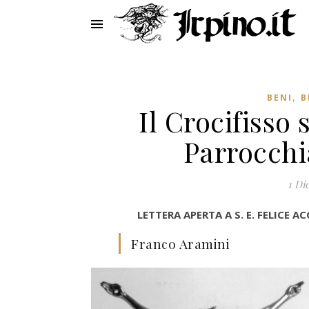
,
BENI
B
Il Crocifiss
Parrocchi
1 Di
LETTERA APERTA A S. E. FELICE
Franco Aramini