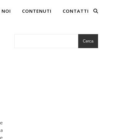
 NOI
CONTENUTI
CONTATTI
Cerca
Le
ca
 e