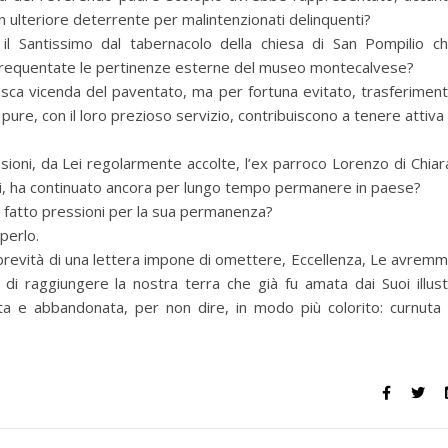
 un ulteriore deterrente per malintenzionati delinquenti?
 Santissimo dal tabernacolo della chiesa di San Pompilio c
 frequentate le pertinenze esterne del museo montecalvese?
tesca vicenda del paventato, ma per fortuna evitato, trasferimen
 pure, con il loro prezioso servizio, contribuiscono a tenere attiva
sioni, da Lei regolarmente accolte, l’ex parroco Lorenzo di Chiar
olti, ha continuato ancora per lungo tempo permanere in paese?
a fatto pressioni per la sua permanenza?
perlo.
revità di una lettera impone di omettere, Eccellenza, Le avrem
di raggiungere la nostra terra che già fu amata dai Suoi illust
ta e abbandonata, per non dire, in modo più colorito: curnuta