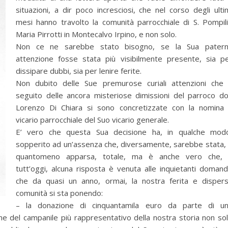
situazioni, a dir poco incresciosi, che nel corso degli ulti
mesi hanno travolto la comunità parrocchiale di S. Pompil
Maria Pirrotti in Montecalvo Irpino, e non solo.
Non ce ne sarebbe stato bisogno, se la Sua pater
attenzione fosse stata più visibilmente presente, sia p
dissipare dubbi, sia per lenire ferite.
Non dubito delle Sue premurose curiali attenzioni che
seguito delle ancora misteriose dimissioni del parroco d
Lorenzo Di Chiara si sono concretizzate con la nomina
vicario parrocchiale del Suo vicario generale.
E’ vero che questa Sua decisione ha, in qualche mod
sopperito ad un’assenza che, diversamente, sarebbe stata,
quantomeno apparsa, totale, ma è anche vero che,
tutt’oggi, alcuna risposta è venuta alle inquietanti doman
che da quasi un anno, ormai, la nostra ferita e disper
comunità si sta ponendo:
– la donazione di cinquantamila euro da parte di u
ne del campanile più rappresentativo della nostra storia non so