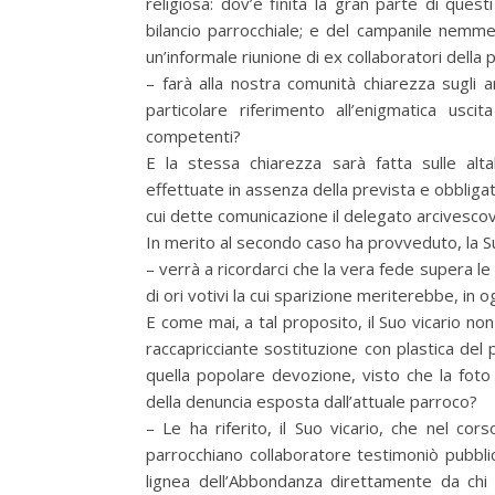
religiosa: dov’è finita la gran parte di que
bilancio parrocchiale; e del campanile nemm
un’informale riunione di ex collaboratori della
– farà alla nostra comunità chiarezza sugli a
particolare riferimento all’enigmatica usc
competenti?
E la stessa chiarezza sarà fatta sulle alt
effettuate in assenza della prevista e obbligat
cui dette comunicazione il delegato arcivescovi
In merito al secondo caso ha provveduto, la Sua
– verrà a ricordarci che la vera fede supera l
di ori votivi la cui sparizione meriterebbe, in
E come mai, a tal proposito, il Suo vicario non 
raccapricciante sostituzione con plastica del 
quella popolare devozione, visto che la foto
della denuncia esposta dall’attuale parroco?
– Le ha riferito, il Suo vicario, che nel cor
parrocchiano collaboratore testimoniò pubbli
lignea dell’Abbondanza direttamente da chi