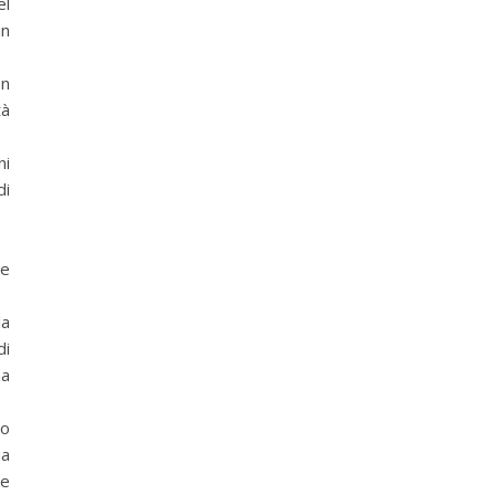
el
in
on
tà
ni
di
se
la
di
ma
ro
ua
ve