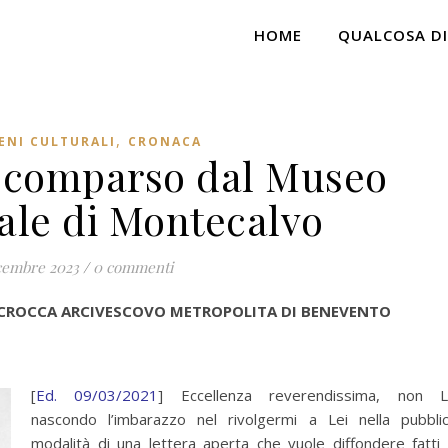
HOME
QUALCOSA DI
,
ENI CULTURALI
CRONACA
o scomparso dal Museo
ale di Montecalvo
cembre 2023
/
0 commenti
 ACCROCCA ARCIVESCOVO METROPOLITA DI BENEVENTO
[
Ed. 09/03/2021
] Eccellenza reverendissima, non 
nascondo l’imbarazzo nel rivolgermi a Lei nella pubbli
modalità di una lettera aperta che vuole diffondere fatti