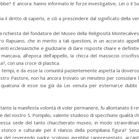
bbe? E ancora: hanno informato le forze investigative, Lei o il S
 il diritto di saperlo, e ciò a prescindere dal significato della ve
la richiesta del fondatore del Museo della Religiosità Montecalve
 Rapuano, che in merito a tali questioni, in un accorato appel
nti ecclesiastiche e giudiziarie di dare risposte chiare e definiti
 mancava, all’epoca dell’appello, la chicca del massiccio crocifis
a?, con una croce di plastica.
oro tempi, e da esse la comunità pazientemente aspetta la dovero
nostro Pastore, non ha ancora trovato un minutino per consolare 
qualcuna di esse sia già da Lei venuta per esternarLe dubbi
tante la manifesta volontà di voler permanere, fu allontanato il re
e del nostro S. Pompilio, valente studioso di specchiate qualità c
stessa sede del tanto chiacchierato museo, in modo straordinar
storico e culturale per il rilancio della pompiliana figura? Sen
sica del reverendo padre scolopio avrebbe rappresentato, accan