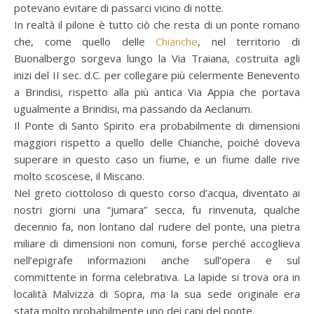
potevano evitare di passarci vicino di notte.
In realtà il pilone è tutto ciò che resta di un ponte romano
che, come quello delle
Chianche
, nel territorio di
Buonalbergo sorgeva lungo la Via Traiana, costruita agli
inizi del II sec. d.C. per collegare più celermente Benevento
a Brindisi, rispetto alla più antica Via Appia che portava
ugualmente a Brindisi, ma passando da Aeclanum.
Il Ponte di Santo Spirito era probabilmente di dimensioni
maggiori rispetto a quello delle Chianche, poiché doveva
superare in questo caso un fiume, e un fiume dalle rive
molto scoscese, il Miscano.
Nel greto ciottoloso di questo corso d’acqua, diventato ai
nostri giorni una “jumara” secca, fu rinvenuta, qualche
decennio fa, non lontano dal rudere del ponte, una pietra
miliare di dimensioni non comuni, forse perché accoglieva
nell’epigrafe informazioni anche sull’opera e sul
committente in forma celebrativa. La lapide si trova ora in
località Malvizza di Sopra, ma la sua sede originale era
stata molto probabilmente uno dei capi del ponte.