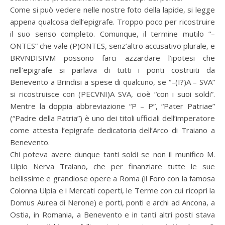
Come si può vedere nelle nostre foto della lapide, si legge
appena qualcosa dell’epigrafe. Troppo poco per ricostruire
il suo senso completo. Comunque, il termine mutilo “–
ONTES” che vale (P)ONTES, senz’altro accusativo plurale, e
BRVNDISIVM possono farci azzardare l’ipotesi che
nell’epigrafe si parlava di tutti i ponti costruiti da
Benevento a Brindisi a spese di qualcuno, se “–(I?)A – SVA”
si ricostruisce con (PECVNI)A SVA, cioè “con i suoi soldi”.
Mentre la doppia abbreviazione “P – P”, “Pater Patriae”
(“Padre della Patria”) è uno dei titoli ufficiali dell’imperatore
come attesta l’epigrafe dedicatoria dell’Arco di Traiano a
Benevento.
Chi poteva avere dunque tanti soldi se non il munifico M.
Ulpio Nerva Traiano, che per finanziare tutte le sue
bellissime e grandiose opere a Roma (il Foro con la famosa
Colonna Ulpia e i Mercati coperti, le Terme con cui ricoprì la
Domus Aurea di Nerone) e porti, ponti e archi ad Ancona, a
Ostia, in Romania, a Benevento e in tanti altri posti stava