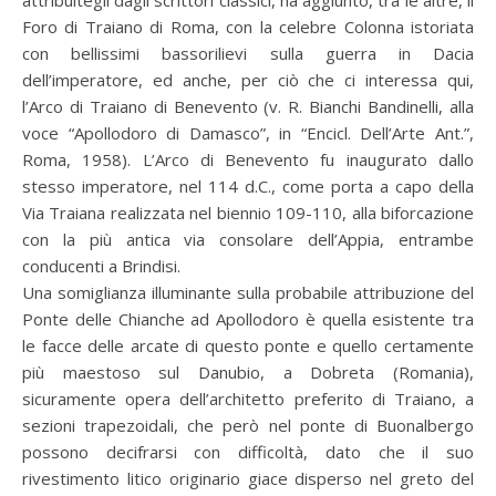
attribuitegli dagli scrittori classici, ha aggiunto, tra le altre, il
Foro di Traiano di Roma, con la celebre Colonna istoriata
con bellissimi bassorilievi sulla guerra in Dacia
dell’imperatore, ed anche, per ciò che ci interessa qui,
l’Arco di Traiano di Benevento (v. R. Bianchi Bandinelli, alla
voce “Apollodoro di Damasco”, in “Encicl. Dell’Arte Ant.”,
Roma, 1958). L’Arco di Benevento fu inaugurato dallo
stesso imperatore, nel 114 d.C., come porta a capo della
Via Traiana realizzata nel biennio 109-110, alla biforcazione
con la più antica via consolare dell’Appia, entrambe
conducenti a Brindisi.
Una somiglianza illuminante sulla probabile attribuzione del
Ponte delle Chianche ad Apollodoro è quella esistente tra
le facce delle arcate di questo ponte e quello certamente
più maestoso sul Danubio, a Dobreta (Romania),
sicuramente opera dell’architetto preferito di Traiano, a
sezioni trapezoidali, che però nel ponte di Buonalbergo
possono decifrarsi con difficoltà, dato che il suo
rivestimento litico originario giace disperso nel greto del