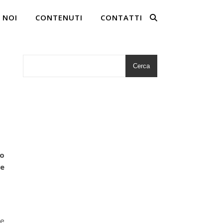
 NOI
CONTENUTI
CONTATTI
Cerca
u
co
le
te