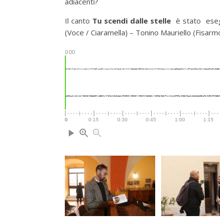
adiacenti?
Il canto
Tu scendi dalle stelle
è stato eseg
(Voce / Ciaramella) – Tonino Mauriello (Fisarmo
0:00