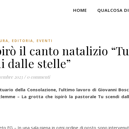
HOME
QUALCOSA DI
,
,
URA
EDITORIA
EVENTI
irò il canto natalizio “T
i dalle stelle”
cembre 2023
/
0 commenti
tuario della Consolazione, l’ultimo lavoro di Giovanni Bos
tlemme – La grotta che ispirò la pastorale Tu scendi dal
eto FG – In una sala piena in ogni ordine di posto sono intervenu