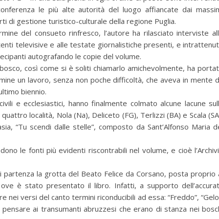
conferenza le più alte autorità del luogo affiancate dai massi
ti di gestione turistico-culturale della regione Puglia.
rmine del consueto rinfresco, l’autore ha rilasciato interviste al
enti televisive e alle testate giornalistiche presenti, e intrattenu
tecipanti autografando le copie del volume.
osco, così come si è soliti chiamarlo amichevolmente, ha porta
mine un lavoro, senza non poche difficoltà, che aveva in mente 
ltimo biennio.
civili e ecclesiastici, hanno finalmente colmato alcune lacune sul
uattro località, Nola (Na), Deliceto (FG), Terlizzi (BA) e Scala (SA
asia, “Tu scendi dalle stelle”, composto da Sant’Alfonso Maria d
dono le fonti più evidenti riscontrabili nel volume, e cioè l’Archiv
i partenza la grotta del Beato Felice da Corsano, posta proprio 
ove è stato presentato il libro. Infatti, a supporto dell’accura
 nei versi del canto termini riconducibili ad essa: “Freddo”, “Gelo
 pensare ai transumanti abruzzesi che erano di stanza nei bosc