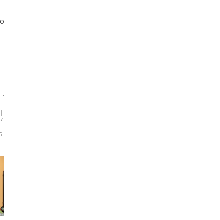
io
35