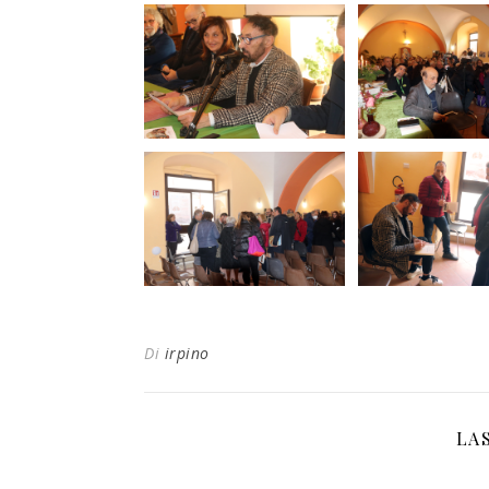
Di
irpino
LA