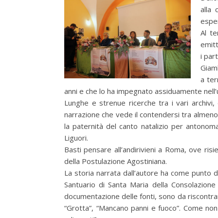
alla 
esper
Al te
emitt
i par
Giamb
a ter
anni e che lo ha impegnato assiduamente nell’u
Lunghe e strenue ricerche tra i vari archivi, 
narrazione che vede il contendersi tra almeno q
la paternità del canto natalizio per antonom
Liguori.
Basti pensare all’andirivieni a Roma, ove risie
della Postulazione Agostiniana.
La storia narrata dall’autore ha come punto d
Santuario di Santa Maria della Consolazione 
documentazione delle fonti, sono da riscontrare
“Grotta”, “Mancano panni e fuoco”. Come non