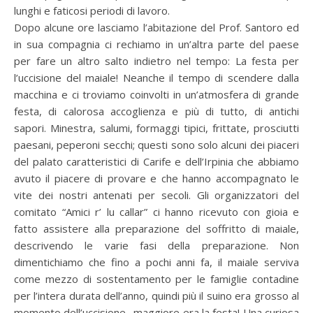
lunghi e faticosi periodi di lavoro.
Dopo alcune ore lasciamo l’abitazione del Prof. Santoro ed
in sua compagnia ci rechiamo in un’altra parte del paese
per fare un altro salto indietro nel tempo: La festa per
l’uccisione del maiale! Neanche il tempo di scendere dalla
macchina e ci troviamo coinvolti in un’atmosfera di grande
festa, di calorosa accoglienza e più di tutto, di antichi
sapori. Minestra, salumi, formaggi tipici, frittate, prosciutti
paesani, peperoni secchi; questi sono solo alcuni dei piaceri
del palato caratteristici di Carife e dell’Irpinia che abbiamo
avuto il piacere di provare e che hanno accompagnato le
vite dei nostri antenati per secoli. Gli organizzatori del
comitato “Amici r’ lu callar” ci hanno ricevuto con gioia e
fatto assistere alla preparazione del soffritto di maiale,
descrivendo le varie fasi della preparazione. Non
dimentichiamo che fino a pochi anni fa, il maiale serviva
come mezzo di sostentamento per le famiglie contadine
per l’intera durata dell’anno, quindi più il suino era grosso al
momento dell’uccisione…maggiore era la festa! Una curiosa