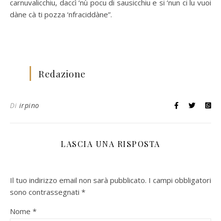
carnuvalicchiu, daccì ‘nù pocu di sausicchiu e si ‘nun ci lu vuoi
dàne cà ti pozza ‘nfraciddàne”.
Redazione
Di
irpino
LASCIA UNA RISPOSTA
Il tuo indirizzo email non sarà pubblicato.
I campi obbligatori
sono contrassegnati
*
Nome
*