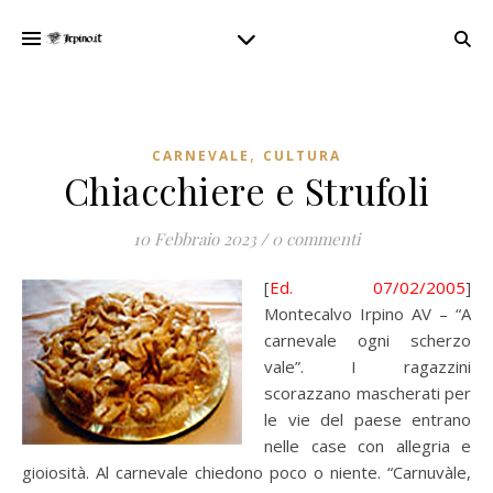
,
CARNEVALE
CULTURA
Chiacchiere e Strufoli
10 Febbraio 2023
/
0 commenti
[
Ed. 07/02/2005
]
Montecalvo Irpino AV – “A
carnevale ogni scherzo
vale”. I ragazzini
scorazzano mascherati per
le vie del paese entrano
nelle case con allegria e
gioiosità. Al carnevale chiedono poco o niente. “Carnuvàle,