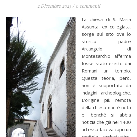
2 Dicembre 2023
/
0 commenti
La chiesa di S. Maria
Assunta, ex collegiata,
sorge sul sito ove lo
storico padre
Arcangelo di
Montesarchio afferma
fosse stato eretto dai
Romani un tempio.
Questa teoria, però,
non è supportata da
indagini archeologiche.
L’origine più remota
della chiesa non è nota
e, benché si abbia
notizia che già nel 1400
ad essa faceva capo un
capitolo ecclesiastico,