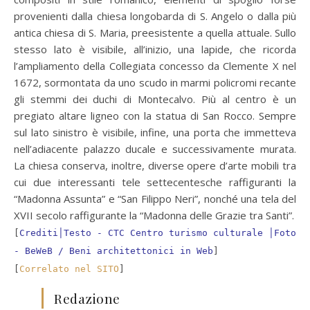
provenienti dalla chiesa longobarda di S. Angelo o dalla più
antica chiesa di S. Maria, preesistente a quella attuale. Sullo
stesso lato è visibile, all’inizio, una lapide, che ricorda
l’ampliamento della Collegiata concesso da Clemente X nel
1672, sormontata da uno scudo in marmi policromi recante
gli stemmi dei duchi di Montecalvo. Più al centro è un
pregiato altare ligneo con la statua di San Rocco. Sempre
sul lato sinistro è visibile, infine, una porta che immetteva
nell’adiacente palazzo ducale e successivamente murata.
La chiesa conserva, inoltre, diverse opere d’arte mobili tra
cui due interessanti tele settecentesche raffiguranti la
“Madonna Assunta” e “San Filippo Neri”, nonché una tela del
XVII secolo raffigurante la “Madonna delle Grazie tra Santi”.
[
Crediti│Testo - CTC Centro turismo culturale │Foto
- BeWeB / Beni architettonici in Web
]
[
Correlato nel SITO
]
Redazione