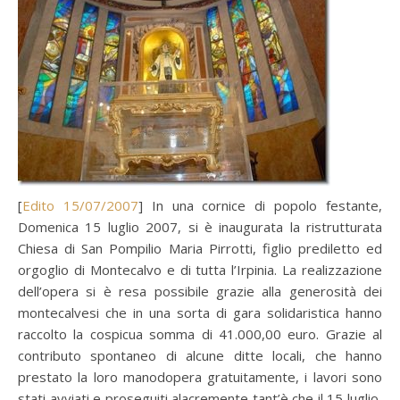
[
Edito 15/07/2007
] In una cornice di popolo festante,
Domenica 15 luglio 2007, si è inaugurata la ristrutturata
Chiesa di San Pompilio Maria Pirrotti, figlio prediletto ed
orgoglio di Montecalvo e di tutta l’Irpinia. La realizzazione
dell’opera si è resa possibile grazie alla generosità dei
montecalvesi che in una sorta di gara solidaristica hanno
raccolto la cospicua somma di 41.000,00 euro. Grazie al
contributo spontaneo di alcune ditte locali, che hanno
prestato la loro manodopera gratuitamente, i lavori sono
stati avviati e proseguiti alacremente tant’è che il 15 luglio,