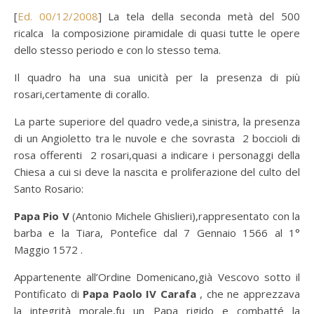
[
Ed. 00/12/2008
] La tela della seconda metà del 500
ricalca la composizione piramidale di quasi tutte le opere
dello stesso periodo e con lo stesso tema.
Il quadro ha una sua unicità per la presenza di più
rosari,certamente di corallo.
La parte superiore del quadro vede,a sinistra, la presenza
di un Angioletto tra le nuvole e che sovrasta 2 boccioli di
rosa offerenti 2 rosari,quasi a indicare i personaggi della
Chiesa a cui si deve la nascita e proliferazione del culto del
Santo Rosario:
Papa Pio V
(Antonio Michele Ghislieri),rappresentato con la
barba e la Tiara, Pontefice dal 7 Gennaio 1566 al 1°
Maggio 1572 .
Appartenente all’Ordine Domenicano,già Vescovo sotto il
Pontificato di
Papa Paolo IV Carafa
, che ne apprezzava
la integrità morale,fu un Papa rigido e combatté la