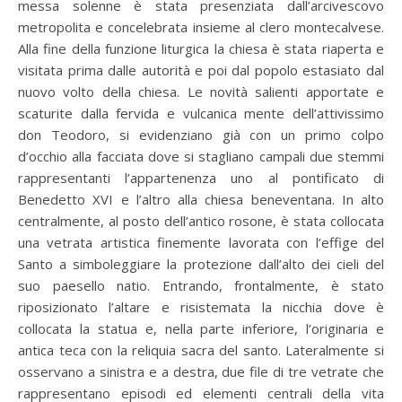
messa solenne è stata presenziata dall’arcivescovo
metropolita e concelebrata insieme al clero montecalvese.
Alla fine della funzione liturgica la chiesa è stata riaperta e
visitata prima dalle autorità e poi dal popolo estasiato dal
nuovo volto della chiesa. Le novità salienti apportate e
scaturite dalla fervida e vulcanica mente dell’attivissimo
don Teodoro, si evidenziano già con un primo colpo
d’occhio alla facciata dove si stagliano campali due stemmi
rappresentanti l’appartenenza uno al pontificato di
Benedetto XVI e l’altro alla chiesa beneventana. In alto
centralmente, al posto dell’antico rosone, è stata collocata
una vetrata artistica finemente lavorata con l’effige del
Santo a simboleggiare la protezione dall’alto dei cieli del
suo paesello natio. Entrando, frontalmente, è stato
riposizionato l’altare e risistemata la nicchia dove è
collocata la statua e, nella parte inferiore, l’originaria e
antica teca con la reliquia sacra del santo. Lateralmente si
osservano a sinistra e a destra, due file di tre vetrate che
rappresentano episodi ed elementi centrali della vita