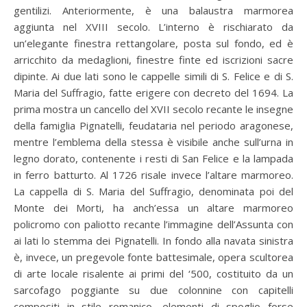
gentilizi. Anteriormente, è una balaustra marmorea
aggiunta nel XVIII secolo. L’interno è rischiarato da
un’elegante finestra rettangolare, posta sul fondo, ed è
arricchito da medaglioni, finestre finte ed iscrizioni sacre
dipinte. Ai due lati sono le cappelle simili di S. Felice e di S.
Maria del Suffragio, fatte erigere con decreto del 1694. La
prima mostra un cancello del XVII secolo recante le insegne
della famiglia Pignatelli, feudataria nel periodo aragonese,
mentre l’emblema della stessa è visibile anche sull’urna in
legno dorato, contenente i resti di San Felice e la lampada
in ferro batturto. Al 1726 risale invece l’altare marmoreo.
La cappella di S. Maria del Suffragio, denominata poi del
Monte dei Morti, ha anch’essa un altare marmoreo
policromo con paliotto recante l’immagine dell’Assunta con
ai lati lo stemma dei Pignatelli. In fondo alla navata sinistra
è, invece, un pregevole fonte battesimale, opera scultorea
di arte locale risalente ai primi del ‘500, costituito da un
sarcofago poggiante su due colonnine con capitelli
compositi in stile romanico, elementi di spoglio forse