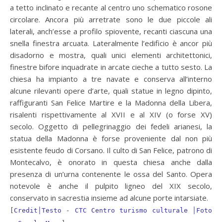
a tetto inclinato e recante al centro uno schematico rosone
circolare. Ancora più arretrate sono le due piccole ali
laterali, anch’esse a profilo spiovente, recanti ciascuna una
snella finestra arcuata. Lateralmente l’edificio è ancor più
disadorno e mostra, quali unici elementi architettonici,
finestre bifore inquadrate in arcate cieche a tutto sesto. La
chiesa ha impianto a tre navate e conserva all’interno
alcune rilevanti opere d’arte, quali statue in legno dipinto,
raffiguranti San Felice Martire e la Madonna della Libera,
risalenti rispettivamente al XVII e al XIV (o forse XV)
secolo. Oggetto di pellegrinaggio dei fedeli arianesi, la
statua della Madonna è forse proveniente dal non più
esistente feudo di Corsano. Il culto di San Felice, patrono di
Montecalvo, è onorato in questa chiesa anche dalla
presenza di un’urna contenente le ossa del Santo. Opera
notevole è anche il pulpito ligneo del XIX secolo,
conservato in sacrestia insieme ad alcune porte intarsiate.
[
Credit│Testo - CTC Centro turismo culturale │Foto