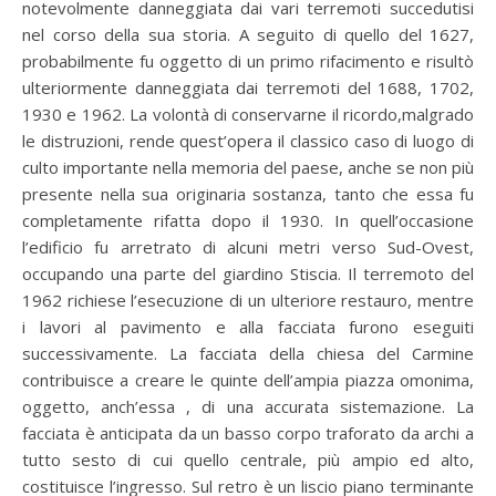
notevolmente danneggiata dai vari terremoti succedutisi
nel corso della sua storia. A seguito di quello del 1627,
probabilmente fu oggetto di un primo rifacimento e risultò
ulteriormente danneggiata dai terremoti del 1688, 1702,
1930 e 1962. La volontà di conservarne il ricordo,malgrado
le distruzioni, rende quest’opera il classico caso di luogo di
culto importante nella memoria del paese, anche se non più
presente nella sua originaria sostanza, tanto che essa fu
completamente rifatta dopo il 1930. In quell’occasione
l’edificio fu arretrato di alcuni metri verso Sud-Ovest,
occupando una parte del giardino Stiscia. Il terremoto del
1962 richiese l’esecuzione di un ulteriore restauro, mentre
i lavori al pavimento e alla facciata furono eseguiti
successivamente. La facciata della chiesa del Carmine
contribuisce a creare le quinte dell’ampia piazza omonima,
oggetto, anch’essa , di una accurata sistemazione. La
facciata è anticipata da un basso corpo traforato da archi a
tutto sesto di cui quello centrale, più ampio ed alto,
costituisce l’ingresso. Sul retro è un liscio piano terminante