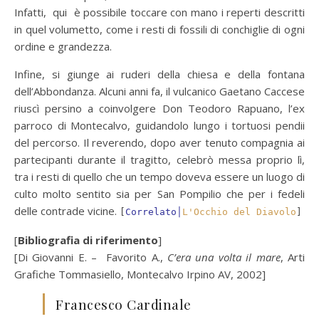
Infatti, qui è possibile toccare con mano i reperti descritti
in quel volumetto, come i resti di fossili di conchiglie di ogni
ordine e grandezza.
Infine, si giunge ai ruderi della chiesa e della fontana
dell’Abbondanza. Alcuni anni fa, il vulcanico Gaetano Caccese
riuscì persino a coinvolgere Don Teodoro Rapuano, l’ex
parroco di Montecalvo, guidandolo lungo i tortuosi pendii
del percorso. Il reverendo, dopo aver tenuto compagnia ai
partecipanti durante il tragitto, celebrò messa proprio lì,
tra i resti di quello che un tempo doveva essere un luogo di
culto molto sentito sia per San Pompilio che per i fedeli
delle contrade vicine.
[
Correlato│
L'Occhio del Diavolo
]
[
Bibliografia di riferimento
]
[Di Giovanni E. – Favorito A.,
C’era una volta il mare
, Arti
Grafiche Tommasiello, Montecalvo Irpino AV, 2002]
Francesco Cardinale