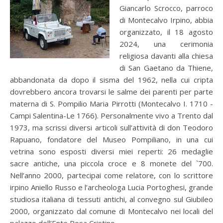
Giancarlo Scrocco, parroco
di Montecalvo Irpino, abbia
organizzato, il 18 agosto
2024, una cerimonia
religiosa davanti alla chiesa
di San Gaetano da Thiene,
abbandonata da dopo il sisma del 1962, nella cui cripta
dovrebbero ancora trovarsi le salme dei parenti per parte
materna di S. Pompilio Maria Pirrotti (Montecalvo I. 1710 ­
Campi Salentina-Le 1766). Personalmente vivo a Trento dal
1973, ma scrissi diversi articoli sull’attività di don Teodoro
Rapuano, fondatore del Museo Pompiliano, in una cui
vetrina sono esposti diversi miei reperti: 26 medaglie
sacre antiche, una piccola croce e 8 monete del `700.
Nell’anno 2000, partecipai come relatore, con lo scrittore
irpino Aniello Russo e l’archeologa Lucia Portoghesi, grande
studiosa italiana di tessuti antichi, al convegno sul Giubileo
2000, organizzato dal comune di Montecalvo nei locali del