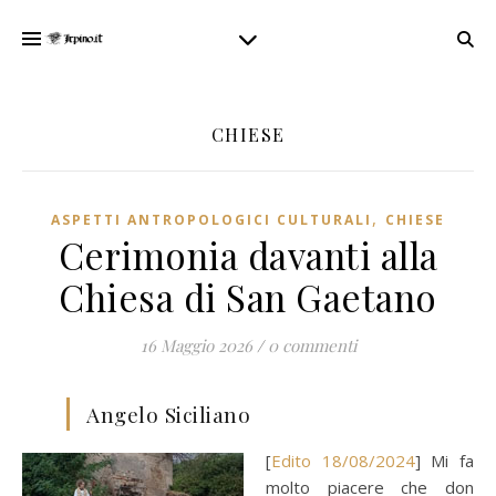
CHIESE
,
ASPETTI ANTROPOLOGICI CULTURALI
CHIESE
Cerimonia davanti alla
Chiesa di San Gaetano
16 Maggio 2026
/
0 commenti
Angelo Siciliano
[
Edito 18/08/2024
] Mi fa
molto piacere che don