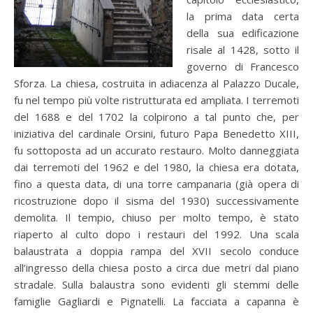
la prima data certa
della sua edificazione
risale al 1428, sotto il
governo di Francesco
Sforza. La chiesa, costruita in adiacenza al Palazzo Ducale,
fu nel tempo più volte ristrutturata ed ampliata. I terremoti
del 1688 e del 1702 la colpirono a tal punto che, per
iniziativa del cardinale Orsini, futuro Papa Benedetto XIII,
fu sottoposta ad un accurato restauro. Molto danneggiata
dai terremoti del 1962 e del 1980, la chiesa era dotata,
fino a questa data, di una torre campanaria (già opera di
ricostruzione dopo il sisma del 1930) successivamente
demolita. Il tempio, chiuso per molto tempo, è stato
riaperto al culto dopo i restauri del 1992. Una scala
balaustrata a doppia rampa del XVII secolo conduce
all’ingresso della chiesa posto a circa due metri dal piano
stradale. Sulla balaustra sono evidenti gli stemmi delle
famiglie Gagliardi e Pignatelli. La facciata a capanna è