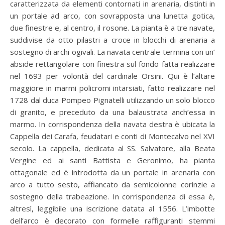
caratterizzata da elementi contornati in arenaria, distinti in
un portale ad arco, con sovrapposta una lunetta gotica,
due finestre e, al centro, il rosone. La pianta è a tre navate,
suddivise da otto pilastri a croce in blocchi di arenaria a
sostegno di archi ogivali. La navata centrale termina con un’
abside rettangolare con finestra sul fondo fatta realizzare
nel 1693 per volontà del cardinale Orsini. Qui è l’altare
maggiore in marmi policromi intarsiati, fatto realizzare nel
1728 dal duca Pompeo Pignatelli utilizzando un solo blocco
di granito, e preceduto da una balaustrata anch’essa in
marmo. In corrispondenza della navata destra è ubicata la
Cappella dei Carafa, feudatari e conti di Montecalvo nel XVI
secolo. La cappella, dedicata al SS. Salvatore, alla Beata
Vergine ed ai santi Battista e Geronimo, ha pianta
ottagonale ed è introdotta da un portale in arenaria con
arco a tutto sesto, affiancato da semicolonne corinzie a
sostegno della trabeazione. In corrispondenza di essa è,
altresì, leggibile una iscrizione datata al 1556. L’imbotte
dell’arco è decorato con formelle raffiguranti stemmi