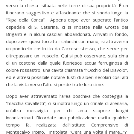
verso la chiesa situata nelle terre di sua proprietà. È un
itinerario suggestivo e affascinante che si snoda lungo la
“Ripa della Conca”. Appena dopo aver superato l’antico
ospedale di S. Caterina, ci si imbatte nella Grotta dei
Briganti e in alcuni casolari abbandonati. Arrivati in fondo,
dopo aver quasi toccato i calanchi con mano, si attraversa
un ponticello costruito da Caccese stesso, che serve per
oltrepassare un ruscello. Qui si può osservare, sulla cima
di un costone dalla quale fuoriesce acqua ferruginosa di
colore rossastro, una cavità chiamata “l’Occhio del Diavolo”,
ed è altresì possibile notare fusti di alberi secolari così alti
che la vista verso l’alto si perde tra le loro cime.
Dopo aver attraversato l’area boschiva che costeggia la
“macchia Cavalletti”, ci si inoltra lungo un crinale di arenaria,
un’altra meraviglia per chi ama scoprire luoghi
incontaminati. Ricordate una pubblicazione uscita qualche
tempo fa, realizzata dall’Istituto Comprensivo di
Montecalvo Irpino, intitolata “C’era una volta il mare…”?