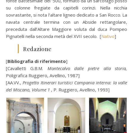
fonte Battesimale del ‘500, formato da un sarcofago posto
su colonne fregiate da capitelli corinzi. Nella nicchia
sovrastante, si nota l’altare ligneo dedicato a San Rocco. La
navata centrale termina con un Abside rettangolare,
preceduta dall’Altare Maggiore voluta dal duca Pompeo
Pignatelli nella seconda metà del XVII secolo. [
Nativo
]
Redazione
[
Bibliografia di riferimento
]
[Cavalletti G.B.M.
Montecalvo dalle pietre alla storia,
Poligrafica Ruggiero, Avellino, 1987]
[AA.VV.,
Progetto Itinerari turistici Campania interna: la valle
del Miscano, Volume 1
, P. Ruggiero, Avellino, 1993]