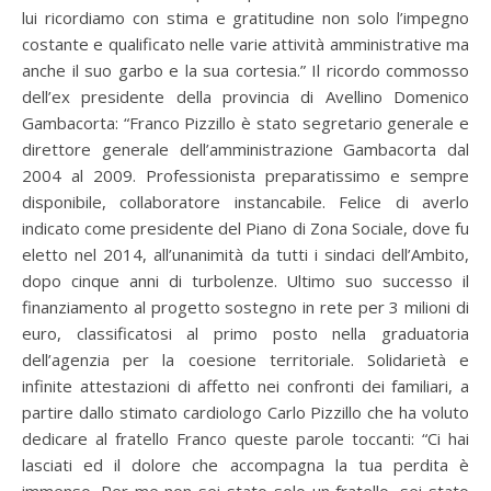
lui ricordiamo con stima e gratitudine non solo l’impegno
costante e qualificato nelle varie attività amministrative ma
anche il suo garbo e la sua cortesia.” Il ricordo commosso
dell’ex presidente della provincia di Avellino Domenico
Gambacorta: “Franco Pizzillo è stato segretario generale e
direttore generale dell’amministrazione Gambacorta dal
2004 al 2009. Professionista preparatissimo e sempre
disponibile, collaboratore instancabile. Felice di averlo
indicato come presidente del Piano di Zona Sociale, dove fu
eletto nel 2014, all’unanimità da tutti i sindaci dell’Ambito,
dopo cinque anni di turbolenze. Ultimo suo successo il
finanziamento al progetto sostegno in rete per 3 milioni di
euro, classificatosi al primo posto nella graduatoria
dell’agenzia per la coesione territoriale. Solidarietà e
infinite attestazioni di affetto nei confronti dei familiari, a
partire dallo stimato cardiologo Carlo Pizzillo che ha voluto
dedicare al fratello Franco queste parole toccanti: “Ci hai
lasciati ed il dolore che accompagna la tua perdita è
immenso. Per me non sei stato solo un fratello, sei stato