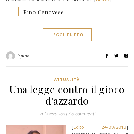
Rino Genovese
LEGGI TUTTO
irpino
ATTUALITÀ
Una legge contro il gioco
d’azzardo
21 Marzo 2024
/
0 commenti
[
Edito 24/09/2013
]