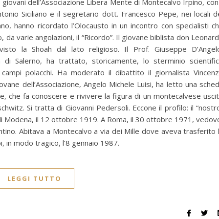
giovani dell’Associazione Libera Mente di Montecalvo Irpino, con 
onio Siciliano e il segretario dott. Francesco Pepe, nei locali d
o, hanno ricordato l’Olocausto in un incontro con specialisti c
, da varie angolazioni, il “Ricordo”. Il giovane biblista don Leonar
visto la Shoah dal lato religioso. Il Prof. Giuseppe D’Angel
tà di Salerno, ha trattato, storicamente, lo sterminio scientifi
campi polacchi. Ha moderato il dibattito il giornalista Vincen
ovane dell’Associazione, Angelo Michele Luisi, ha letto una sche
ne, che fa conoscere e rivivere la figura di un montecalvese usci
hwitz. Si tratta di Giovanni Pedersoli. Eccone il profilo: il “nostr
 di Modena, il 12 ottobre 1919. A Roma, il 30 ottobre 1971, vedov
ino. Abitava a Montecalvo a via dei Mille dove aveva trasferito 
i, in modo tragico, l’8 gennaio 1987.
LEGGI TUTTO