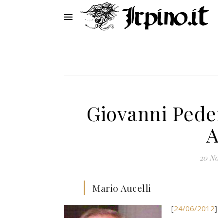
Giovanni Peder
A
20 N
Mario Aucelli
[
24/06/2012
]