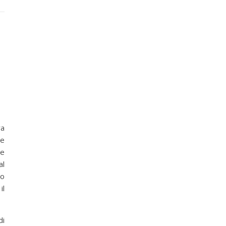
ra
 e
re
al
vo
il
di