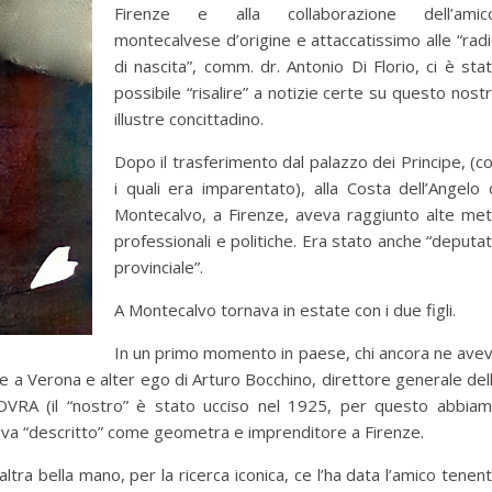
Firenze e alla collaborazione dell’amic
montecalvese d’origine e attaccatissimo alle “radi
di nascita”, comm. dr. Antonio Di Florio, ci è sta
possibile “risalire” a notizie certe su questo nost
illustre concittadino.
Dopo il trasferimento dal palazzo dei Principe, (c
i quali era imparentato), alla Costa dell’Angelo 
Montecalvo, a Firenze, aveva raggiunto alte me
professionali e politiche. Era stato anche “deputa
provinciale”.
A Montecalvo tornava in estate con i due figli.
In un primo momento in paese, chi ancora ne ave
 a Verona e alter ego di Arturo Bocchino, direttore generale del
l’OVRA (il “nostro” è stato ucciso nel 1925, per questo abbia
aveva “descritto” come geometra e imprenditore a Firenze.
ltra bella mano, per la ricerca iconica, ce l’ha data l’amico tenen