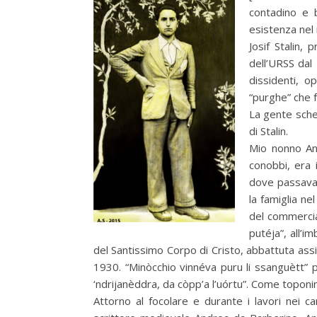
contadino e b
esistenza nel
Josif Stalin,
dell’URSS dal 
dissidenti, o
“purghe” che 
La gente scher
di Stalin.
Mio nonno Ang
conobbi, era 
dove passava 
la famiglia n
del commercia
putéja”, all’im
del Santissimo Corpo di Cristo, abbattuta ass
1930. “Minòcchio vinnéva puru li ssanguètt” per
‘ndrijanèddra, da còpp’a l’uórtu”. Come toponim
Attorno al focolare e durante i lavori nei cam