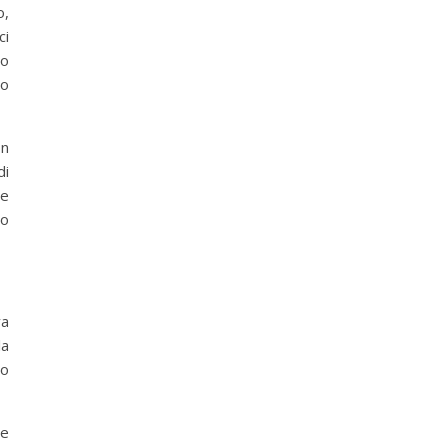
o,
ci
to
ro
on
di
te
to
va
la
mo
te