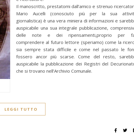
Il manoscritto, prestatomi dall’amico e strenuo ricercato
Mario Aucelli (conosciuto più per la sua attivi
giornalistica) è una vera miniera di informazioni e sareb
auspicabile una sua integrale pubblicazione, comprensi
delle note e dei ripensamenti,proprio per f
comprendere al futuro lettore (speriamo) come la ricer
sia sempre stata difficile e come nel passato le fon
fossero ancor più scarse. Come del resto, sareb
auspicabile la pubblicazione dei Registri del Decurionat
che si trovano nell’Archivio Comunale.
a
LEGGI TUTTO