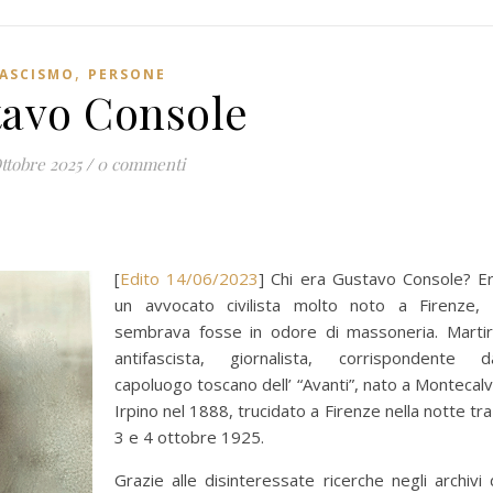
,
ASCISMO
PERSONE
avo Console
Ottobre 2025
/
0 commenti
[
Edito 14/06/2023
] Chi era Gustavo Console? E
un avvocato civilista molto noto a Firenze,
sembrava fosse in odore di massoneria. Marti
antifascista, giornalista, corrispondente d
capoluogo toscano dell’ “Avanti”, nato a Montecal
Irpino nel 1888, trucidato a Firenze nella notte tra 
3 e 4 ottobre 1925.
Grazie alle disinteressate ricerche negli archivi 