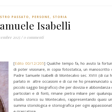
,
,
OSTRO PASSATO
PERSONE
STORIA
amuele Isabelli
vembre 2025
/
0 commenti
[
Edito 00/12/205
] Qualche tempo fa, ho avuto la fortu
di poter visionare, in copia fotostatica, un manoscritto 
Padre Samuele Isabelli di Montecalvo sec. XVIII (di cui 
parlato in altre occasioni e di cui ne ho preannunciato 
piccolo saggio biografico) che per dovizia e abbondanza 
particolari e di fonti, rimane pietra miliare per qualunq
studio storico su Montecalvo, rappresentando quasi u
summa storiologica e storiografica per ogni appassiona
e ricercatore.