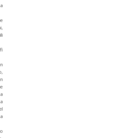
ua
re
i,
li
fi
on
o,
on
me
la
sa
el
ua
lo