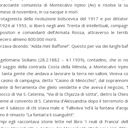
racciante comunista di Montecalvo Irpino (Av) e risolse la s
 mese di novembre, in cui nacque e morì.
 protagonista della rivoluzione bolscevica del 1917 e poi dittato
1924 al 1953, si liberò negli anni Trenta di intellettuali, compagn
ppositori e comandanti dell’Armata Rossa, attraverso le terribi
fecero almeno 800.000 morti.
zava dicendo: “Adda minì Baffone!”. Questo per via dei lunghi baf
elomaria Siciliano (28.2.1882 – 4.1.1939), contadino, che io n
il saggio della contrada Costa della Mènola, a Montecalvo Irpin
tanta gente che andava a lavorare la terra nei valloni. Viveva c
el casino di campagna, detto “Casino di Minòcchio”, dal sopranno
nte di ferramenta che glielo vendette e che aveva il negozio, “
bocco di Via S. Caterina, “Via di la Chjazza di sótta”, dietro la Chie
ieme al convento di S. Caterina d’Alessandria dopo il terremoto d
 il salasso di chi stava male e “l’allivàva ‘nd’à la funtana d’acq
o è rimasto “La funtan’a li ssanguètt”.
pi egli raccontava storie lette nel libro ‘I reali di Francia’ del