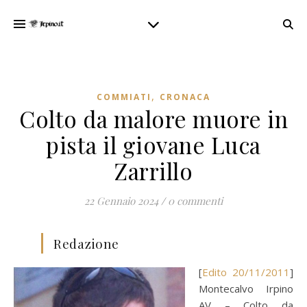
,
COMMIATI
CRONACA
Colto da malore muore in
pista il giovane Luca
Zarrillo
22 Gennaio 2024
/
0 commenti
Redazione
[
Edito 20/11/2011
]
Montecalvo Irpino
AV – Colto da