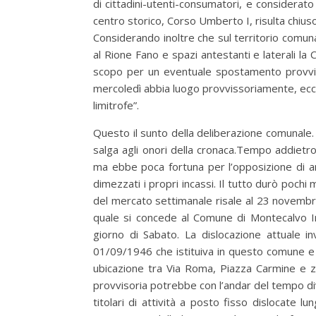
di cittadini-utenti-consumatori, e considerato a
centro storico, Corso Umberto I, risulta chiuso a
Considerando inoltre che sul territorio comuna
al Rione Fano e spazi antestanti e laterali la
scopo per un eventuale spostamento provviso
mercoledì abbia luogo provvissoriamente, ecc
limitrofe”.
Questo il sunto della deliberazione comunale. 
salga agli onori della cronaca.Tempo addietro
ma ebbe poca fortuna per l’opposizione di 
dimezzati i propri incassi. Il tutto durò pochi 
del mercato settimanale risale al 23 novembr
quale si concede al Comune di Montecalvo Ir
giorno di Sabato. La dislocazione attuale in
01/09/1946 che istituiva in questo comune e 
ubicazione tra Via Roma, Piazza Carmine e 
provvisoria potrebbe con l’andar del tempo div
titolari di attività a posto fisso dislocate