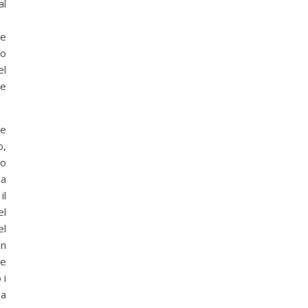
al
he
lo
el
ne
le
o,
no
pa
il
el
el
on
ne
 i
na