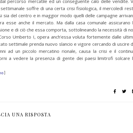
i dal percorso mercatile ed un conseguente calo delle vendite. 
ttimanale soffre di una certa crisi fisiologica, il mercoledì res
esi sia del centro e in maggior modo quelli delle campagne arriva
tra esse anche il mercato. Ma dalla casa comunale assicurano 
ione e di ciò che essa comporta, sottolineando la necessità di n
di Corso Umberto I, opera anch’essa voluta fortemente dalle ulti
cato settimale prenda nuovo slancio e vigore cercando di uscire 
nni ad un piccolo mercatino rionale, causa la crisi e il contin
ni a vedere la presenza di gente dei paesi limitrofi solcare 
no
]
SCIA UNA RISPOSTA