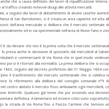
nche che a causa dell’inizio dei lavori di riqualificazione interna 
l traffico creando notevoli disagi alle attività mercatili.
le, a seguito dei lavori di abbattimento di alcune casette asimic
 Chiesa di San Bartolomeo, si è creata un area capiente ed atta al
rio dell’area mercatale si delibera che il mercato settimale d
ezionalmente ed in via sperimentale nell’area di Rione Fano e zo
C’è da rilevare che non è la prima volta che il mercato settimana
 fu presa anche la decisione di spostarlo dal mercoledì al Sabat
ambulanti e commercianti di Via Roma che in quel modo vedeva
mesi poi si è ritornati alla normalità. La prima delibera che si occu
e 1863, seguito dal decreto prefettizio del 31 Maggio 1864 con 
pino il trasferimento del mercato settimanale che si celebra n
vece fa riferimento alla delibera del consiglio comunale n°9 d
nel centro abitato il mercato fisso ambulante ogni mercoledì, c
zone limitrofe. Qualcuno già teme che pur essendo una decisio
entare definitiva. A lamentarsi ed essere critici sono soprattutto
 lungo la strada di Via Roma fino a Piazza Carmine che temono u