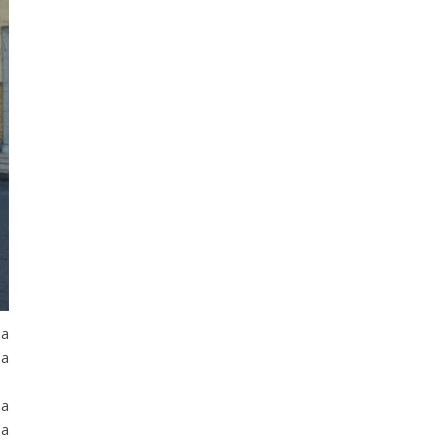
ia
 a
ha
za