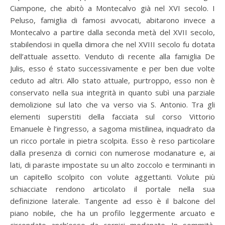
Ciampone, che abitò a Montecalvo già nel XVI secolo. I
Peluso, famiglia di famosi avvocati, abitarono invece a
Montecalvo a partire dalla seconda metà del XVII secolo,
stabilendosi in quella dimora che nel XVIII secolo fu dotata
dell’attuale assetto. Venduto di recente alla famiglia De
Julis, esso é stato successivamente e per ben due volte
ceduto ad altri. Allo stato attuale, purtroppo, esso non è
conservato nella sua integrità in quanto subì una parziale
demolizione sul lato che va verso via S. Antonio. Tra gli
elementi superstiti della facciata sul corso Vittorio
Emanuele è l’ingresso, a sagoma mistilinea, inquadrato da
un ricco portale in pietra scolpita. Esso è reso particolare
dalla presenza di cornici con numerose modanature e, ai
lati, di paraste impostate su un alto zoccolo e terminanti in
un capitello scolpito con volute aggettanti. Volute più
schiacciate rendono articolato il portale nella sua
definizione laterale. Tangente ad esso è il balcone del
piano nobile, che ha un profilo leggermente arcuato e
circondato anch’esso da cornici modanate. In sommità,