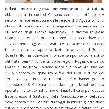
Brillante mente religiosa. contemporaneo di M. Lutero,
ebbe i natali in quel di Corsano verso la metà del XIV
secolo. Tenace esecutore delle regole di S Agostino, fu lui
stesso titolare di una riforma religiosa sicuramente ancora
più ferrea degli Eremiti Agostiniani. La riforma religiosa
chiamata ‘Ilicetana”, prese il nome dal posto dove per
lungo tempo soggiornò il beato Felice, Deliceto che a quei
tempi si chiamava appunto iliceto, in provincia di Foggia.
Questa riforma coinvolse in breve tempo, sotto la spinta
del frate, ben 14 conventi, tra le regioni: Puglia, Campania,
Molise e Basilicata. Corsano allora era convento, uno dei
14. A Montecalvo Irpino tra la fine del 1400 e l’inizio del
1500 gli agostiniani e il beato Felice hanno gestito
l’ospedale di S. Caterina lasciando segni indelebili del loro
operato. Inalterato nel tempo è rimasto il culto per questo
frate presso il Santuario della Consolazione a Deliceto,
dove ancora è ben visibile tutt’oggi, la misera grotta dove
egli viveva e pregava. Molto suggestiva è la figura che ne