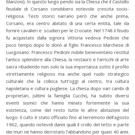
Manzoni). In questo lungo pendo sia la Chiesa che il Castello
feudale di Corsano conobbero notevole crescita socio-
religiosa. Testi storici narrano però che anche prima,
Corsano, era centro abitato di una certa entità, tale da
fornire cavalieri e scudieri per le Crociate. Nel 1748 il feudo
fu acquistato dalla signora Vittoria vedova Pedicini che
poco tempo dopo lo donò al figlio Francesco Marchese di
Luogosano. Francesco Pedicini nobile beneventano restituì
l’antico splendore alla Chiesa, la restaurò e l’arricchì di arte
sacra ribadendo non solo la sua importanza sotto il profilo
strettamente religioso ma anche quel ruolo strategico
culturale che la colloca tutt’oggi al centro, tra cultura
napoletana e cultura pugliese. La chiesa dopo vari cambi di
proprietari, (ultimi la famiglia Cucchi), ha subito diversi
eventi sismici che hanno minato fortemente la sua
esistenza, come del resto tutte le altre abitazioni del
luogo. Il culto è stato officiato fino al terremoto dell’agosto
1962, quando notevoli danni quali il crollo del tetto e parte
dei muri ne hanno decretato l’abbandono per quasi 40 anni.