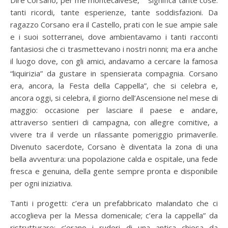
Dire Corsano, per me montecalvese, significa tante cose:
tanti ricordi, tante esperienze, tante soddisfazioni. Da
ragazzo Corsano era il Castello, prati con le sue ampie sale
e i suoi sotterranei, dove ambientavamo i tanti racconti
fantasiosi che ci trasmettevano i nostri nonni; ma era anche
il luogo dove, con gli amici, andavamo a cercare la famosa
“liquirizia” da gustare in spensierata compagnia. Corsano
era, ancora, la Festa della Cappella”, che si celebra e,
ancora oggi, si celebra, il giorno dell’Ascensione nel mese di
maggio: occasione per lasciare il paese e andare,
attraverso sentieri di campagna, con allegre comitive, a
vivere tra il verde un rilassante pomeriggio primaverile.
Divenuto sacerdote, Corsano è diventata la zona di una
bella avventura: una popolazione calda e ospitale, una fede
fresca e genuina, della gente sempre pronta e disponibile
per ogni iniziativa.
Tanti i progetti: c’era un prefabbricato malandato che ci
accoglieva per la Messa domenicale; c’era la cappella” da
ristrutturare; c’erano i ruderi di una antica chiesa da