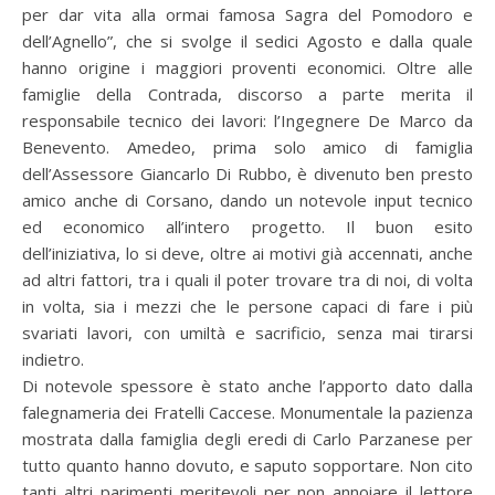
per dar vita alla ormai famosa Sagra del Pomodoro e
dell’Agnello”, che si svolge il sedici Agosto e dalla quale
hanno origine i maggiori proventi economici. Oltre alle
famiglie della Contrada, discorso a parte merita il
responsabile tecnico dei lavori: l’Ingegnere De Marco da
Benevento. Amedeo, prima solo amico di famiglia
dell’Assessore Giancarlo Di Rubbo, è divenuto ben presto
amico anche di Corsano, dando un notevole input tecnico
ed economico all’intero progetto. Il buon esito
dell’iniziativa, lo si deve, oltre ai motivi già accennati, anche
ad altri fattori, tra i quali il poter trovare tra di noi, di volta
in volta, sia i mezzi che le persone capaci di fare i più
svariati lavori, con umiltà e sacrificio, senza mai tirarsi
indietro.
Di notevole spessore è stato anche l’apporto dato dalla
falegnameria dei Fratelli Caccese. Monumentale la pazienza
mostrata dalla famiglia degli eredi di Carlo Parzanese per
tutto quanto hanno dovuto, e saputo sopportare. Non cito
tanti altri parimenti meritevoli per non annoiare il lettore