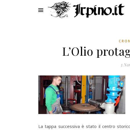
CRO
L’Olio prota
5 No
La tappa successiva è stato il centro storic