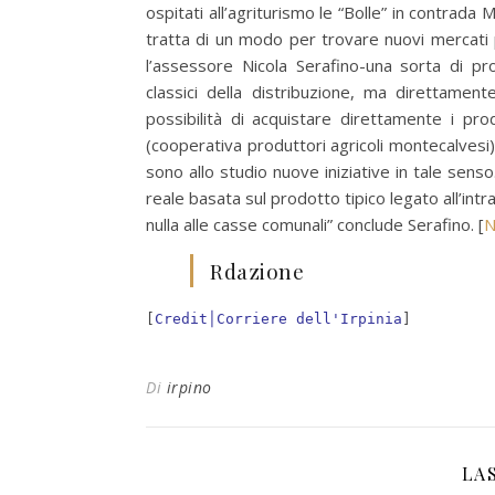
ospitati all’agriturismo le “Bolle” in contrada 
tratta di un modo per trovare nuovi mercati 
l’assessore Nicola Serafino-una sorta di p
classici della distribuzione, ma direttament
possibilità di acquistare direttamente i pro
(cooperativa produttori agricoli montecalvesi)
sono allo studio nuove iniziative in tale sens
reale basata sul prodotto tipico legato all’int
nulla alle casse comunali” conclude Serafino. [
N
Rdazione
[
Credit│Corriere dell'Irpinia
]
Di
irpino
LA