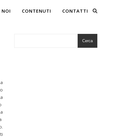
 NOI
CONTENUTI
CONTATTI
Cerca
ma
to
ta
io
ha
da
o.
ti