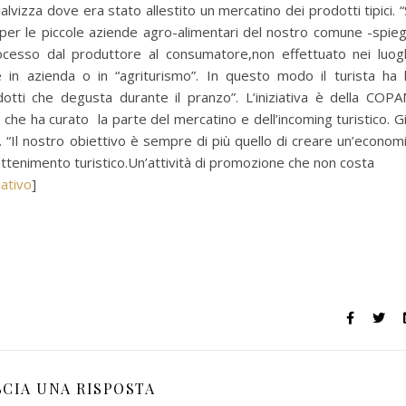
Malvizza dove era stato allestito un mercatino dei prodotti tipici. “
per le piccole aziende agro-alimentari del nostro comune -spie
rocesso dal produttore al consumatore,non effettuato nei luog
e in azienda o in “agriturismo”. In questo modo il turista ha 
dotti che degusta durante il pranzo”. L’iniziativa è della COP
 che ha curato la parte del mercatino e dell’incoming turistico. G
o. “Il nostro obiettivo è sempre di più quello di creare un’econom
rattenimento turistico.Un’attività di promozione che non costa
ativo
]
SCIA UNA RISPOSTA