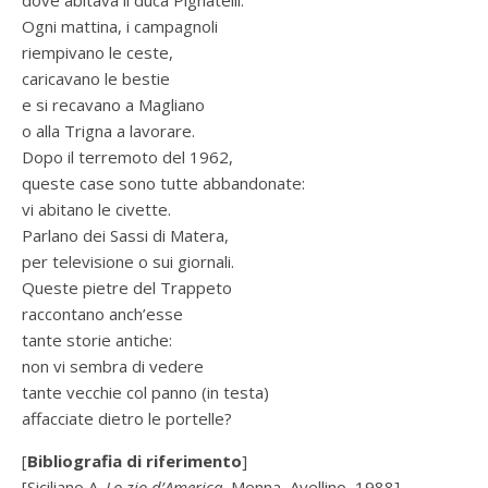
dove abitava il duca Pignatelli.
Ogni mattina, i campagnoli
riempivano le ceste,
caricavano le bestie
e si recavano a Magliano
o alla Trigna a lavorare.
Dopo il terremoto del 1962,
queste case sono tutte abbandonate:
vi abitano le civette.
Parlano dei Sassi di Matera,
per televisione o sui giornali.
Queste pietre del Trappeto
raccontano anch’esse
tante storie antiche:
non vi sembra di vedere
tante vecchie col panno (in testa)
affacciate dietro le portelle?
[
Bibliografia di riferimento
]
[Siciliano A.
Lo zio d’America
, Menna, Avellino, 1988]