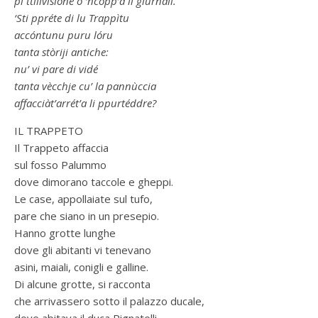
pi ttilivisióne o ‘ncòpp’a li giurnali.
‘Sti ppréte di lu Trappìtu
accóntunu puru lóru
tanta stòriji antiche:
nu’ vi pare di vidé
tanta vècchje cu’ la pannùccia
affacciàt’arrét’a li ppurtéddre?
IL TRAPPETO
Il Trappeto affaccia
sul fosso Palummo
dove dimorano taccole e gheppi.
Le case, appollaiate sul tufo,
pare che siano in un presepio.
Hanno grotte lunghe
dove gli abitanti vi tenevano
asini, maiali, conigli e galline.
Di alcune grotte, si racconta
che arrivassero sotto il palazzo ducale,