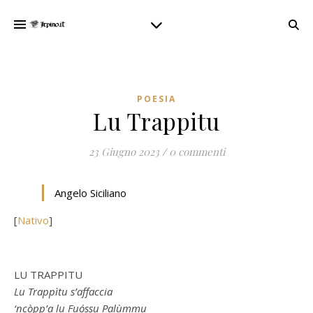
POESIA
Lu Trappitu
23 Giugno 2023
/
0 commenti
Angelo Siciliano
[
Nativo
]
LU TRAPPITU
Lu Trappìtu s’affaccia
‘ncòpp’a lu Fuóssu Palùmmu