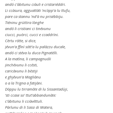
andó c’àbitunu ciàuli e cristariéddri.
Li ccàsura, agguattàti ‘ncòpp’a lu ttufu,
pare ca stannu ‘nd’à nu prisèbbiju.
Tiéninu grùttira lònghe
andó li cristiani ci tinévunu
ciucci, puórci, cucci e ccaddrìni.
Cèrtu rótte, si dice,
jévun’a ffinì sótt’a lu palàzzu ducale,
andó ci stéva lu duca Pignatèlli.
A la matìna, li campagnuóli
jinchévunu li ccésti,
caricàvunu li bèstiji
e ghjévun’a Magliànu
o a la Trigna a fatijàni.
Dòppu lu tirramóte di lu Sissantadùji,
‘sti ccase so’ ttut’abbandunàte:
c’àbitunu li cciàvéttuli.
Pàrlunu di li Sassi di Matera,