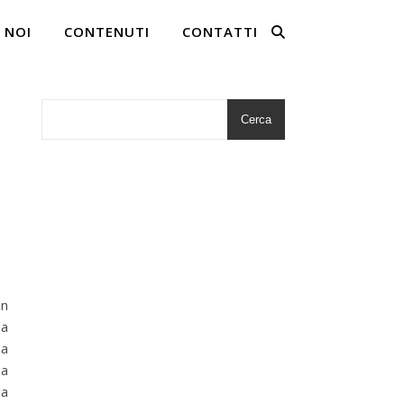
 NOI
CONTENUTI
CONTATTI
Cerca
in
da
sa
ia
la