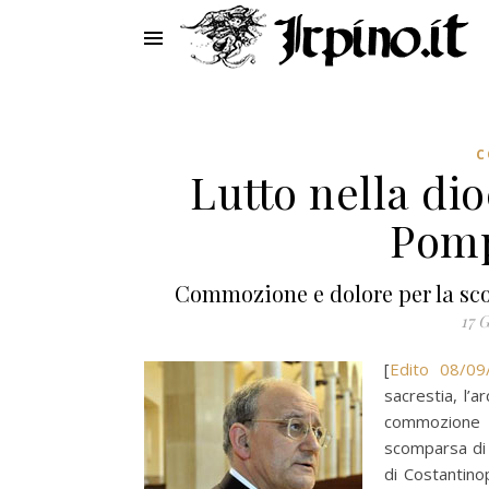
C
Lutto nella di
Pomp
Commozione e dolore per la sco
17 
[
Edito 08/09
sacrestia, l’
commozione a 
scomparsa di 
di Costantino