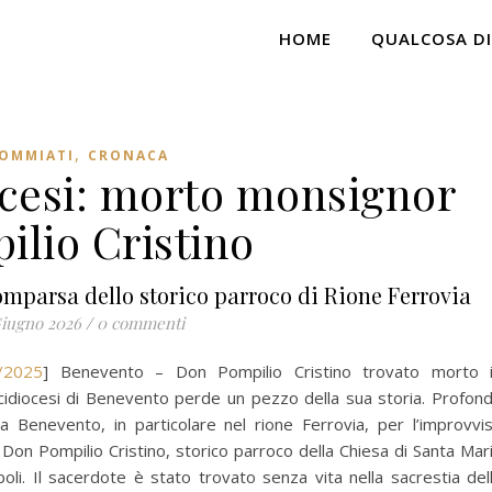
HOME
QUALCOSA DI
,
OMMIATI
CRONACA
ocesi: morto monsignor
ilio Cristino
mparsa dello storico parroco di Rione Ferrovia
Giugno 2026
/
0 commenti
/2025
] Benevento – Don Pompilio Cristino trovato morto 
arcidiocesi di Benevento perde un pezzo della sua storia. Profon
Benevento, in particolare nel rione Ferrovia, per l’improvvi
Don Pompilio Cristino, storico parroco della Chiesa di Santa Mar
poli. Il sacerdote è stato trovato senza vita nella sacrestia del