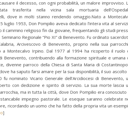
 causare il decesso, con ogni probabilità, un malore improvviso. 
ta trasferita nella vicina sala mortuaria dell’Ospeda
elli, dove in molti stanno rendendo omaggio.Nato a Montecal
 25 luglio 1953, Don Pompilio aveva dedicato l’intera vita al serviz
o il cammino religioso fin da giovane, frequentando gli studi pres
il Seminario Regionale “Pio XI” di Benevento. Fu ordinato sacerdo
alabria, Arcivescovo di Benevento, proprio nella sua parrocch
o a Montecalvo Irpino. Dal 1977 al 1994 ha ricoperto il ruolo 
di Benevento, contribuendo alla formazione spirituale e umana 
e, divenne parroco della Chiesa di Santa Maria di Costantinopol
 dove ha saputo farsi amare per la sua disponibilità, il suo ascolto
 fu nominato Vicario Generale dell’Arcidiocesi di Benevento, 
operto con dedizione e spirito di servizio. La sua morte lascia 
arrocchia, ma in tutta la città, dove Don Pompilio era conosciuto
nstancabile impegno pastorale. Le esequie saranno celebrate n
lore, ricordando un uomo che ha fatto della propria vita un esemp
vo
]