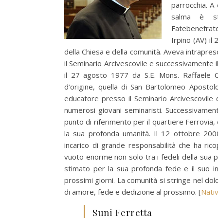
parrocchia. A
salma è sta
Fatebenefrat
Irpino (AV) il
della Chiesa e della comunità. Aveva intrapres
il Seminario Arcivescovile e successivamente 
il 27 agosto 1977 da S.E. Mons. Raffaele C
d’origine, quella di San Bartolomeo Apostol
educatore presso il Seminario Arcivescovile 
numerosi giovani seminaristi. Successivament
punto di riferimento per il quartiere Ferrovia,
la sua profonda umanità. Il 12 ottobre 2000
incarico di grande responsabilità che ha ric
vuoto enorme non solo tra i fedeli della sua p
stimato per la sua profonda fede e il suo i
prossimi giorni. La comunità si stringe nel do
di amore, fede e dedizione al prossimo. [
Nati
Suni Ferretta