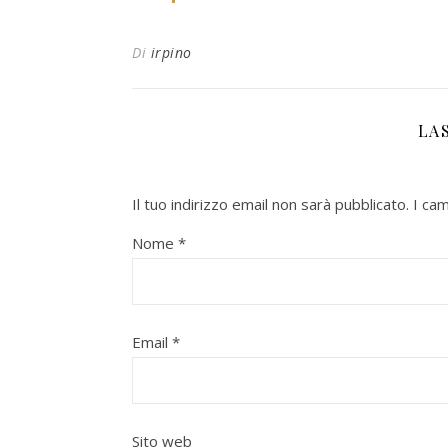
Di
irpino
LA
Il tuo indirizzo email non sarà pubblicato.
I ca
Nome
*
Email
*
Sito web