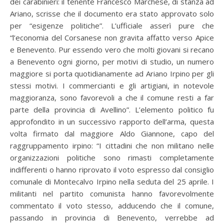
dei carabinieri: il tenente Francesco Marchese, di stanza ad
Ariano, scrisse che il documento era stato approvato solo
per “esigenze politiche”. L’ufficiale asserì pure che
“l’economia del Corsanese non gravita affatto verso Apice
e Benevento. Pur essendo vero che molti giovani si recano
a Benevento ogni giorno, per motivi di studio, un numero
maggiore si porta quotidianamente ad Ariano Irpino per gli
stessi motivi. I commercianti e gli artigiani, in notevole
maggioranza, sono favorevoli a che il comune resti a far
parte della provincia di Avellino”. L’elemento politico fu
approfondito in un successivo rapporto dell’arma, questa
volta firmato dal maggiore Aldo Giannone, capo del
raggruppamento irpino: “I cittadini che non militano nelle
organizzazioni politiche sono rimasti completamente
indifferenti o hanno riprovato il voto espresso dal consiglio
comunale di Montecalvo Irpino nella seduta del 25 aprile. I
militanti nel partito comunista hanno favorevolmente
commentato il voto stesso, adducendo che il comune,
passando in provincia di Benevento, verrebbe ad