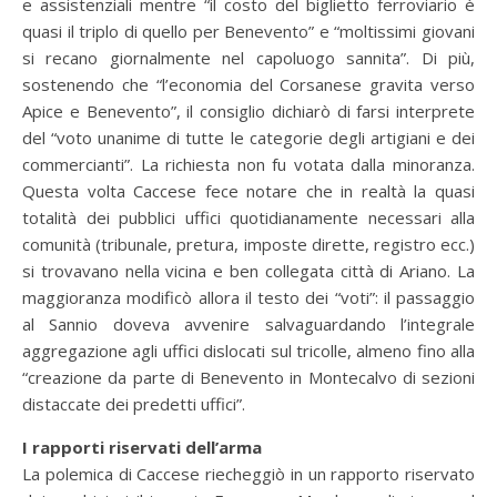
e assistenziali mentre “il costo del biglietto ferroviario è
quasi il triplo di quello per Benevento” e “moltissimi giovani
si recano giornalmente nel capoluogo sannita”. Di più,
sostenendo che “l’economia del Corsanese gravita verso
Apice e Benevento”, il consiglio dichiarò di farsi interprete
del “voto unanime di tutte le categorie degli artigiani e dei
commercianti”. La richiesta non fu votata dalla minoranza.
Questa volta Caccese fece notare che in realtà la quasi
totalità dei pubblici uffici quotidianamente necessari alla
comunità (tribunale, pretura, imposte dirette, registro ecc.)
si trovavano nella vicina e ben collegata città di Ariano. La
maggioranza modificò allora il testo dei “voti”: il passaggio
al Sannio doveva avvenire salvaguardando l’integrale
aggregazione agli uffici dislocati sul tricolle, almeno fino alla
“creazione da parte di Benevento in Montecalvo di sezioni
distaccate dei predetti uffici”.
I rapporti riservati dell’arma
La polemica di Caccese riecheggiò in un rapporto riservato