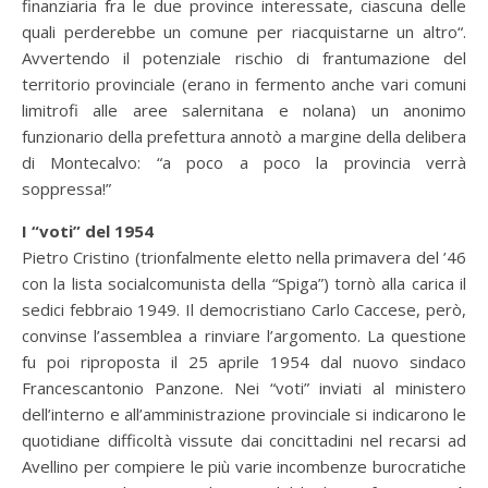
finanziaria fra le due province interessate, ciascuna delle
quali perderebbe un comune per riacquistarne un altro“.
Avvertendo il potenziale rischio di frantumazione del
territorio provinciale (erano in fermento anche vari comuni
limitrofi alle aree salernitana e nolana) un anonimo
funzionario della prefettura annotò a margine della delibera
di Montecalvo: “a poco a poco la provincia verrà
soppressa!”
I “voti” del 1954
Pietro Cristino (trionfalmente eletto nella primavera del ’46
con la lista socialcomunista della “Spiga”) tornò alla carica il
sedici febbraio 1949. Il democristiano Carlo Caccese, però,
convinse l’assemblea a rinviare l’argomento. La questione
fu poi riproposta il 25 aprile 1954 dal nuovo sindaco
Francescantonio Panzone. Nei “voti” inviati al ministero
dell’interno e all’amministrazione provinciale si indicarono le
quotidiane difficoltà vissute dai concittadini nel recarsi ad
Avellino per compiere le più varie incombenze burocratiche