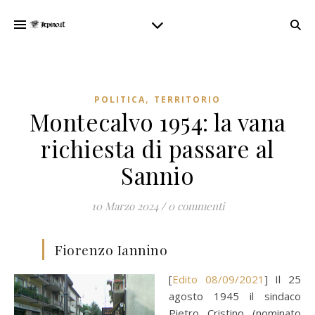
,
POLITICA
TERRITORIO
Montecalvo 1954: la vana
richiesta di passare al
Sannio
10 Marzo 2024
/
0 commenti
Fiorenzo Iannino
[
Edito 08/09/2021
] Il 25
agosto 1945 il sindaco
Pietro Cristino (nominato