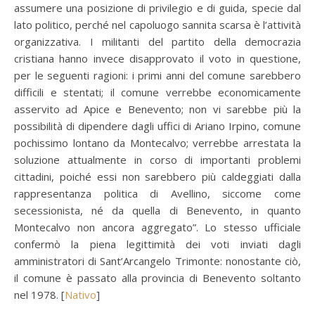
assumere una posizione di privilegio e di guida, specie dal
lato politico, perché nel capoluogo sannita scarsa è l’attività
organizzativa. I militanti del partito della democrazia
cristiana hanno invece disapprovato il voto in questione,
per le seguenti ragioni: i primi anni del comune sarebbero
difficili e stentati; il comune verrebbe economicamente
asservito ad Apice e Benevento; non vi sarebbe più la
possibilità di dipendere dagli uffici di Ariano Irpino, comune
pochissimo lontano da Montecalvo; verrebbe arrestata la
soluzione attualmente in corso di importanti problemi
cittadini, poiché essi non sarebbero più caldeggiati dalla
rappresentanza politica di Avellino, siccome come
secessionista, né da quella di Benevento, in quanto
Montecalvo non ancora aggregato”. Lo stesso ufficiale
confermò la piena legittimità dei voti inviati dagli
amministratori di Sant’Arcangelo Trimonte: nonostante ciò,
il comune è passato alla provincia di Benevento soltanto
nel 1978. [
Nativo
]