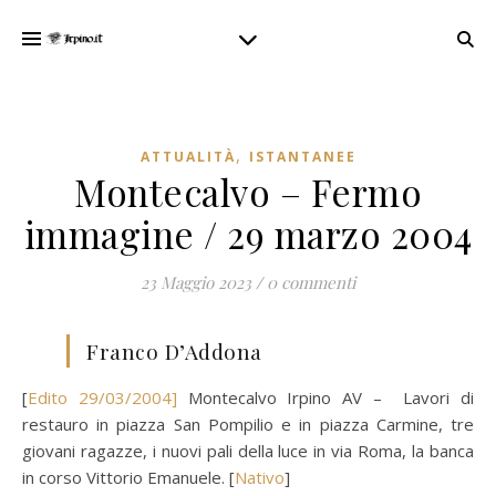
,
ATTUALITÀ
ISTANTANEE
Montecalvo – Fermo
immagine / 29 marzo 2004
23 Maggio 2023
/
0 commenti
Franco D’Addona
[
Edito 29/03/2004]
Montecalvo Irpino AV – Lavori di
restauro in piazza San Pompilio e in piazza Carmine, tre
giovani ragazze, i nuovi pali della luce in via Roma, la banca
in corso Vittorio Emanuele. [
Nativo
]