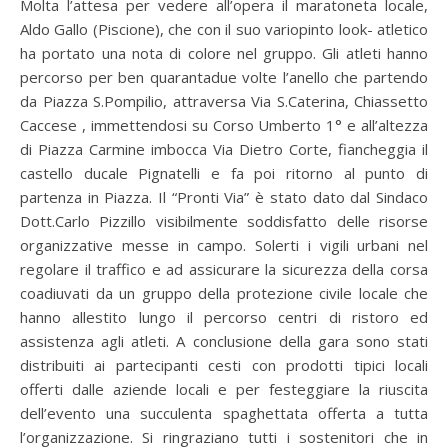
Molta l’attesa per vedere all’opera il maratoneta locale,
Aldo Gallo (Piscione), che con il suo variopinto look- atletico
ha portato una nota di colore nel gruppo. Gli atleti hanno
percorso per ben quarantadue volte l’anello che partendo
da Piazza S.Pompilio, attraversa Via S.Caterina, Chiassetto
Caccese , immettendosi su Corso Umberto 1° e all’altezza
di Piazza Carmine imbocca Via Dietro Corte, fiancheggia il
castello ducale Pignatelli e fa poi ritorno al punto di
partenza in Piazza. Il “Pronti Via” è stato dato dal Sindaco
Dott.Carlo Pizzillo visibilmente soddisfatto delle risorse
organizzative messe in campo. Solerti i vigili urbani nel
regolare il traffico e ad assicurare la sicurezza della corsa
coadiuvati da un gruppo della protezione civile locale che
hanno allestito lungo il percorso centri di ristoro ed
assistenza agli atleti. A conclusione della gara sono stati
distribuiti ai partecipanti cesti con prodotti tipici locali
offerti dalle aziende locali e per festeggiare la riuscita
dell’evento una succulenta spaghettata offerta a tutta
l’organizzazione. Si ringraziano tutti i sostenitori che in