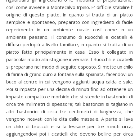
così come avviene a Montecalvo Irpino. E’ difficile stabilire l’
origine di questo piatto, in quanto si tratta di un piatto
semplice e spontaneo, preparato con ingredienti di facile
reperimento in un ambiente rurale così come in un
ambiente paesano. Il consumo di Ruocchili e cicatielli è
diffuso perlopiù a livello familiare, in quanto si tratta di un
piatto fatto principalmente in casa. Esso è collegato in
particolar modo alla stagione invernale. I Ruocchili e cicatielli
si preparano nel modo di seguito esposto. Si mette un chilo
di farina di grano duro a fontana sulla spianata, facendovi un
buco al centro in cui vengono aggiunti acqua calda e sale.
Poi si impasta per una decina di minuti fino ad ottenere un
impasto compatto e morbido che si stende in bastoncini di
circa tre millimetri di spessore; tali bastoncini si tagliano in
altri bastoncini di circa tre centimetri di lunghezza, che
vengono incavati con le dita dalle massaie. A parte si lava
un chilo di broccoli e si fa lessare per tre minuti circa,
aggiungendovi poi i cicatielli che devono bollire per circa