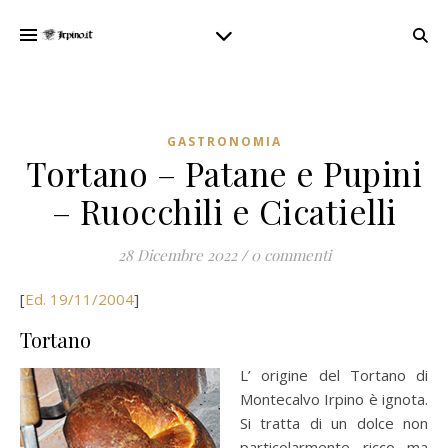
GASTRONOMIA
Tortano – Patane e Pupini
– Ruocchili e Cicatielli
28 Dicembre 2022
/
0 commenti
[
Ed. 19/11/2004
]
Tortano
L’ origine del Tortano di
Montecalvo Irpino è ignota.
Si tratta di un dolce non
particolarmente ricco ma