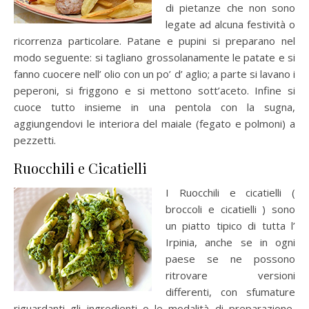
di pietanze che non sono
legate ad alcuna festività o
ricorrenza particolare. Patane e pupini si preparano nel
modo seguente: si tagliano grossolanamente le patate e si
fanno cuocere nell’ olio con un po’ d’ aglio; a parte si lavano i
peperoni, si friggono e si mettono sott’aceto. Infine si
cuoce tutto insieme in una pentola con la sugna,
aggiungendovi le interiora del maiale (fegato e polmoni) a
pezzetti.
Ruocchili e Cicatielli
I Ruocchili e cicatielli (
broccoli e cicatielli ) sono
un piatto tipico di tutta l’
Irpinia, anche se in ogni
paese se ne possono
ritrovare versioni
differenti, con sfumature
riguardanti gli ingredienti o le modalità di preparazione,