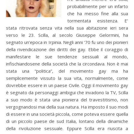
probabilmente per un infarto
che ha messo fine alla sua
tormentata esistenza. E’
stata ritrovata senza vita nella sua abitazione ieri sera
verso le 23. Scilla, al secolo Giuseppe Gelormini, ha
segnato un’epoca in Irpinia. Negli anni ’70 fu uno dei pionieri
della rivendicazione dei diritti dei gay. Ebbe il coraggio di
manifestare le sue tendenze sessuali al mondo,
infischiandosene della società che la circondava. Non è mai
stata una “politica”, del movimento gay ma ha
semplicemente vissuto la sua vita, normalmente, come
dovrebbe essere in un paese Civile. Oggi il movimento gay
è segnato da personaggi ambigui che invadono la TV, Scilla
a suo modo è stata una pioniera del travestitismo, non
vergognandosi mai della sua natura. Ha imposto il suo modi
di essere in una società piccola, come poteva essere quella
di un piccolo paese de sud Italia, lontano della dinamiche
della rivoluzione sessuale. Eppure Scilla era riuscita a