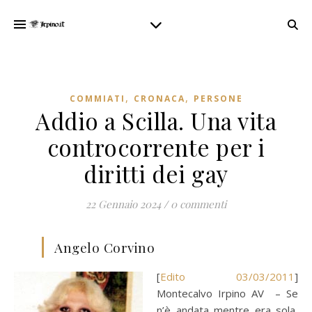
,
,
COMMIATI
CRONACA
PERSONE
Addio a Scilla. Una vita
controcorrente per i
diritti dei gay
22 Gennaio 2024
/
0 commenti
Angelo Corvino
[
Edito 03/03/2011
]
Montecalvo Irpino AV – Se
n’è andata mentre era sola,