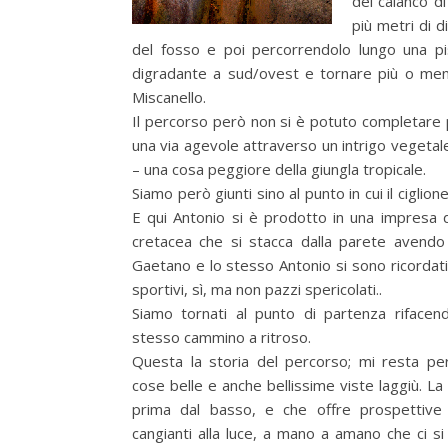
del calanco di
più metri di d
del fosso e poi percorrendolo lungo una pis
digradante a sud/ovest e tornare più o men
Miscanello.
Il percorso però non si è potuto completare p
una via agevole attraverso un intrigo vegetale 
– una cosa peggiore della giungla tropicale.
Siamo però giunti sino al punto in cui il ciglione
E qui Antonio si è prodotto in una impresa d
cretacea che si stacca dalla parete avendo a
Gaetano e lo stesso Antonio si sono ricordati 
sportivi, sì, ma non pazzi spericolati..
Siamo tornati al punto di partenza riface
stesso cammino a ritroso.
Questa la storia del percorso; mi resta pe
cose belle e anche bellissime viste laggiù. La
prima dal basso, e che offre prospettiv
cangianti alla luce, a mano a amano che ci si a