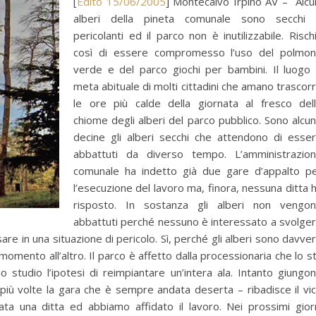
[
Edito 15/06/2005
] Montecalvo Irpino AV – Alcu
alberi della pineta comunale sono secchi
pericolanti ed il parco non è inutilizzabile. Risch
così di essere compromesso l’uso del polmo
verde e del parco giochi per bambini. Il luogo
meta abituale di molti cittadini che amano trascor
le ore più calde della giornata al fresco del
chiome degli alberi del parco pubblico. Sono alcu
decine gli alberi secchi che attendono di esse
abbattuti da diverso tempo. L’amministrazio
comunale ha indetto già due gare d’appalto p
l’esecuzione del lavoro ma, finora, nessuna ditta 
risposto. In sostanza gli alberi non vengo
abbattuti perché nessuno è interessato a svolge
rsare in una situazione di pericolo. Sì, perché gli alberi sono davve
 momento all’altro. Il parco è affetto dalla processionaria che lo s
 studio l’ipotesi di reimpiantare un’intera ala. Intanto giungo
più volte la gara che è sempre andata deserta – ribadisce il vi
ta una ditta ed abbiamo affidato il lavoro. Nei prossimi gior