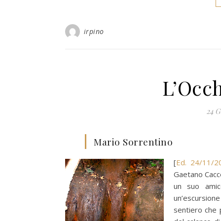
irpino
L’Occh
24 G
Mario Sorrentino
[
Ed. 24/11/2
Gaetano Cacce
un suo amic
un’escursion
sentiero che 