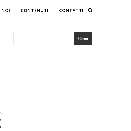
 NOI
CONTENUTI
CONTATTI
Cerca
iù
le
ri