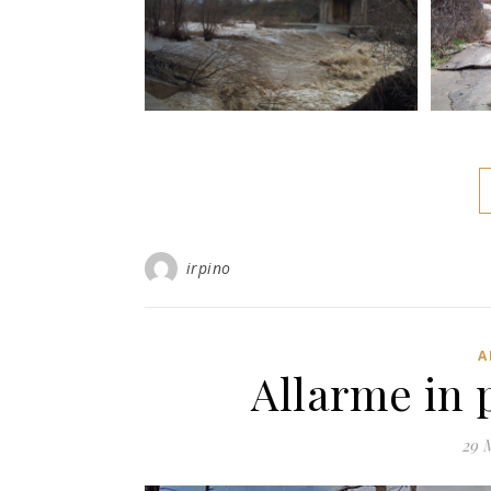
irpino
A
Allarme in 
29 