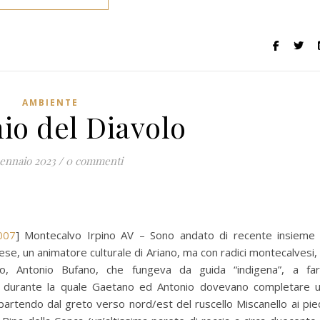
AMBIENTE
io del Diavolo
ennaio 2023
/
0 commenti
007
] Montecalvo Irpino AV – Sono andato di recente insieme
se, un animatore culturale di Ariano, ma con radici montecalvesi,
o, Antonio Bufano, che fungeva da guida “indigena”, a fa
e durante la quale Gaetano ed Antonio dovevano completare 
partendo dal greto verso nord/est del ruscello Miscanello ai pie