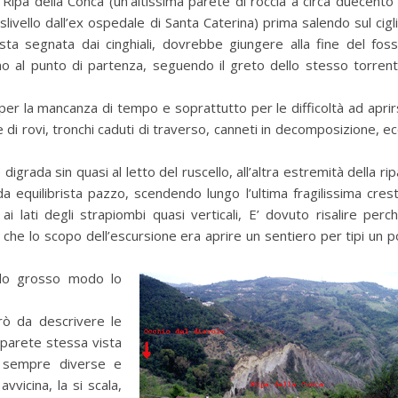
 Ripa della Conca (un’altissima parete di roccia a circa duecento
islivello dall’ex ospedale di Santa Caterina) prima salendo sul cigl
ta segnata dai cinghiali, dovrebbe giungere alla fine del fos
o al punto di partenza, seguendo il greto dello stesso torren
er la mancanza di tempo e soprattutto per le difficoltà ad aprir
di rovi, tronchi caduti di traverso, canneti in decomposizione, ec
 digrada sin quasi al letto del ruscello, all’altra estremità della rip
a equilibrista pazzo, scendendo lungo l’ultima fragilissima cres
i lati degli strapiombi quasi verticali, E’ dovuto risalire perc
che lo scopo dell’escursione era aprire un sentiero per tipi un p
ndo grosso modo lo
rò da descrivere le
 parete stessa vista
e sempre diverse e
vvicina, la si scala,