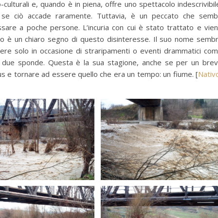
o-culturali e, quando è in piena, offre uno spettacolo indescrivibil
 se ciò accade raramente. Tuttavia, è un peccato che semb
ssare a poche persone. L’incuria con cui è stato trattato e vie
to è un chiaro segno di questo disinteresse. Il suo nome semb
re solo in occasione di straripamenti o eventi drammatici co
 le due sponde. Questa è la sua stagione, anche se per un bre
tus e tornare ad essere quello che era un tempo: un fiume. [
Nativ