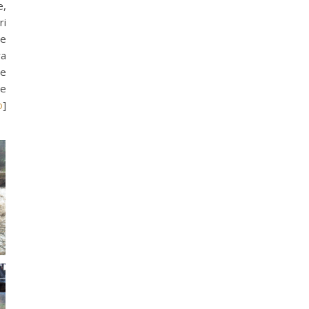
e,
ri
ne
ra
me
ve
o
]