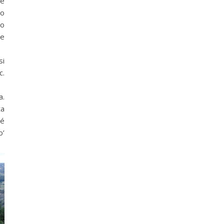
 e
io
so
te
si
c.
a.
ta
hé
o’