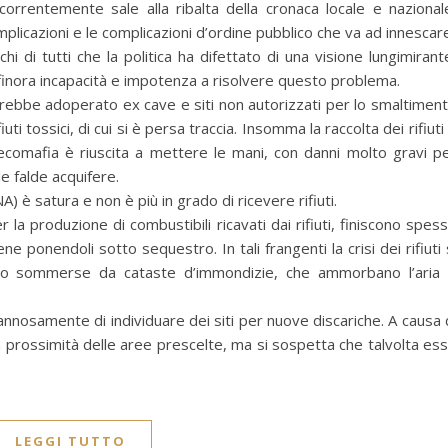
correntemente sale alla ribalta della cronaca locale e nazional
mplicazioni e le complicazioni d’ordine pubblico che va ad innescar
chi di tutti che la politica ha difettato di una visione lungimirant
inora incapacità e impotenza a risolvere questo problema.
rebbe adoperato ex cave e siti non autorizzati per lo smaltimen
iuti tossici, di cui si è persa traccia. Insomma la raccolta dei rifiuti
ecomafia è riuscita a mettere le mani, con danni molto gravi p
le falde acquifere.
) è satura e non è più in grado di ricevere rifiuti.
r la produzione di combustibili ricavati dai rifiuti, finiscono spes
ne ponendoli sotto sequestro. In tali frangenti la crisi dei rifiuti 
ono sommerse da cataste d’immondizie, che ammorbano l’aria
annosamente di individuare dei siti per nuove discariche. A causa 
n prossimità delle aree prescelte, ma si sospetta che talvolta es
LEGGI TUTTO