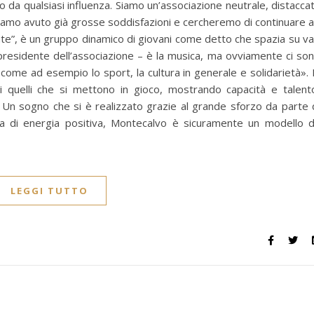
ro da qualsiasi influenza. Siamo un’associazione neutrale, distacca
abbiamo avuto già grosse soddisfazioni e cercheremo di continuare 
te”, è un gruppo dinamico di giovani come detto che spazia su va
l presidente dell’associazione – è la musica, ma ovviamente ci so
 come ad esempio lo sport, la cultura in generale e solidarietà». 
i quelli che si mettono in gioco, mostrando capacità e talent
i. Un sogno che si è realizzato grazie al grande sforzo da parte 
a di energia positiva, Montecalvo è sicuramente un modello 
LEGGI TUTTO