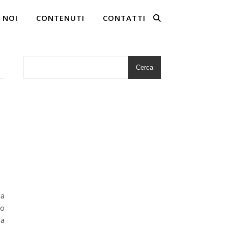
 NOI
CONTENUTI
CONTATTI
Cerca
na
co
sa