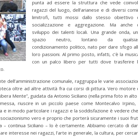
punta ad essere la struttura che vede coinvol
ragazzi del luogo, dell’arianese e di diversi comi
limitrofi, tutti mossi dallo stesso obiettivo 
socializzazione e aggregazione. Ma anche 
sviluppo dei talenti locali. Una grande onda, u
spazio neutro, lontano da qualsias
condizionamento politico, nato per dare sfogo al
loro passioni. Al primo posto, infatti, c’è la music
con un palco libero per tutti dove trasferire 
o.
te dell’amministrazione comunale, raggruppa le varie associazio
eca oltre ad altre attività fra cui corsi di pittura. Vero motore 
ra Mente”, guidata da Antonio Siciliano (nella prima foto in alto
messa, riuscire in un piccolo paese come Montecalvo Irpino,
a e in modo particolare i ragazzi e la soddisfazione è vedere che
associazionismo vero e proprio che porterà sicuramente i suoi frut
ia – continua Siciliano – lo è certamente. Abbiamo cercato di da
re interesse nei ragazzi, l’arte in generale, la cultura, per cerca