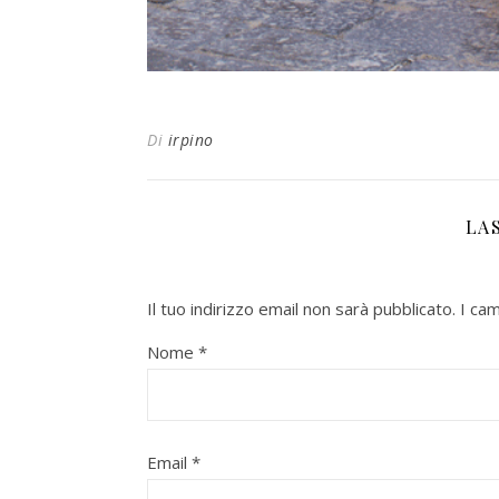
Di
irpino
LA
Il tuo indirizzo email non sarà pubblicato.
I ca
Nome
*
Email
*