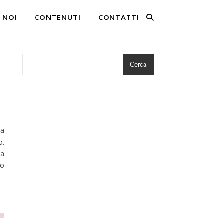
 NOI
CONTENUTI
CONTATTI
Cerca
la
o.
ta
ro