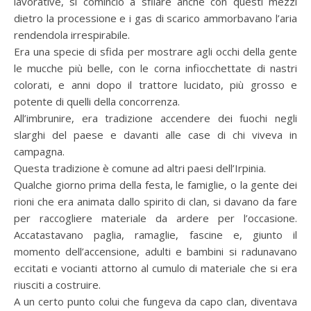
lavorative, si cominciò a sfilare anche con questi mezzi
dietro la processione e i gas di scarico ammorbavano l’aria
rendendola irrespirabile.
Era una specie di sfida per mostrare agli occhi della gente
le mucche più belle, con le corna infiocchettate di nastri
colorati, e anni dopo il trattore lucidato, più grosso e
potente di quelli della concorrenza.
All’imbrunire, era tradizione accendere dei fuochi negli
slarghi del paese e davanti alle case di chi viveva in
campagna.
Questa tradizione è comune ad altri paesi dell’Irpinia.
Qualche giorno prima della festa, le famiglie, o la gente dei
rioni che era animata dallo spirito di clan, si davano da fare
per raccogliere materiale da ardere per l’occasione.
Accatastavano paglia, ramaglie, fascine e, giunto il
momento dell’accensione, adulti e bambini si radunavano
eccitati e vocianti attorno al cumulo di materiale che si era
riusciti a costruire.
A un certo punto colui che fungeva da capo clan, diventava