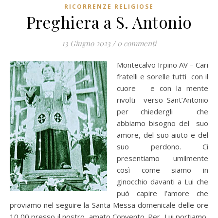
RICORRENZE RELIGIOSE
Preghiera a S. Antonio
13 Giugno 2023
/
0 commenti
Montecalvo Irpino AV – Cari
fratelli e sorelle tutti con il
cuore e con la mente
rivolti verso Sant’Antonio
per chiedergli che
abbiamo bisogno del suo
amore, del suo aiuto e del
suo perdono. Ci
presentiamo umilmente
così come siamo in
ginocchio davanti a Lui che
può capire l’amore che
proviamo nel seguire la Santa Messa domenicale delle ore
10,00 presso il nostro amato Convento. Per Lui portiamo