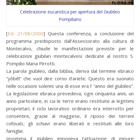
Celebrazione eucaristica per apertura del Giubileo
Pompiliano
[
Ed. 21/08/2000
] Questa conferenza, a conclusione del
programma predisposto dall’Assessorato alla cultura di
Montecalvo, chiude le manifestazioni previste per le
celebrazioni giubilari montecalvesi dedicate al nostro S.
Pompilio Maria Pirrotti.
La parola giubileo, dalla bibbia, deriva dal termine ebraico
“yôbêl” che vuol dire corno d’ariete. Questo era suonato
nelle occasioni solenni: una di esse era l’ “anno del giubileo”.
La legislazione ebraica prevedeva, ogni cinquanta anni, un
anno particolare, in cui le terre erano restituite ai legittimi
proprietari; il ciclo lavorativo ordinario era interrotto per
consentire, grazie al maggese, il riposo dei terreni
coltivati.; gli schiavi erano liberati e restituiti alle loro
famiglie.
Insomma il giubileo imponeva l’attuazione di misure