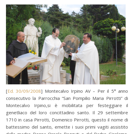
[
Ed. 30/09/2008
] Montecalvo Irpino AV – Per il 5° anno
consecutivo la Parrocchia “San Pompilio Maria Pirrotti” di
Montecalvo Irpino,si è mobilitata per festeggiare il
genetliaco del loro concittadino santo. Il 29 settembre
1710 in casa Pirrotti, Domenico Pirrotti, questo il nome di
battessimo del santo, emette i suoi primi vagiti assistito
dalla madre Donna Orsola Bozzuti e dal Padre Girolamo.