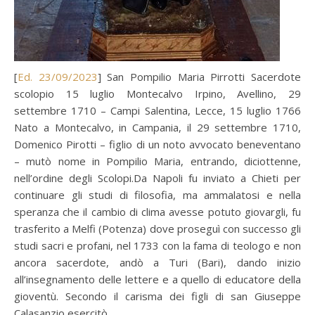
[
Ed. 23/09/2023
] San Pompilio Maria Pirrotti Sacerdote
scolopio 15 luglio Montecalvo Irpino, Avellino, 29
settembre 1710 – Campi Salentina, Lecce, 15 luglio 1766
Nato a Montecalvo, in Campania, il 29 settembre 1710,
Domenico Pirotti – figlio di un noto avvocato beneventano
– mutò nome in Pompilio Maria, entrando, diciottenne,
nell’ordine degli Scolopi.Da Napoli fu inviato a Chieti per
continuare gli studi di filosofia, ma ammalatosi e nella
speranza che il cambio di clima avesse potuto giovargli, fu
trasferito a Melfi (Potenza) dove proseguì con successo gli
studi sacri e profani, nel 1733 con la fama di teologo e non
ancora sacerdote, andò a Turi (Bari), dando inizio
all’insegnamento delle lettere e a quello di educatore della
gioventù. Secondo il carisma dei figli di san Giuseppe
Calasanzio esercitò